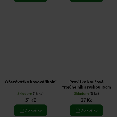
Ořezávátko kovové školní
Pravítko kouřové
trojúhelník s ryskou 16cm
Skladem
(18 ks)
Skladem
(5 ks)
31 Kč
37 Kč
Do košíku
Do košíku