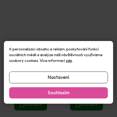
K personalizaci obsahu a reklam, poskytování funkcí
sociálních médií a analýze naší návštěvnosti využíváme
soubory cookies. Více informací
zde
.
Sada pravítek průhledných
Školní kružítko kovové
Nastavení
(4ks)
včetně náhradních tuh
Skladem
(24 ks)
Skladem
(1 ks)
Souhlasím
45 Kč
61 Kč
Do košíku
Do košíku