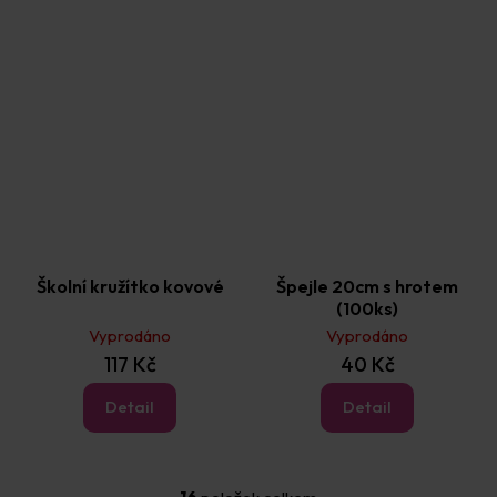
Školní kružítko kovové
Špejle 20cm s hrotem
(100ks)
Vyprodáno
Vyprodáno
117 Kč
40 Kč
Detail
Detail