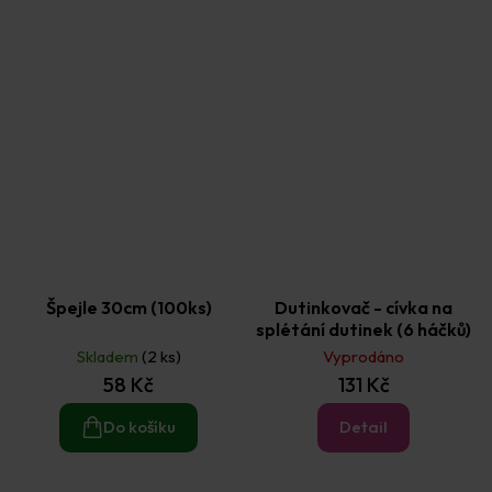
Špejle 30cm (100ks)
Dutinkovač - cívka na
splétání dutinek (6 háčků)
Skladem
(2 ks)
Vyprodáno
58 Kč
131 Kč
Do košíku
Detail