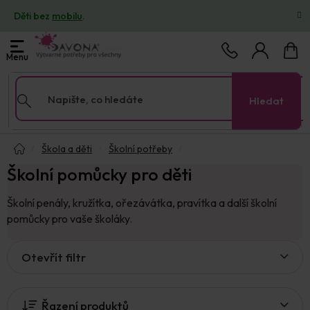
Přejít
Děti bez
mobilu
.
na
obsah
Nákup
košík
Hledat
Domů
Škola a děti
Školní potřeby
Školní pomůcky pro děti
Školní penály, kružítka, ořezávátka, pravítka a další školní
pomůcky pro vaše školáky.
V
Otevřít filtr
ý
p
i
Řazení produktů
s