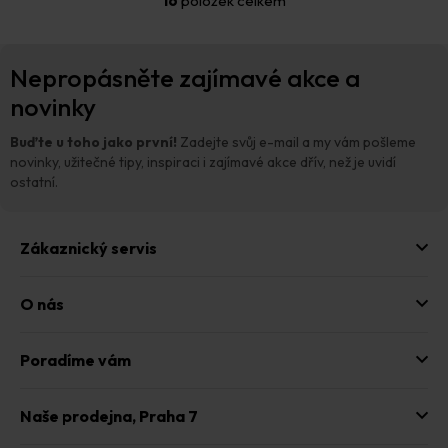
16
položek celkem
O
v
l
Z
á
Nepropásněte zajímavé akce a
á
d
p
novinky
a
a
c
t
í
Buďte u toho jako první!
Zadejte svůj e-mail a my vám pošleme
p
í
novinky, užitečné tipy, inspiraci i zajímavé akce dřív, než je uvidí
r
ostatní.
v
k
y
Zákaznický servis
v
ý
p
O nás
i
s
u
Poradíme vám
Naše prodejna,
Praha 7