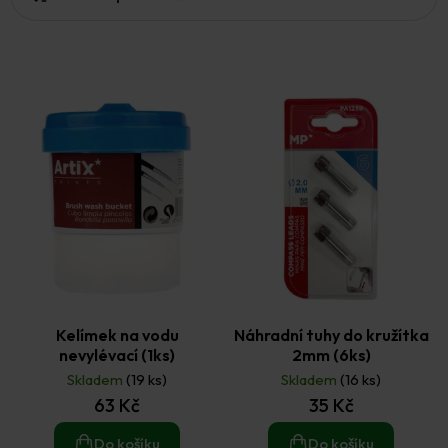
p
r
o
d
u
k
t
ů
Kelímek na vodu
Náhradní tuhy do kružítka
nevylévací (1ks)
2mm (6ks)
Skladem
(19 ks)
Skladem
(16 ks)
63 Kč
35 Kč
Do košíku
Do košíku