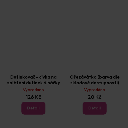
Dutinkovač - cívka na
Ořezávátko (barva dle
splétání dutinek 4 háčky
skladové dostupnosti)
Vyprodáno
Vyprodáno
126 Kč
20 Kč
Detail
Detail