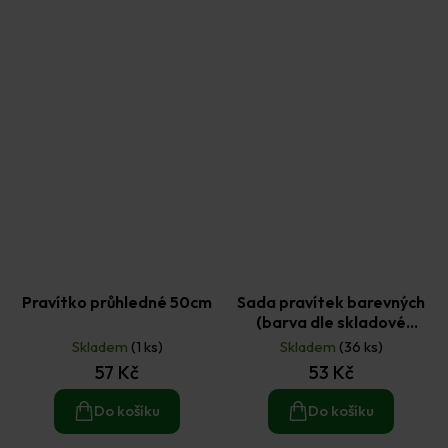
Pravítko průhledné 50cm
Sada pravítek barevných
(barva dle skladové
dostupnosti) 4ks
Skladem
(1 ks)
Skladem
(36 ks)
57 Kč
53 Kč
Do košíku
Do košíku