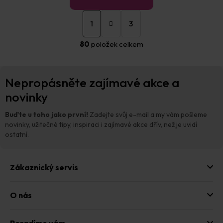
S
O
t
1
3
v
r
á
l
80
položek celkem
n
á
k
d
o
a
Z
v
c
Nepropásněte zajímavé akce a
á
á
í
n
p
novinky
p
í
a
r
t
v
Buďte u toho jako první!
Zadejte svůj e-mail a my vám pošleme
í
k
novinky, užitečné tipy, inspiraci i zajímavé akce dřív, než je uvidí
y
ostatní.
v
ý
p
Zákaznický servis
i
s
u
O nás
Poradíme vám