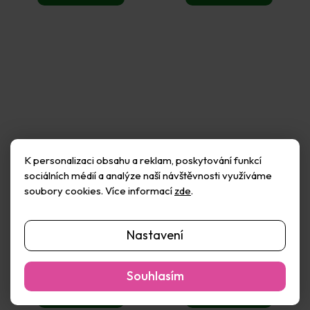
K personalizaci obsahu a reklam, poskytování funkcí
sociálních médií a analýze naší návštěvnosti využíváme
soubory cookies. Více informací
zde
.
MINIMEE Samolepky A5 -
MINIMEE Samolepky A5 -
Láska, Valentýn
Letadla
Nastavení
Skladem
(8 ks)
Skladem
(12 ks)
55 Kč
55 Kč
Souhlasím
Do košíku
Do košíku