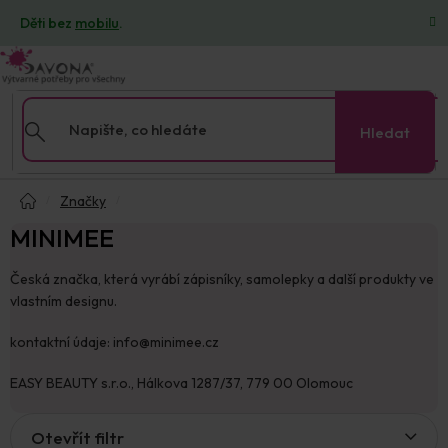
Přejít
Děti bez
mobilu
.
na
obsah
Hledat
Domů
Značky
MINIMEE
Česká značka, která vyrábí zápisníky, samolepky a další produkty ve
vlastním designu.
kontaktní údaje: info@minimee.cz
EASY BEAUTY s.r.o., Hálkova 1287/37, 779 00 Olomouc
V
Otevřít filtr
ý