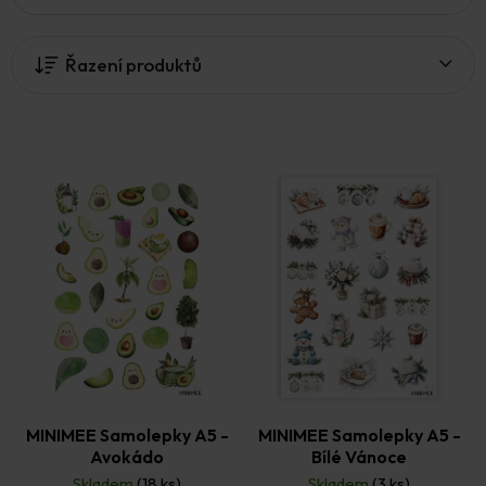
p
i
Řazení produktů
s
p
r
o
d
u
k
t
ů
MINIMEE Samolepky A5 -
MINIMEE Samolepky A5 -
Avokádo
Bílé Vánoce
Skladem
(18 ks)
Skladem
(3 ks)