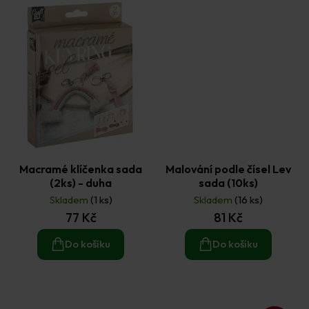
Macramé klíčenka sada
Malování podle čísel Lev
(2ks) - duha
sada (10ks)
Skladem
(1 ks)
Skladem
(16 ks)
77 Kč
81 Kč
Do košíku
Do košíku