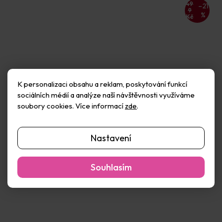
49
–21
9
%
Kč
K personalizaci obsahu a reklam, poskytování funkcí
sociálních médií a analýze naší návštěvnosti využíváme
soubory cookies. Více informací
zde
.
Malování podle čísel
Sada na techniku
Papoušek sada (10ks)
tečkování
Nastavení
Skladem
(12 ks)
Skladem
(2 balení)
81 Kč
390 Kč
Souhlasím
Do košíku
Do košíku