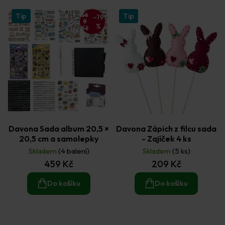
d
u
56
Tip
Tip
–19
9
k
%
Kč
t
ů
Davona Sada album 20,5 ×
Davona Zápich z filcu sada
20,5 cm a samolepky
- Zajíček 4 ks
Skladem
(4 balení)
Skladem
(5 ks)
459 Kč
209 Kč
Do košíku
Do košíku