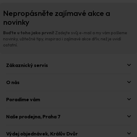
l
Z
á
Nepropásněte zajímavé akce a
á
d
p
novinky
a
a
c
t
í
Buďte u toho jako první!
Zadejte svůj e-mail a my vám pošleme
p
í
novinky, užitečné tipy, inspiraci i zajímavé akce dřív, než je uvidí
r
ostatní.
v
k
y
Zákaznický servis
v
ý
p
O nás
i
s
u
Poradíme vám
Naše prodejna,
Praha 7
Výdej objednávek,
Králův Dvůr