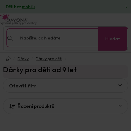
Přejít
Děti bez
mobilu
.
na
obsah
Hledat
Domů
Dárky
Dárky pro děti
Dárky pro děti od 9 let
V
Otevřít filtr
ý
p
i
Řazení produktů
s
p
r
o