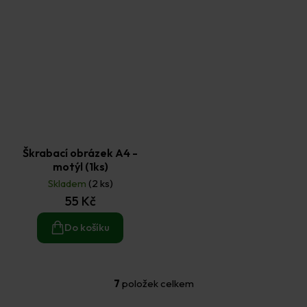
Škrabací obrázek A4 -
motýl (1ks)
Skladem
(2 ks)
55 Kč
Do košíku
7
položek celkem
O
v