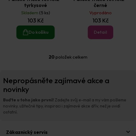
tyrkysové
černé
Skladem
(5 ks)
Vyprodáno
103 Kč
103 Kč
Do košíku
Detail
20
položek celkem
O
v
l
Z
á
Nepropásněte zajímavé akce a
á
d
p
novinky
a
a
c
t
í
Buďte u toho jako první!
Zadejte svůj e-mail a my vám pošleme
p
í
novinky, užitečné tipy, inspiraci i zajímavé akce dřív, než je uvidí
r
ostatní.
v
k
y
Zákaznický servis
v