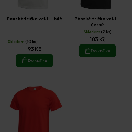
Pánské tričko vel. L - bílé
Pánské tričko vel. L -
černé
Skladem
(2 ks)
Průměrné
103 Kč
hodnocení
Skladem
(10 ks)
produktu
93 Kč
je
Do košíku
5,0
z
Do košíku
5
hvězdiček.