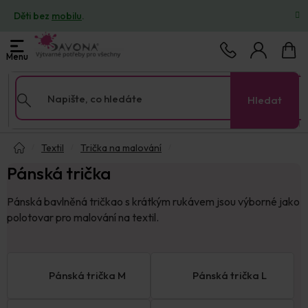
Přejít
Děti bez
mobilu
.
na
obsah
Nákup
košík
Hledat
Domů
Textil
Trička na malování
Pánská trička
Pánská bavlněná tričkao s krátkým rukávem jsou výborné jako
polotovar pro malování na textil.
Pánská trička M
Pánská trička L