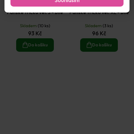
Souhlasím
Pánské tričko vel. S - bílé
Pánské tričko vel. XL - bílé
Skladem
(10 ks)
Skladem
(3 ks)
93 Kč
96 Kč
Do košíku
Do košíku