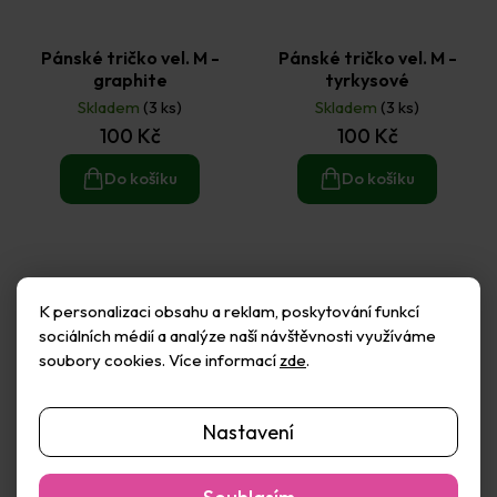
Pánské tričko vel. M -
Pánské tričko vel. M -
graphite
tyrkysové
Skladem
(3 ks)
Skladem
(3 ks)
100 Kč
100 Kč
Do košíku
Do košíku
K personalizaci obsahu a reklam, poskytování funkcí
sociálních médií a analýze naší návštěvnosti využíváme
soubory cookies. Více informací
zde
.
Nastavení