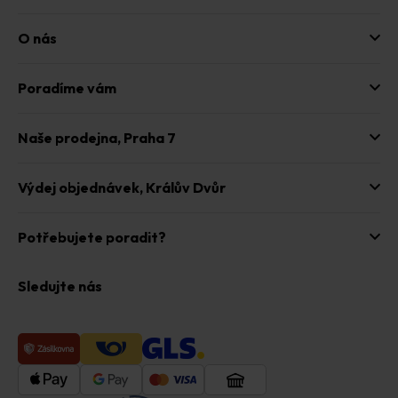
ý
p
O nás
i
s
u
Poradíme vám
Naše prodejna,
Praha 7
Výdej objednávek,
Králův Dvůr
Potřebujete poradit?
Sledujte nás