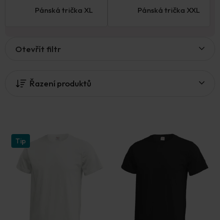
Pánská trička XL
Pánská trička XXL
V
Otevřít filtr
ý
p
i
Řazení produktů
s
p
r
o
d
u
Tip
k
t
ů