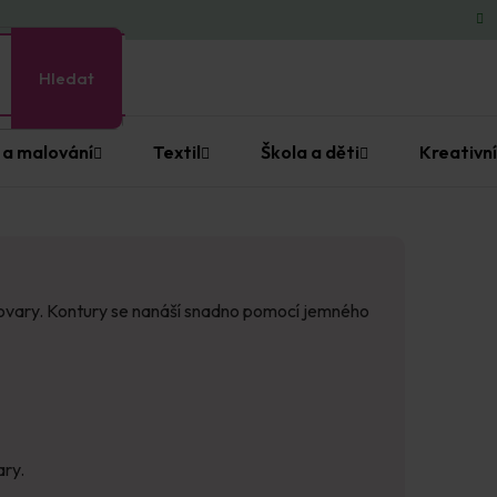
Hledat
 a malování
Textil
Škola a děti
Kreativní
olotovary. Kontury se nanáší snadno pomocí jemného
ary.