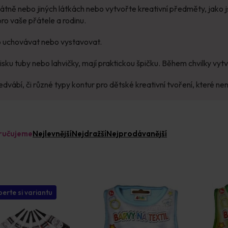
látně nebo jiných látkách nebo vytvořte kreativní předměty, jako 
ro vaše přátele a rodinu.
no uchovávat nebo vystavovat.
ku tuby nebo lahvičky, mají praktickou špičku. Během chvilky vytvo
dvábí, či různé typy kontur pro dětské kreativní tvoření, které ne
ručujeme
Nejlevnější
Nejdražší
Nejprodávanější
erte si variantu