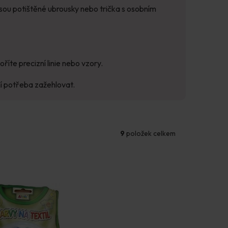
jsou potištěné ubrousky nebo trička s osobním
říte precizní linie nebo vzory.
ní potřeba zažehlovat.
9
položek celkem