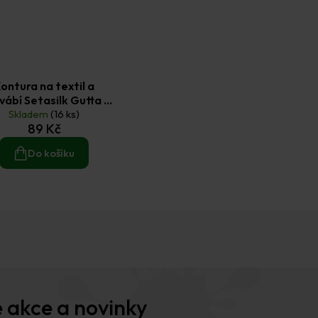
ontura na textil a
vábí Setasilk Gutta -
perleťově zlatá
Skladem
(16 ks)
89 Kč
Do košíku
O
v
l
á
d
a
c
í
 akce a novinky
p
r