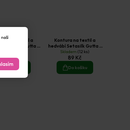
 naší
tura na textil a
Kontura na textil a
í Setasilk Gutta -
hedvábí Setasilk Gutta -
leťově měděná
Skladem
(15 ks)
perleťově stříbrná
Skladem
(12 ks)
89 Kč
89 Kč
lasím
Do košíku
Do košíku