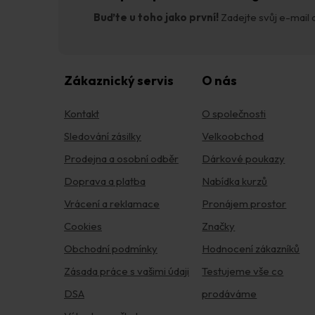
Buďte u toho jako první!
Zadejte svůj e-mail a
Zákaznický servis
O nás
Kontakt
O společnosti
Sledování zásilky
Velkoobchod
Prodejna a osobní odběr
Dárkové poukazy
Doprava a platba
Nabídka kurzů
Vrácení a reklamace
Pronájem prostor
Cookies
Značky
Obchodní podmínky
Hodnocení zákazníků
Zásada práce s vašimi údaji
Testujeme vše co
DSA
prodáváme