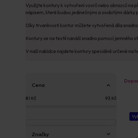
Využijte kontury k vytvoření vzorů nebo obrazců na p
nápisem, které budou jedinečnými a osobitými dárky p
Díky trvanlivosti kontur můžete vytvořená díla snad
Kontury se na textil nanáší snadno pomocí jemného stis
V naší nabídce najdete kontury speciálně určené na he
P
Ř
Dopo
o
a
Cena
s
z
V
t
e
81
Kč
93
Kč
ý
r
n
p
a
í
i
n
p
Vyb
s
n
r
p
í
o
Značky
r
p
d