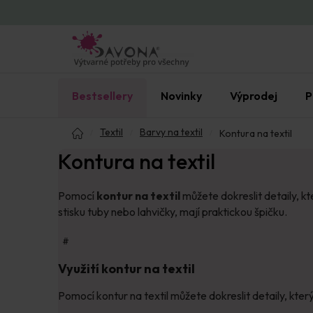
Přejít
na
obsah
Bestsellery
Novinky
Výprodej
P
Domů
Textil
Barvy na textil
Kontura na textil
Kontura na textil
Pomocí
kontur na textil
můžete dokreslit detaily, k
stisku tuby nebo lahvičky, mají praktickou špičku.
#
Využití kontur na textil
Pomocí kontur na textil můžete dokreslit detaily, který