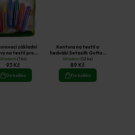
urovací základní
Kontura na textil a
vy na textil pro
hedvábí Setasilk Gutta -
ké tvoření 6x7ml
Skladem
(1 ks)
Skladem
bezbarvá
(12 ks)
93 Kč
89 Kč
Do košíku
Do košíku