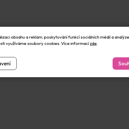
izaci obsahu a reklam, poskytování funkcí sociálních médií a analýze
ontura na textil a
Kontura na textil a
Kon
sti využíváme soubory cookies. Více informací
zde
.
vábí Setasilk Gutta -
hedvábí Setasilk Gutta -
hedváb
Skladem
černá
(16 ks)
perleťově bílá
Skladem
(8 ks)
per
89 Kč
89 Kč
avení
Souh
Do košíku
Do košíku