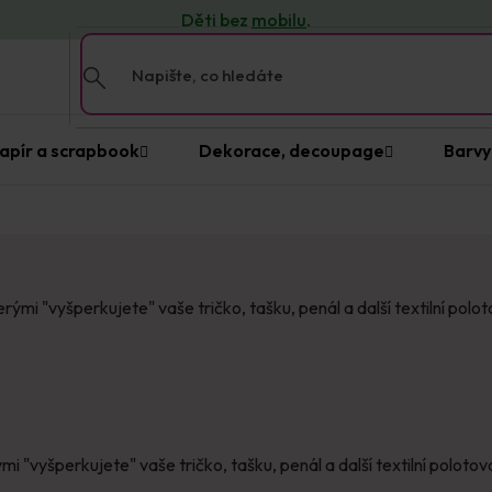
Děti bez
mobilu
.
apír a scrapbook
Dekorace, decoupage
Barvy
terými "vyšperkujete" vaše tričko, tašku, penál a další textilní p
mi "vyšperkujete" vaše tričko, tašku, penál a další textilní polotov