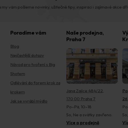
v
 my vám pošleme novinky, užitečné tipy, inspiraci i zajímavé akce dřív,
k
y
v
ý
p
Poradíme vám
Naše prodejna,
Vý
i
Praha 7
Kr
s
Blog
u
Nejčastější dotazy
Návod pro tvoření s Big
Shotem
Odlévání do forem krok za
Jana Zajíce 484/22,
Po
krokem
170 00 Praha 7
26
Jak se vyrábí mýdlo
Po–Pá, 10–18
Po
So, Ne a svátky zavřeno.
So
Více o prodejně
Ví