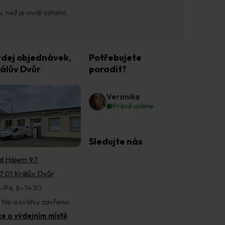
 než je uvidí ostatní.
dej objednávek,
Potřebujete
álův Dvůr
poradit?
Veronika
Právě online
Sledujte nás
d Hájem 97,
7 01 Králův Dvůr
–Pá, 6–14:30
, Ne a svátky zavřeno.
ce o výdejním místě