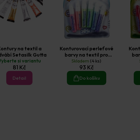
ontury na textil a
Konturovací perleťové
Kont
vábí Setasilk Gutta
barvy na textil pro
bar
Vyberte si variantu
dětské tvoření 6x7ml
Skladem
(4 ks)
děts
81 Kč
93 Kč
Detail
Do košíku