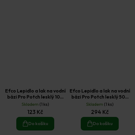
Efco Lepidlo a lak na vodní
Efco Lepidlo a lak na vodní
bázi Pro Potch lesklý 100
bázi Pro Potch lesklý 500
ml
ml
Skladem
(1 ks)
Skladem
(1 ks)
123 Kč
294 Kč
Do košíku
Do košíku