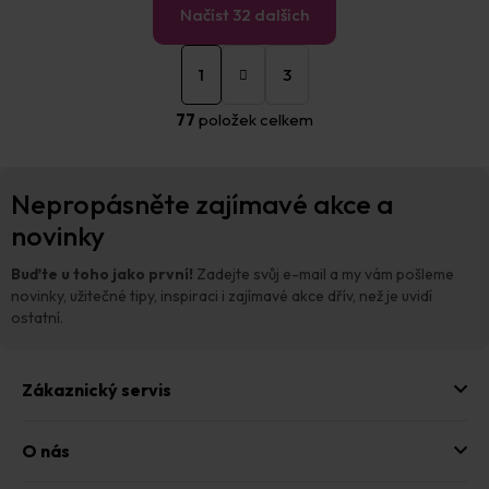
Načíst 32 dalších
S
O
t
1
3
v
r
á
l
77
položek celkem
n
á
k
d
o
a
Z
v
c
Nepropásněte zajímavé akce a
á
á
í
n
p
novinky
p
í
a
r
t
v
Buďte u toho jako první!
Zadejte svůj e-mail a my vám pošleme
í
k
novinky, užitečné tipy, inspiraci i zajímavé akce dřív, než je uvidí
y
ostatní.
v
ý
p
Zákaznický servis
i
s
u
O nás