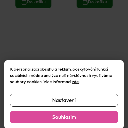
Do košíku
Do košíku
K personalizaci obsahu a reklam, poskytování funkcí
sociálních médií a analýze naší návštěvnosti využíváme
soubory cookies. Více informací
zde
.
Décopatch Lepidlo a lak
Décopatch Lepidlo a lak
Nastavení
na decoupage
na decoupage
Paperpatch lesklý 600 ml
Paperpatch třpytivý 150
Skladem
(15 ks)
Skladem
(21 ks)
ml
238 Kč
156 Kč
Souhlasím
Do košíku
Do košíku