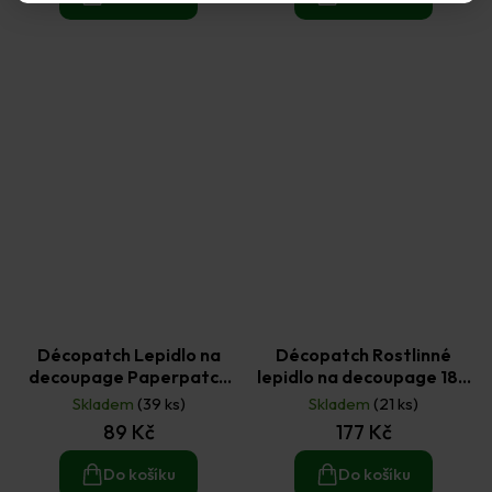
Décopatch Lepidlo na
Décopatch Rostlinné
decoupage Paperpatch
lepidlo na decoupage 180
lesklé 70 g
ml
Skladem
(39 ks)
Skladem
(21 ks)
89 Kč
177 Kč
Do košíku
Do košíku