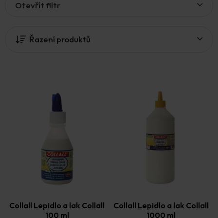
Otevřít filtr
ý
p
i
Řazení produktů
s
p
r
o
d
u
k
t
ů
Collall Lepidlo a lak Collall
Collall Lepidlo a lak Collall
100 ml
1000 ml