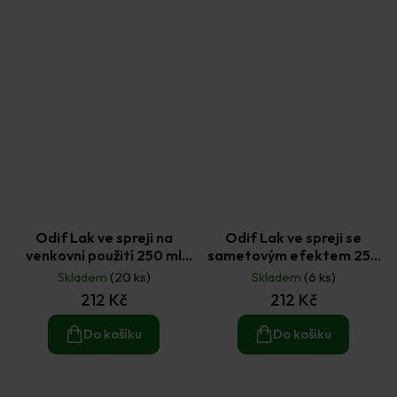
Odif Lak ve spreji na
Odif Lak ve spreji se
venkovní použití 250 ml
sametovým efektem 250
(43349)
ml (43424)
Skladem
(20 ks)
Skladem
(6 ks)
212 Kč
212 Kč
Do košíku
Do košíku