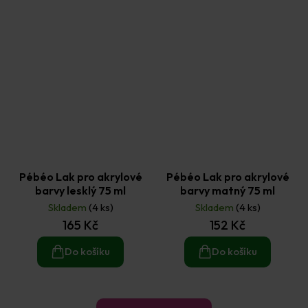
Pébéo Lak pro akrylové
Pébéo Lak pro akrylové
barvy lesklý 75 ml
barvy matný 75 ml
Skladem
(4 ks)
Skladem
(4 ks)
165 Kč
152 Kč
Do košíku
Do košíku