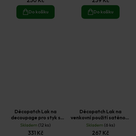
250 Kč
239 Kč
Do košíku
Do košíku
Décopatch Lak na
Décopatch Lak na
decoupage pro styk s
venkovní použití saténový
potravinami 180 ml
180 g
Skladem
(12 ks)
Skladem
(6 ks)
331 Kč
267 Kč