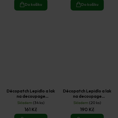
Do košíku
Do košíku
Décopatch Lepidlo a lak
Décopatch Lepidlo a lak
na decoupage
na decoupage
Paperpatch lesklý 180 ml
Paperpatch lesklý 300 ml
Skladem
(34 ks)
Skladem
(20 ks)
161 Kč
190 Kč