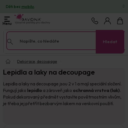
Přejít
Děti bez
mobilu
.
na
obsah
Nákup
košík
Hledat
Domů
Dekorace, decoupage
Lepidla a laky na decoupage
Lepidla a laky na decoupage jsou 2 v 1 a mají speciální složení.
Fungují jako
lepidlo
a zároveň jako
ochranná vrstva (lak)
.
Pokud dekorovaný předmět vystavíte povětrnostním vlivům,
je třeba jej přetřít bezbarvým lakem na venkovní použití.
V