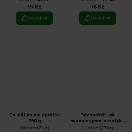
97 Kč
78 Kč
Do košíku
Do košíku
Collall Lepidlo v prášku
Décopatch Lak
250 g
hypoalergenní pro styk s
kůží 180 ml
Skladem
(21 ks)
Skladem
(27 ks)