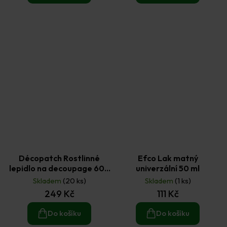
Décopatch Rostlinné
Efco Lak matný
lepidlo na decoupage 600
univerzální 50 ml
ml
Skladem
(20 ks)
Skladem
(1 ks)
249 Kč
111 Kč
Do košíku
Do košíku