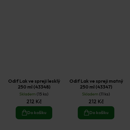
Odif Lak ve spreji lesklý
Odif Lak ve spreji matný
250 ml (43348)
250 ml (43347)
Skladem
(15 ks)
Skladem
(11 ks)
212 Kč
212 Kč
Do košíku
Do košíku