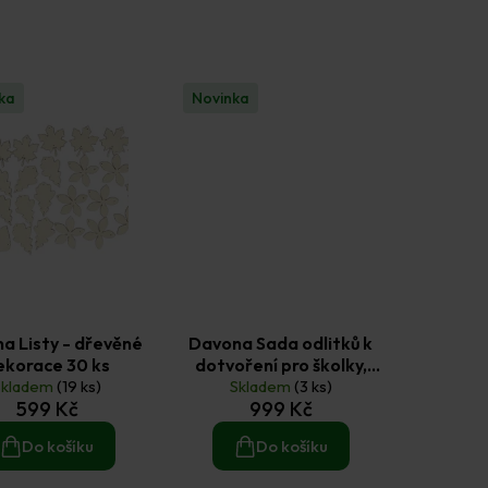
ka
Novinka
a Listy - dřevěné
Davona Sada odlitků k
ekorace 30 ks
dotvoření pro školky,
Skladem
(19 ks)
školy a DDM – cca 50 ks,
Skladem
(3 ks)
599 Kč
999 Kč
mix druhů
Do košíku
Do košíku