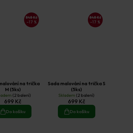
848 Kč
848 Kč
–17 %
–17 %
alování na trička
Sada malování na trička S
M (5ks)
(5ks)
ladem
(2 balení)
Skladem
(2 balení)
699 Kč
699 Kč
Do košíku
Do košíku