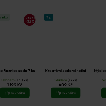
vinka
Tip
1 765 Kč
–32 %
o Raznice sada 7 ks
Kreativní sada vánoční
Mýdlov
Skladem
(>50 ks)
Skladem
(13 ks)
Sk
1 199 Kč
409 Kč
Do košíku
Do košíku