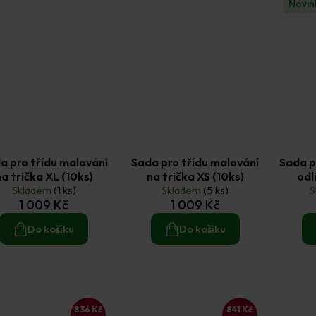
Novin
a pro třídu malování
Sada pro třídu malování
Sada p
na trička XL (10ks)
na trička XS (10ks)
odl
Skladem
(1 ks)
Skladem
(5 ks)
S
1 009 Kč
1 009 Kč
Do košíku
Do košíku
836 Kč
841 Kč