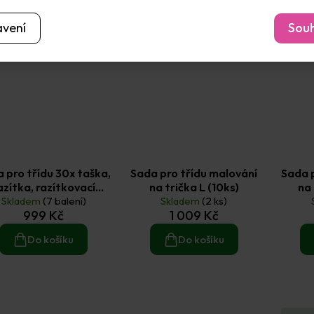
1 202 Kč
avení
Souh
–16 %
 pro třídu 30x taška,
Sada pro třídu malování
Sada p
azítka, razítkovací
na trička L (10ks)
na 
lštářky, fix na textil
Skladem
(7 balení)
Skladem
(2 ks)
999 Kč
1 009 Kč
Do košíku
Do košíku