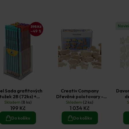
Novin
395 Kč
–49 %
el Sada grafitových
Creativ Company
Davon
tužek 2B (72ks) +
Dřevěné polotovary -
d
plastový stojánek
Skladem
(8 ks)
zvířátka 44 ks
Skladem
(2 ks)
199 Kč
1 034 Kč
Do košíku
Do košíku