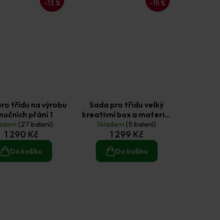
–13 %
–15 %
ro třídu na výrobu
Sada pro třídu velký
nočních přání 1
kreativní box a materiál
ladem
(27 balení)
Skladem
na tvoření
(5 balení)
1 290 Kč
1 299 Kč
Do košíku
Do košíku