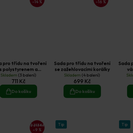
–14 %
–16 %
 pro třídu na tvoření
Sada pro třídu na tvoření
Sada p
s polystyrenem a
se zažehlovacími korálky
vá
Skladem
barvami
(3 balení)
Skladem
(4 balení)
Sk
711 Kč
699 Kč
Do košíku
Do košíku
Tip
Tip
2 213 Kč
–9 %