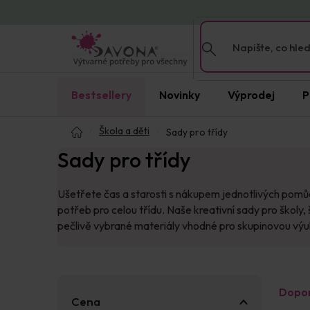
Přejít
na
obsah
Bestsellery
Novinky
Výprodej
P
Domů
Škola a děti
Sady pro třídy
Sady pro třídy
Ušetřete čas a starosti s nákupem jednotlivých pomů
potřeb pro celou třídu. Naše kreativní sady pro školy
pečlivě vybrané materiály vhodné pro skupinovou výuku
P
Ř
Dopo
o
a
Cena