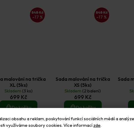
848 Kč
848 Kč
–17 %
–17 %
a malování na trička
Sada malování na trička
Sada m
XL (5ks)
XS (5ks)
Skladem
(3 ks)
Skladem
(2 balení)
S
699 Kč
699 Kč
Do košíku
Do košíku
izaci obsahu a reklam, poskytování funkcí sociálních médií a analýze
sti využíváme soubory cookies. Více informací
zde
.