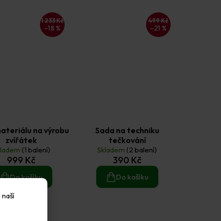
1 233 Kč
499 Kč
–18 %
–21 %
ateriálu na výrobu
Sada na techniku
zvířátek
tečkování
kladem
(1 balení)
Skladem
(2 balení)
999 Kč
390 Kč
Do košíku
Do košíku
 naší