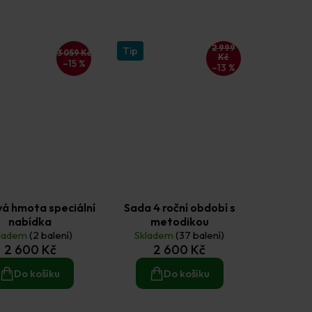
2 999
Tip
3 059 Kč
Kč
–15 %
–13 %
á hmota speciální
Sada 4 roční období s
nabídka
metodikou
ladem
(2 balení)
Skladem
(37 balení)
2 600 Kč
2 600 Kč
Do košíku
Do košíku