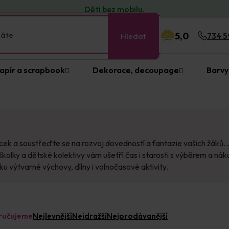
Děti bez
mobilu
.
5,0
Hledat
734 5
apír a scrapbook
Dekorace, decoupage
Barvy
cek a soustřeďte se na rozvoj dovedností a fantazie vašich žáků
, školky a dětské kolektivy vám ušetří čas i starosti s výběrem a
 výtvarné výchovy, dílny i volnočasové aktivity.
ručujeme
Nejlevnější
Nejdražší
Nejprodávanější