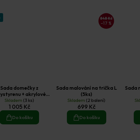
p
848 Kč
–17 %
Sada domečky z
Sada malování na trička L
Sada m
lystyrenu + akrylové
(5ks)
Skladem
barvy
(3 ks)
Skladem
(2 balení)
Sk
1 005 Kč
699 Kč
Do košíku
Do košíku