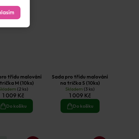
lasím
ro třídu malování
Sada pro třídu malování
trička M (10ks)
na trička S (10ks)
Skladem
(2 ks)
Skladem
(3 ks)
1 009 Kč
1 009 Kč
Do košíku
Do košíku