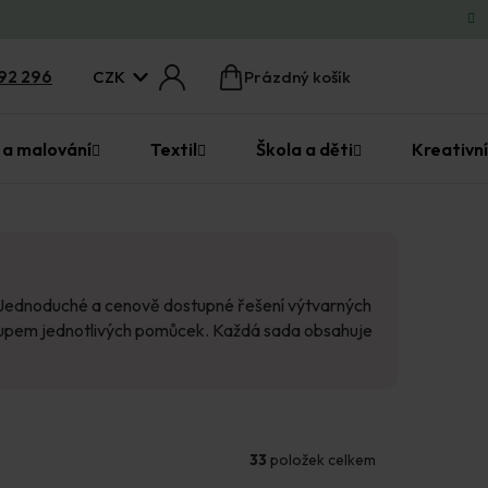
CZK
92 296
Prázdný košík
Nákupní
košík
 a malování
Textil
Škola a děti
Kreativní
. Jednoduché a cenově dostupné řešení výtvarných
 nákupem jednotlivých pomůcek. Každá sada obsahuje
33
položek celkem