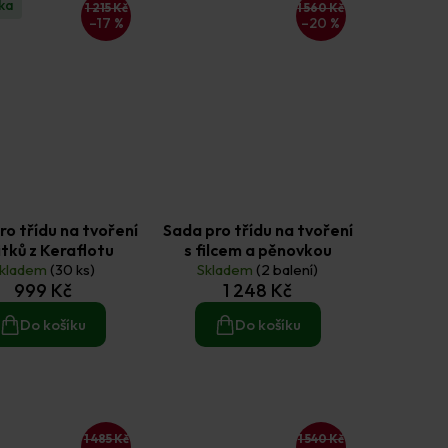
ka
1 215 Kč
1 560 Kč
–17 %
–20 %
ro třídu na tvoření
Sada pro třídu na tvoření
itků z Keraflotu
s filcem a pěnovkou
kladem
(30 ks)
Skladem
(2 balení)
999 Kč
1 248 Kč
Do košíku
Do košíku
1 485 Kč
1 540 Kč