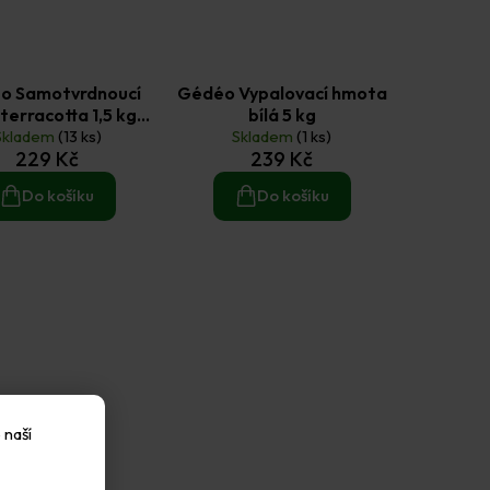
o Samotvrdnoucí
Gédéo Vypalovací hmota
 terracotta 1,5 kg
bílá 5 kg
Skladem
Gédéo
(13 ks)
Skladem
(1 ks)
229 Kč
239 Kč
Do košíku
Do košíku
 naší