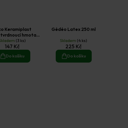
co Keramiplast
Gédéo Latex 250 ml
tvrdnoucí hmota
Skladem
bílá 0,5 kg
(3 ks)
Skladem
(4 ks)
147 Kč
225 Kč
Do košíku
Do košíku