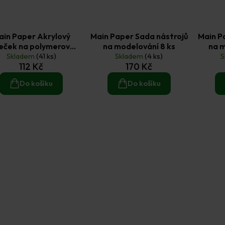
ain Paper Akrylový
Main Paper Sada nástrojů
Main P
leček na polymerové
na modelování 8 ks
na m
Skladem
hmoty 1 ks
(41 ks)
Skladem
(4 ks)
S
d
112 Kč
170 Kč
Do košíku
Do košíku