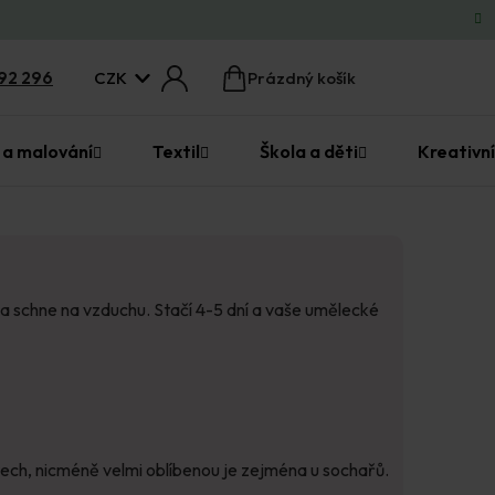
CZK
92 296
Prázdný košík
Nákupní
košík
 a malování
Textil
Škola a děti
Kreativní
a schne na vzduchu. Stačí 4-5 dní a vaše umělecké
stech, nicméně velmi oblíbenou je zejména u sochařů.