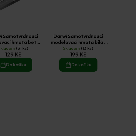
i Samotvrdnoucí
Darwi Samotvrdnoucí
vací hmota beton
modelovací hmota bílá 1
Skladem
0,5 kg
(31 ks)
Skladem
kg
(13 ks)
129 Kč
199 Kč
Do košíku
Do košíku