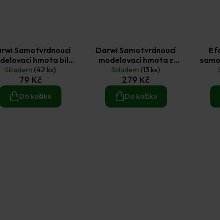
rwi Samotvrdnoucí
Darwi Samotvrdnoucí
Ef
delovací hmota bílá
modelovací hmota s
samo
Skladem
250 g
(42 ks)
celulózovými vlákny bílá 1
Skladem
(13 ks)
79 Kč
279 Kč
kg
Do košíku
Do košíku