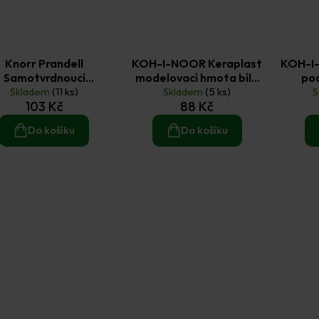
Knorr Prandell
KOH-I-NOOR Keraplast
KOH-I
Samotvrdnoucí
modelovací hmota bílá
pod
modelovací hmota
Skladem
(11 ks)
Skladem
300 g
(5 ks)
S
103 Kč
88 Kč
terakota 0,5 kg
Do košíku
Do košíku