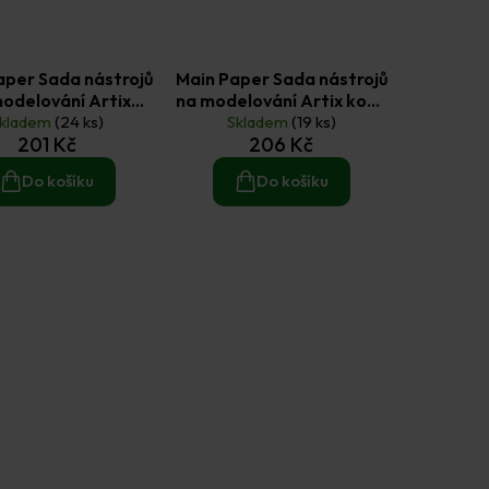
aper Sada nástrojů
Main Paper Sada nástrojů
odelování Artix
na modelování Artix kov s
kladem
řevěná 10 ks
(24 ks)
dřevěnou rukojetí 11 ks
Skladem
(19 ks)
201 Kč
206 Kč
Do košíku
Do košíku