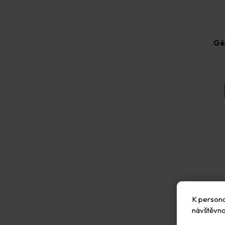
Gé
K personal
návštěvno