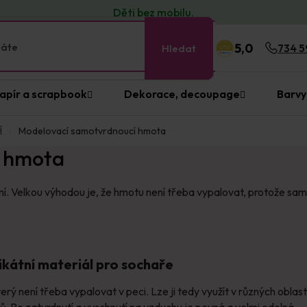
Děti bez
mobilu
.
5,0
Hledat
734 5
apír a scrapbook
Dekorace, decoupage
Barvy
í
Modelovací samotvrdnoucí hmota
í hmota
. Velkou výhodou je, že hmotu není třeba vypalovat, protože sam
kátní materiál pro sochaře
terý není třeba vypalovat v peci. Lze ji tedy využít v různých obla
rů. Po zatvrdnutí a vyschnutí na vzduchu je pevná a velmi odolná.