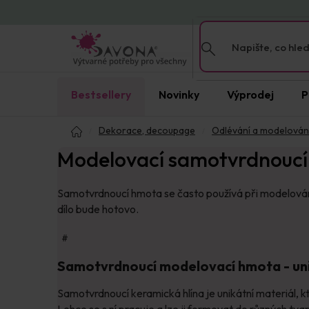
Přejít
na
obsah
Bestsellery
Novinky
Výprodej
P
Domů
Dekorace, decoupage
Odlévání a modelován
Modelovací samotvrdnouc
Samotvrdnoucí hmota se často používá při modelování
dílo bude hotovo.
#
Samotvrdnoucí modelovací hmota - uni
Samotvrdnoucí keramická hlína je unikátní materiál, k
Lehce se s ní pracuje a lze ji formovat do různých tva