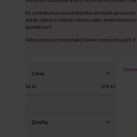
Po zatvrdnutí se sochařská hlína dá různě opracovat,
avšak vybrat si můžete i černou nebo terakota hmotu. 
spolehlivostí.
Samoschnoucí hmota nabízí široké možnosti využití. K 
P
Ř
Dopo
o
a
Cena
s
z
V
t
e
36
Kč
279
Kč
ý
r
n
p
a
í
i
n
p
s
n
r
p
í
o
Značky
r
p
d
o
a
u