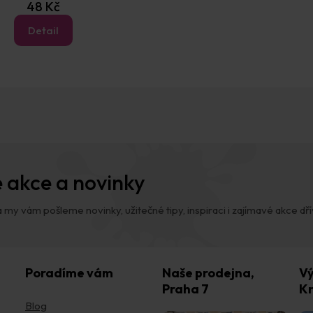
48 Kč
Detail
O
v
l
á
d
a
c
í
 akce a novinky
p
r
v
 my vám pošleme novinky, užitečné tipy, inspiraci i zajímavé akce dřív,
k
y
v
ý
p
Poradíme vám
Naše prodejna,
Vý
i
Praha 7
Kr
s
Blog
u