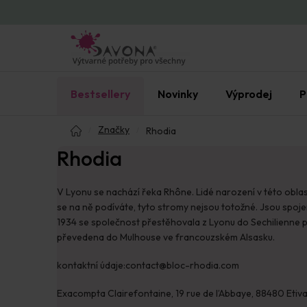
Přejít
na
obsah
Bestsellery
Novinky
Výprodej
P
Domů
Značky
Rhodia
Rhodia
V Lyonu se nachází řeka Rhône. Lidé narození v této oblas
se na ně podíváte, tyto stromy nejsou totožné. Jsou spojen
1934 se společnost přestěhovala z Lyonu do Sechilienne 
převedena do Mulhouse ve francouzském Alsasku.
kontaktní údaje:contact@bloc-rhodia.com
Exacompta Clairefontaine, 19 rue de l’Abbaye, 88480 Etiva