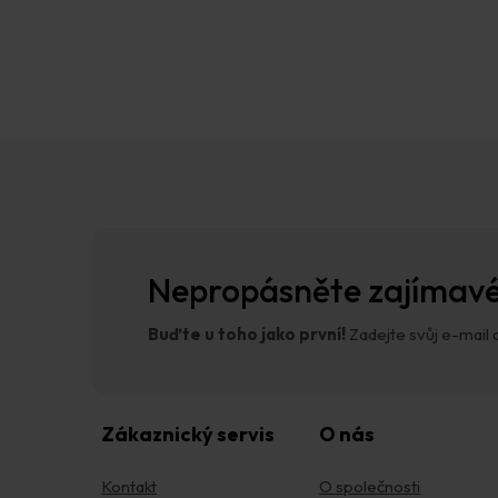
Z
á
p
a
t
í
Nepropásněte zajímavé
Buďte u toho jako první!
Zadejte svůj e-mail a
Zákaznický servis
O nás
Kontakt
O společnosti