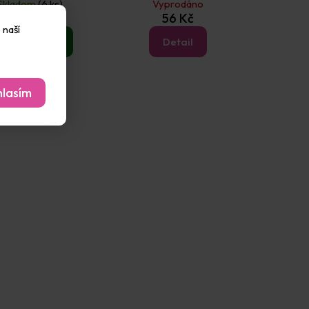
Skladem
(6 ks)
Vyprodáno
56 Kč
56 Kč
 naší
Do košíku
Detail
lasím