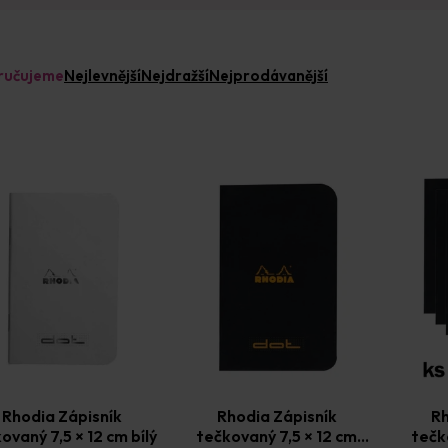
ručujeme
Nejlevnější
Nejdražší
Nejprodávanější
Rhodia Zápisník
Rhodia Zápisník
Rh
ovaný 7,5 × 12 cm bílý
tečkovaný 7,5 × 12 cm
tečk