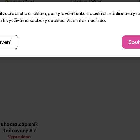
Skladem
(9 ks)
Skladem
(29 ks)
88 Kč
56 Kč
izaci obsahu a reklam, poskytování funkcí sociálních médií a analýze
Do košíku
Do košíku
sti využíváme soubory cookies. Více informací
zde
.
avení
Souh
Rhodia Zápisník
tečkovaný A7
Vyprodáno