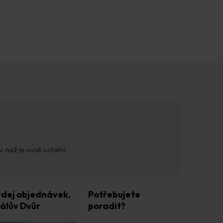
 než je uvidí ostatní.
dej objednávek,
Potřebujete
álův Dvůr
poradit?