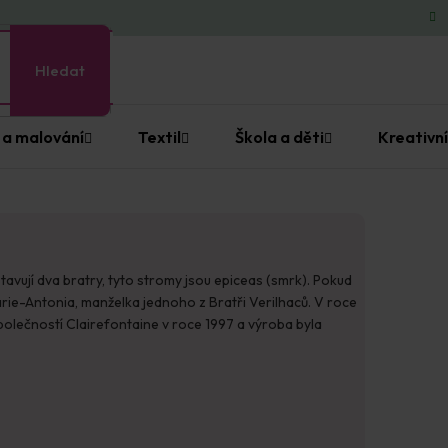
Hledat
 a malování
Textil
Škola a děti
Kreativní
avují dva bratry, tyto stromy jsou epiceas (smrk). Pokud
arie-Antonia, manželka jednoho z Bratři Verilhaců. V roce
olečností Clairefontaine v roce 1997 a výroba byla