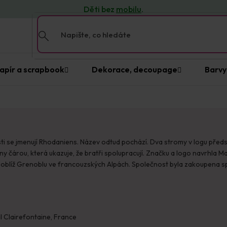
Děti bez
mobilu
.
apír a scrapbook
Dekorace, decoupage
Barvy
ti se jmenují Rhodaniens. Název odtud pochází. Dva stromy v logu předst
y čárou, která ukazuje, že bratři spolupracují. Značku a logo navrhla M
poblíž Grenoblu ve francouzských Alpách. Společnost byla zakoupena sp
l Clairefontaine, France