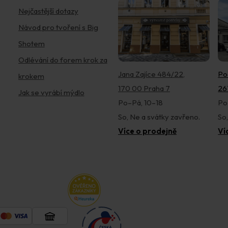
Nejčastější dotazy
Návod pro tvoření s Big
Shotem
Odlévání do forem krok za
Jana Zajíce 484/22,
Po
krokem
170 00 Praha 7
26
Jak se vyrábí mýdlo
Po–Pá, 10–18
Po
So, Ne a svátky zavřeno.
So
Více o prodejně
Ví