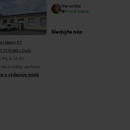
Veronika
Právě online
Sledujte nás
d Hájem 97,
7 01 Králův Dvůr
–Pá, 6–14:30
, Ne a svátky zavřeno.
ce o výdejním místě