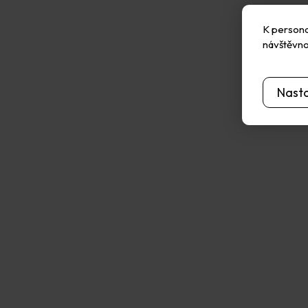
K personal
návštěvno
Nast