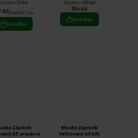
erný (5 kusů)
Skladem
(2 ks)
Skladem
(29 ks)
154 Kč
7 Kč
Měrná
31,40 Kč / 1 ks
Do košíku
cena:
Do košíku
odia Zápisník
Rhodia Zápisník
vaný A5 oranžový
tečkovaný A5 bílý