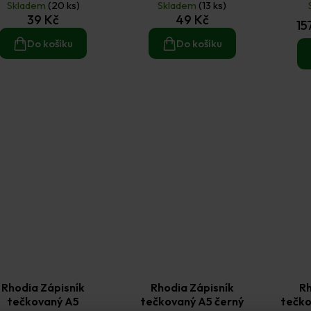
Skladem
(20 ks)
Skladem
černý
(13 ks)
č
39 Kč
49 Kč
15
Do košíku
Do košíku
Rhodia Zápisník
Rhodia Zápisník
Rh
tečkovaný A5
tečkovaný A5 černý
tečko