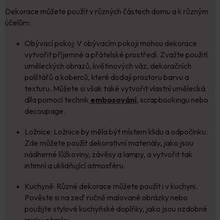
Dekorace můžete použít v různých částech domu a k různým
účelům:
Obývací pokoj: V obývacím pokoji mohou dekorace
vytvořit příjemné a přátelské prostředí. Zvažte použití
uměleckých obrazů, květinových váz, dekoračních
polštářů a koberců, které dodají prostoru barvu a
texturu. Můžete si však také vytvořit vlastní umělecká
díla pomocí technik
embosování
, scrapbookingu nebo
decoupage.
Ložnice: Ložnice by měla být místem klidu a odpočinku.
Zde můžete použít dekorativní materiály, jako jsou
nádherné lůžkoviny, závěsy a lampy, a vytvořit tak
intimní a uklidňující atmosféru.
Kuchyně: Různé dekorace můžete použít i v kuchyni.
Pověste si na zeď ručně malované obrázky nebo
použijte stylové kuchyňské doplňky, jako jsou ozdobné
misky a hrnky.