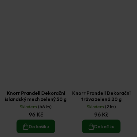
Knorr Prandell Dekorační
Knorr Prandell Dekorační
islandský mech zelený 50 g
tráva zelená 20 g
Skladem
(46 ks)
Skladem
(2 ks)
96 Kč
96 Kč
Do košíku
Do košíku