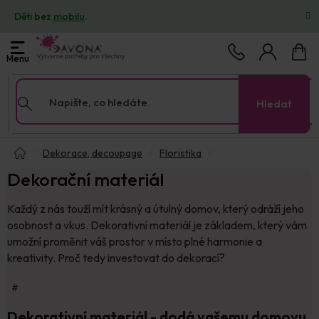
Přejít
Děti bez
mobilu
.
na
obsah
Nákup
košík
Hledat
Domů
Dekorace, decoupage
Floristika
Dekorační materiál
Každý z nás touží mít krásný a útulný domov, který odráží jeho
osobnost a vkus. Dekorativní materiál je základem, který vám
umožní proměnit váš prostor v místo plné harmonie a
kreativity. Proč tedy investovat do dekorací?
#
Dekorativní materiál - dodá vašemu domovu