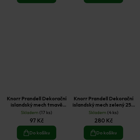
Knorr Prandell Dekorační
Knorr Prandell Dekorační
islandský mech tmavě
islandský mech zelený 250
zelený 50 g
g
Skladem
(17 ks)
Skladem
(4 ks)
97 Kč
280 Kč
Do košíku
Do košíku