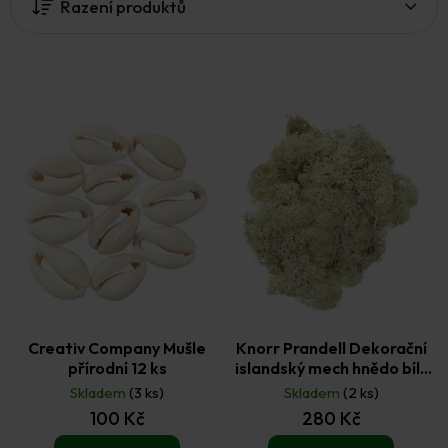
Řazení produktů
s
p
r
o
d
u
k
t
ů
Creativ Company Mušle
Knorr Prandell Dekorační
přírodní 12 ks
islandský mech hnědo bílý
250 g
Skladem
(3 ks)
Skladem
(2 ks)
100 Kč
280 Kč