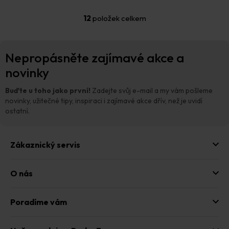
12
položek celkem
O
v
l
Z
á
Nepropásněte zajímavé akce a
á
d
p
novinky
a
a
c
t
í
Buďte u toho jako první!
Zadejte svůj e-mail a my vám pošleme
p
í
novinky, užitečné tipy, inspiraci i zajímavé akce dřív, než je uvidí
r
ostatní.
v
k
y
Zákaznický servis
v
ý
p
O nás
i
s
u
Poradíme vám