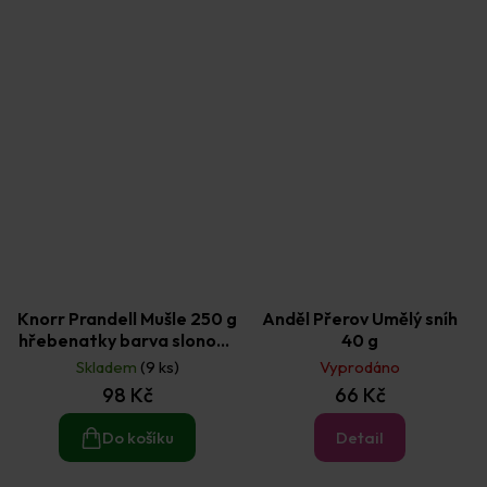
Knorr Prandell Mušle 250 g
Anděl Přerov Umělý sníh
hřebenatky barva slonové
40 g
kosti (mix celé + úlomky)
Skladem
(9 ks)
Vyprodáno
98 Kč
66 Kč
Do košíku
Detail