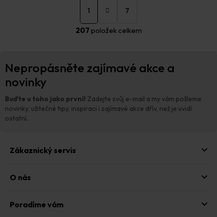
S
O
t
1
7
v
r
á
l
207
položek celkem
n
á
k
d
o
a
Z
v
c
Nepropásněte zajímavé akce a
á
á
í
n
p
novinky
p
í
a
r
t
v
Buďte u toho jako první!
Zadejte svůj e-mail a my vám pošleme
í
k
novinky, užitečné tipy, inspiraci i zajímavé akce dřív, než je uvidí
y
ostatní.
v
ý
p
Zákaznický servis
i
s
u
O nás
Poradíme vám