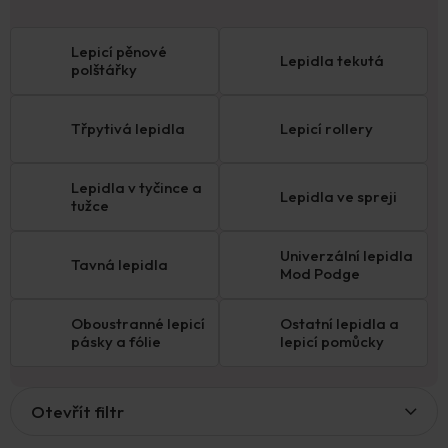
Lepicí pěnové
Lepidla tekutá
polštářky
Třpytivá lepidla
Lepicí rollery
Lepidla v tyčince a
Lepidla ve spreji
tužce
Univerzální lepidla
Tavná lepidla
Mod Podge
Oboustranné lepicí
Ostatní lepidla a
pásky a fólie
lepicí pomůcky
V
Otevřít filtr
ý
p