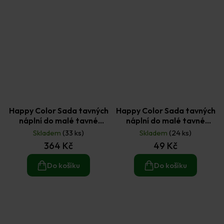
Happy Color Sada tavných
Happy Color Sada tavných
náplní do malé tavné
náplní do malé tavné
pistole 1 kg
pistole 6 ks
Skladem
(33 ks)
Skladem
(24 ks)
364 Kč
49 Kč
Do košíku
Do košíku