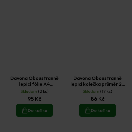
Davona Oboustranně
Davona Oboustranně
lepicí fólie A4
lepicí kolečka průměr 20
transparentní 4 ks
mm (100 ks)
Skladem
(2 ks)
Skladem
(17 ks)
95 Kč
86 Kč
Do košíku
Do košíku