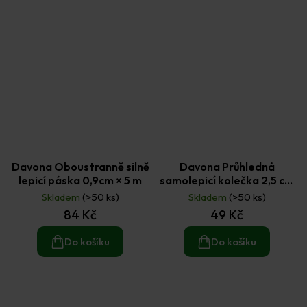
Davona Oboustranně silně
Davona Průhledná
lepicí páska 0,9cm × 5 m
samolepicí kolečka 2,5 cm
200 ks
Skladem
(>50 ks)
Skladem
(>50 ks)
84 Kč
49 Kč
Do košíku
Do košíku