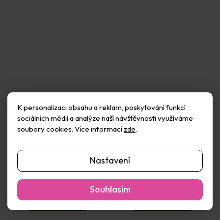
K personalizaci obsahu a reklam, poskytování funkcí
sociálních médií a analýze naší návštěvnosti využíváme
soubory cookies. Více informací
zde
.
Collall Lepidlo na vázání
Collall Lepidlo pro děti 100
knih 55 g
ml
Nastavení
Skladem
(>50 ks)
Skladem
(>50 ks)
65 Kč
60 Kč
Souhlasím
Do košíku
Do košíku