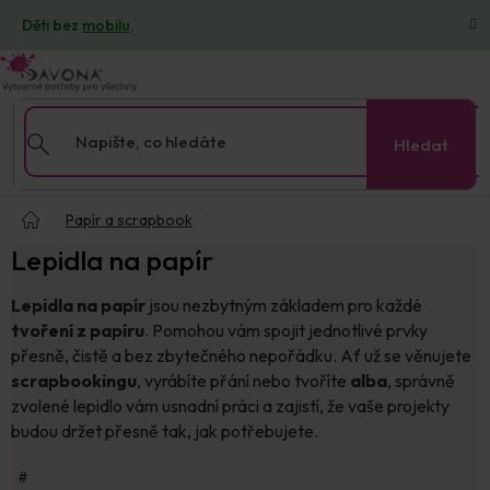
Přejít
Děti bez
mobilu
.
na
obsah
Hledat
Domů
Papír a scrapbook
Lepidla na papír
Lepidla na papír
jsou nezbytným základem pro každé
tvoření z papíru
. Pomohou vám spojit jednotlivé prvky
přesně, čistě a bez zbytečného nepořádku. Ať už se věnujete
scrapbookingu
, vyrábíte přání nebo tvoříte
alba
, správně
zvolené lepidlo vám usnadní práci a zajistí, že vaše projekty
budou držet přesně tak, jak potřebujete.
#