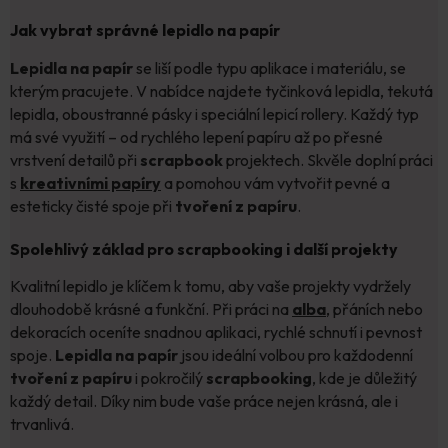
Jak vybrat správné lepidlo na papír
Lepidla na papír
se liší podle typu aplikace i materiálu, se
kterým pracujete. V nabídce najdete tyčinková lepidla, tekutá
lepidla, oboustranné pásky i speciální lepicí rollery. Každý typ
má své využití – od rychlého lepení papíru až po přesné
vrstvení detailů při
scrapbook
projektech. Skvěle doplní práci
s
kreativními papíry
a pomohou vám vytvořit pevné a
esteticky čisté spoje při
tvoření z papíru
.
Spolehlivý základ pro scrapbooking i další projekty
Kvalitní lepidlo je klíčem k tomu, aby vaše projekty vydržely
dlouhodobě krásné a funkční. Při práci na
alba
, přáních nebo
dekoracích oceníte snadnou aplikaci, rychlé schnutí i pevnost
spoje.
Lepidla na papír
jsou ideální volbou pro každodenní
tvoření z papíru
i pokročilý
scrapbooking
, kde je důležitý
každý detail. Díky nim bude vaše práce nejen krásná, ale i
trvanlivá.