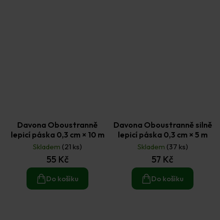
Davona Oboustranně
Davona Oboustranně silně
lepicí páska 0,3 cm × 10 m
lepicí páska 0,3 cm × 5 m
Skladem
(21 ks)
Skladem
(37 ks)
55 Kč
57 Kč
Do košíku
Do košíku