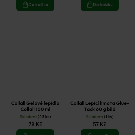
Do košíku
Do košíku
Collall Gelové lepidlo
Collall Lepicí hmota Glue-
Collall 100 ml
Tack 60 g bílá
Skladem
(43 ks)
Skladem
(1 ks)
78 Kč
57 Kč