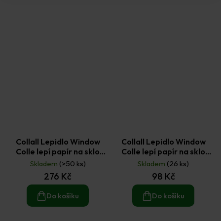
Collall Lepidlo Window
Collall Lepidlo Window
Colle lepí papír na sklo
Colle lepí papír na sklo
1000 ml
300 ml
Skladem
(>50 ks)
Skladem
(26 ks)
276 Kč
98 Kč
Do košíku
Do košíku