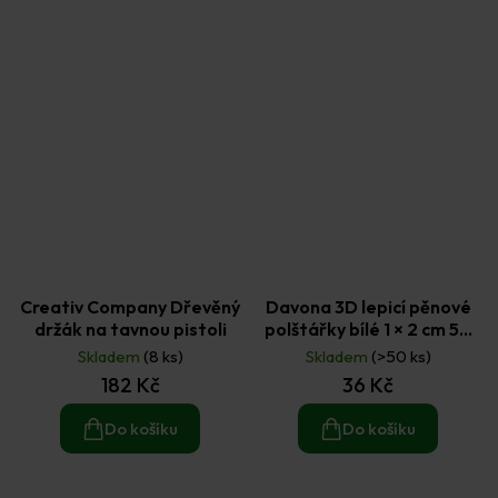
Creativ Company Dřevěný
Davona 3D lepicí pěnové
držák na tavnou pistoli
polštářky bílé 1 × 2 cm 50
ks
Skladem
(8 ks)
Skladem
(>50 ks)
182 Kč
36 Kč
Do košíku
Do košíku