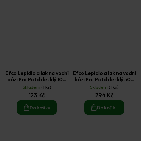
Efco Lepidlo a lak na vodní
Efco Lepidlo a lak na vodní
bázi Pro Potch lesklý 100
bázi Pro Potch lesklý 500
ml
ml
Skladem
(1 ks)
Skladem
(1 ks)
123 Kč
294 Kč
Do košíku
Do košíku