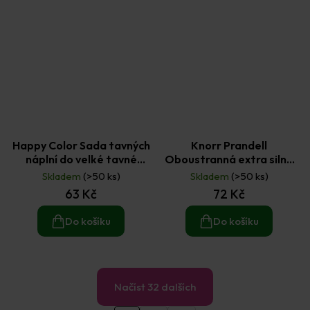
Happy Color Sada tavných
Knorr Prandell
náplní do velké tavné
Oboustranná extra silná
pistole 6 ks
lepicí fólie A4 2 ks
Skladem
(>50 ks)
Skladem
(>50 ks)
63 Kč
72 Kč
Do košíku
Do košíku
Načíst 32 dalších