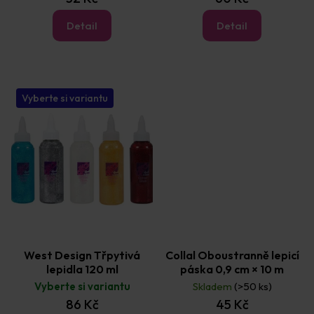
Detail
Detail
Vyberte si variantu
West Design Třpytivá
Collal Oboustranně lepicí
lepidla 120 ml
páska 0,9 cm × 10 m
Vyberte si variantu
Skladem
(>50 ks)
86 Kč
45 Kč