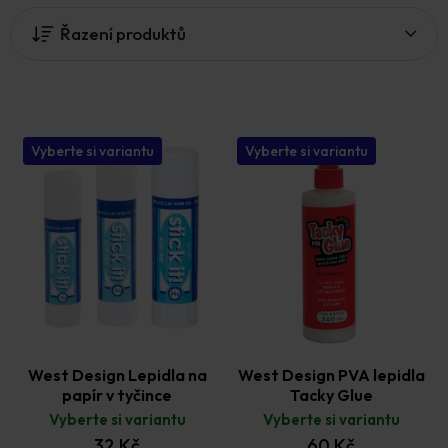
i
Řazení produktů
s
p
r
o
d
u
Vyberte si variantu
Vyberte si variantu
k
t
ů
West Design Lepidla na
West Design PVA lepidla
papír v tyčince
Tacky Glue
Vyberte si variantu
Vyberte si variantu
32 Kč
60 Kč