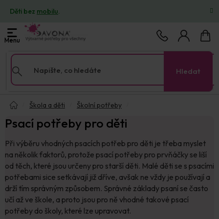
Přejít
Děti bez
mobilu
.
na
obsah
Nákup
košík
Hledat
Domů
Škola a děti
Školní potřeby
Psací potřeby pro děti
Při výběru vhodných psacích potřeb pro děti je třeba myslet
na několik faktorů, protože psací potřeby pro prvňáčky se liší
od těch, které jsou určeny pro starší děti. Malé děti se s psacími
potřebami sice setkávají již dříve, avšak ne vždy je používají a
drží tím správným způsobem. Správné základy psaní se často
učí až ve škole, a proto jsou pro ně vhodné takové psací
potřeby do školy, které lze upravovat.