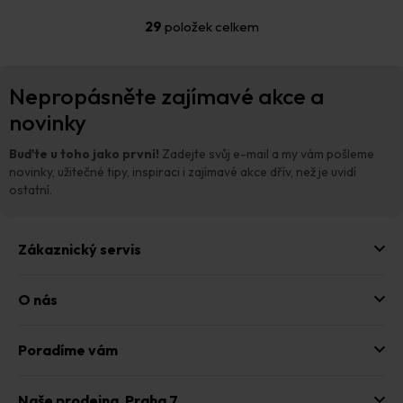
29
položek celkem
O
v
l
Z
á
Nepropásněte zajímavé akce a
á
d
p
novinky
a
a
c
t
í
Buďte u toho jako první!
Zadejte svůj e-mail a my vám pošleme
p
í
novinky, užitečné tipy, inspiraci i zajímavé akce dřív, než je uvidí
r
ostatní.
v
k
y
Zákaznický servis
v
ý
p
O nás
i
s
u
Poradíme vám
Naše prodejna,
Praha 7