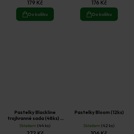
179 Kč
176 Kč
Do košíku
Do košíku
Pastelky Blackline
Pastelky Bloom (12ks)
trojhranné sada (48ks) -
zákadní, metalický,
Skladem
(44 ks)
Skladem
(42 ks)
pastelový a neonový mix
272 Kč
106 Kč