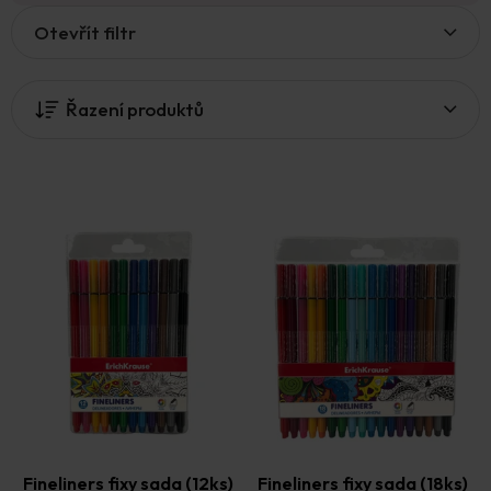
V
Otevřít filtr
ý
p
i
Řazení produktů
s
p
r
o
d
u
k
t
ů
Fineliners fixy sada (12ks)
Fineliners fixy sada (18ks)