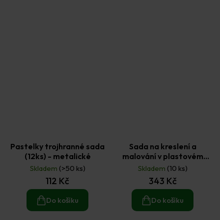
Pastelky trojhranné sada
Sada na kreslení a
(12ks) - metalické
malování v plastovém
kufříku (31ks)
Skladem
(>50 ks)
Skladem
(10 ks)
112 Kč
343 Kč
Do košíku
Do košíku