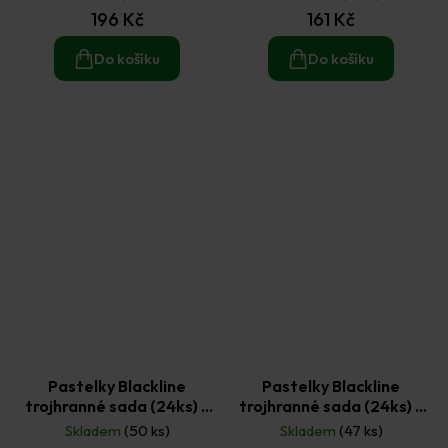
196 Kč
161 Kč
Do košíku
Do košíku
Pastelky Blackline
Pastelky Blackline
trojhranné sada (24ks) -
trojhranné sada (24ks) -
zákadní mix
zákadní, metalický a
Skladem
(50 ks)
Skladem
(47 ks)
pastelový mix