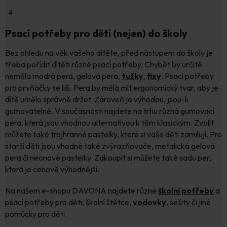
#
Psací potřeby pro děti (nejen) do školy
Bez ohledu na věk vašeho dítěte, před nástupem do školy je
třeba pořídit dítěti různé psací potřeby. Chybět by určitě
neměla modrá pera, gelová pera,
tužky
,
fixy
. Psací potřeby
pro prvňáčky se liší. Pera by měla mít ergonomický tvar, aby je
dítě umělo správně držet. Zároveň je výhodou, jsou-li
gumovatelné. V současnosti najdete na trhu různá gumovací
pera, která jsou vhodnou alternativou k těm klasickým. Zvolit
můžete také trojhranné pastelky, které si vaše děti zamilují. Pro
starší děti jsou vhodné také zvýrazňovače, metalická gelová
pera či neonové pastelky. Zakoupit si můžete také sadu per,
která je cenově výhodnější.
Na našem e-shopu DAVONA najdete různé
školní potřeby
a
psací potřeby pro děti, školní štětce,
vodovky
, sešity či jiné
pomůcky pro děti.