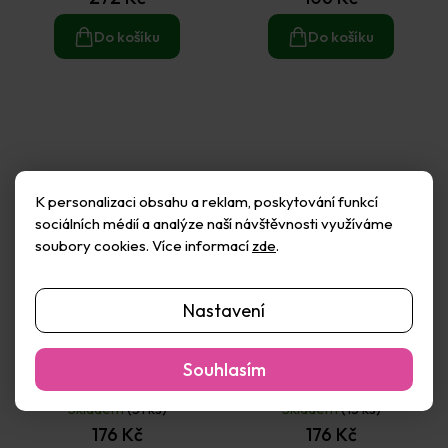
Do košíku
Do košíku
K personalizaci obsahu a reklam, poskytování funkcí
sociálních médií a analýze naší návštěvnosti využíváme
soubory cookies. Více informací
zde
.
Nastavení
Pastelky Jumbo
Pastelky Jumbo
Souhlasím
šestihranné sada (12ks) -
trojhranné sada (12ks) -
zákadní mix
zákadní mix
Skladem
(31 ks)
Skladem
(13 ks)
176 Kč
176 Kč