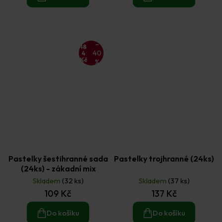
–
18
40
4
Kč
%
Pastelky šestihranné sada
Pastelky trojhranné (24ks)
(24ks) - zákadní mix
Skladem
(32 ks)
Skladem
(37 ks)
109 Kč
137 Kč
Do košíku
Do košíku