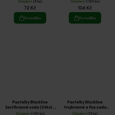
základní mix
Skladem
(3 ks)
Skladem
(>50 ks)
72 Kč
106 Kč
Do košíku
Do košíku
Pastelky Blackline
Pastelky Blackline
šestihranné sada (24ks) -
trojhranné a fixy sada
základní mix
(20ks) - pastelový mix
Skladem
(>50 ks)
Skladem
(13 ks)