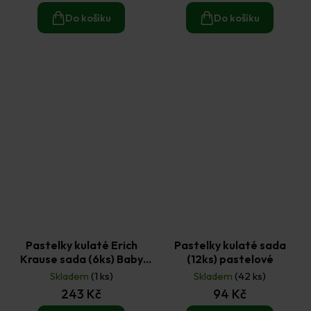
Do košíku
Do košíku
Pastelky kulaté Erich
Pastelky kulaté sada
Krause sada (6ks) Baby
(12ks) pastelové
jumbo
Skladem
(1 ks)
Skladem
(42 ks)
243 Kč
94 Kč