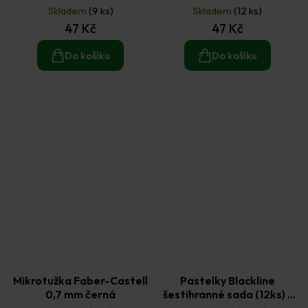
Skladem
(9 ks)
Skladem
(12 ks)
47 Kč
47 Kč
Do košíku
Do košíku
Mikrotužka Faber-Castell
Pastelky Blackline
0,7 mm černá
šestihranné sada (12ks) -