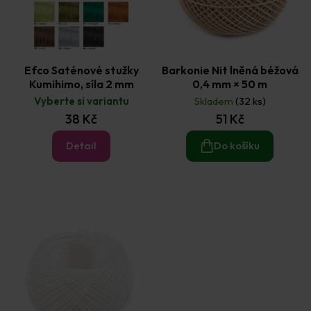
Efco Saténové stužky
Barkonie Nit lněná béžová
Kumihimo, síla 2 mm
0,4 mm × 50 m
Vyberte si variantu
Skladem
(32 ks)
38 Kč
51 Kč
Detail
Do košíku