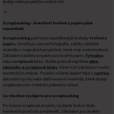
dodají vašim projektům osobitý styl.
#
Scrapbooking – kreativní tvoření z papíru plné
vzpomínek
Scrapbooking
patří mezi nejoblíbenější techniky
tvoření z
papíru
. Umožňuje uchovat fotografie, zážitky i důležité
okamžiky v originálních projektech, které mají osobní hodnotu.
Základem každého projektu jsou kvalitní papíry,
fotoalba
nebo
scrapbook
bloky. Skvěle poslouží například
alba,
zápisníky a scrapbook bloky
, které tvoří základ pro tvorbu
tematických stránek. Projekty můžete doplnit také o
razítka
,
dekorativní prvky nebo další kreativní materiály, které dodají
scrapbookovým stránkám jedinečný vzhled.
Co všechno využijete pro scrapbooking
Pro krásné scrapbook projekty využijete širokou škálu
kreativních pomůcek a materiálů. Základem jsou kvalitní