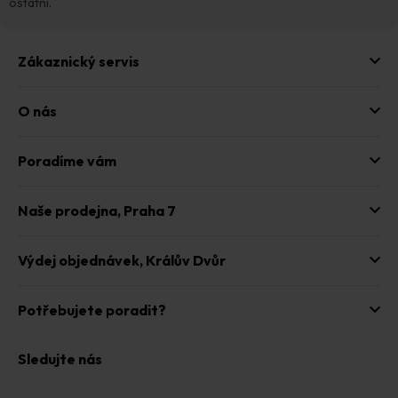
y
ostatní.
v
ý
p
Zákaznický servis
i
s
u
O nás
Poradíme vám
Naše prodejna,
Praha 7
Výdej objednávek,
Králův Dvůr
Potřebujete poradit?
Sledujte nás