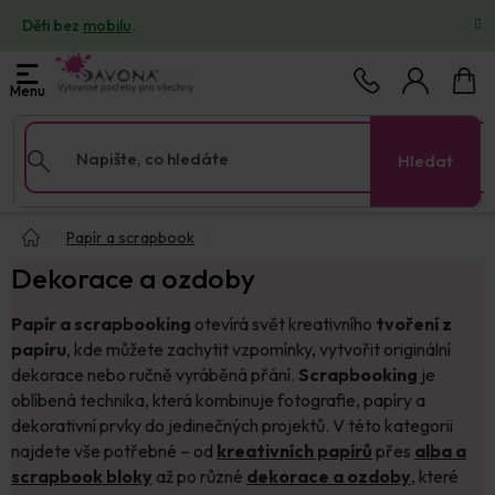
Přejít
Děti bez
mobilu
.
na
obsah
Nákup
košík
Hledat
Domů
Papír a scrapbook
Dekorace a ozdoby
Papír a scrapbooking
otevírá svět kreativního
tvoření z
papíru
, kde můžete zachytit vzpomínky, vytvořit originální
dekorace nebo ručně vyráběná přání.
Scrapbooking
je
oblíbená technika, která kombinuje fotografie, papíry a
dekorativní prvky do jedinečných projektů. V této kategorii
najdete vše potřebné – od
kreativních papírů
přes
alba a
scrapbook bloky
až po různé
dekorace a ozdoby
, které