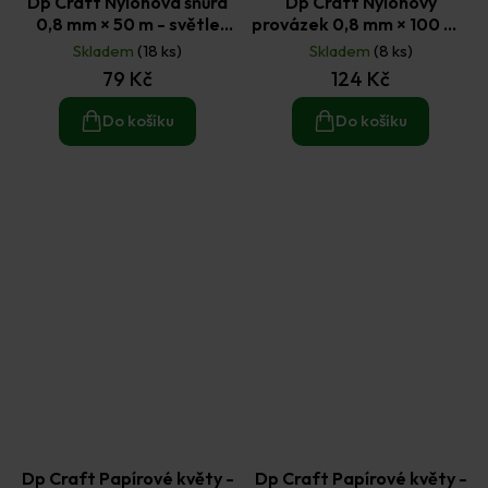
Dp Craft Nylonová šňůra
Dp Craft Nylonový
0,8 mm × 50 m - světle
provázek 0,8 mm × 100 m -
hnědá
černý
Skladem
(18 ks)
Skladem
(8 ks)
79 Kč
124 Kč
Do košíku
Do košíku
Dp Craft Papírové květy -
Dp Craft Papírové květy -