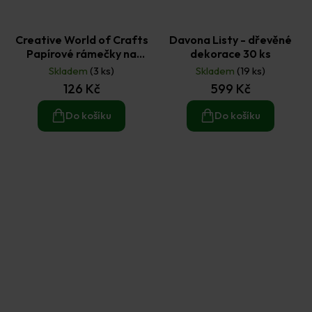
Creative World of Crafts
Davona Listy - dřevěné
Papírové rámečky na
dekorace 30 ks
fotografie - Under the
Skladem
(3 ks)
Skladem
(19 ks)
Mistletoe mix barev 10 ks
126 Kč
599 Kč
Do košíku
Do košíku