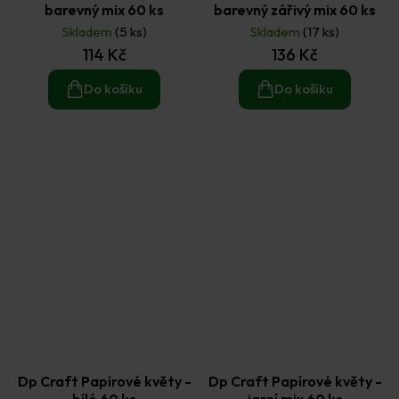
barevný mix 60 ks
barevný zářivý mix 60 ks
Skladem
(5 ks)
Skladem
(17 ks)
114 Kč
136 Kč
Do košíku
Do košíku
Dp Craft Papírové květy -
Dp Craft Papírové květy -
bílé 60 ks
jarní mix 60 ks