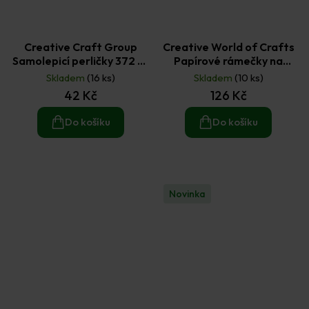
Creative Craft Group
Creative World of Crafts
Samolepicí perličky 372 ks
Papírové rámečky na
- růžové a zelené
fotografie - Christmas
Skladem
(16 ks)
Skladem
(10 ks)
adventure mix barev 10 ks
42 Kč
126 Kč
Do košíku
Do košíku
Novinka