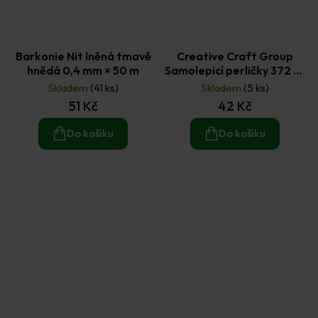
Barkonie Nit lněná tmavě
Creative Craft Group
hnědá 0,4 mm × 50 m
Samolepicí perličky 372 ks
- bílé a fialové
Skladem
(41 ks)
Skladem
(5 ks)
51 Kč
42 Kč
Do košíku
Do košíku