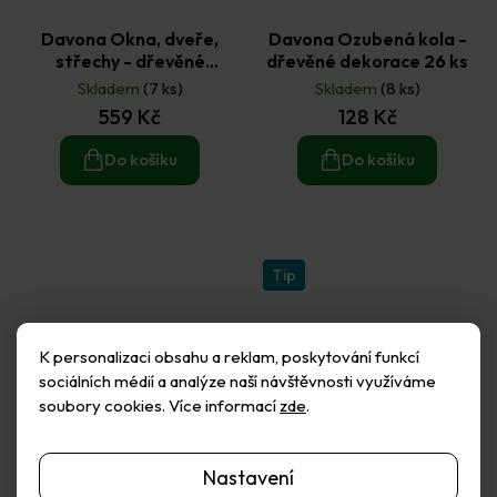
Davona Okna, dveře,
Davona Ozubená kola -
střechy - dřevěné
dřevěné dekorace 26 ks
dekorace 150 ks
Skladem
(7 ks)
Skladem
(8 ks)
559 Kč
128 Kč
Do košíku
Do košíku
Tip
K personalizaci obsahu a reklam, poskytování funkcí
sociálních médií a analýze naší návštěvnosti využíváme
soubory cookies. Více informací
zde
.
Nastavení