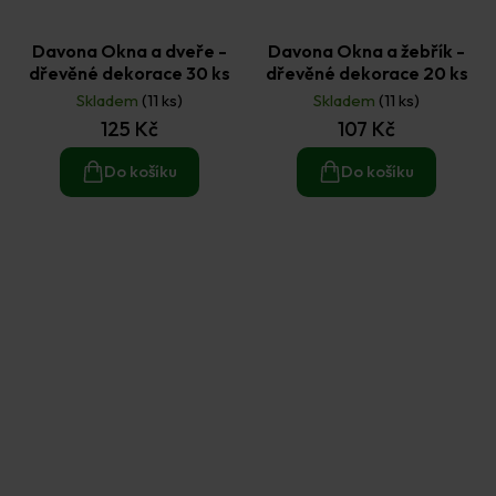
Davona Okna a dveře -
Davona Okna a žebřík -
dřevěné dekorace 30 ks
dřevěné dekorace 20 ks
Skladem
(11 ks)
Skladem
(11 ks)
125 Kč
107 Kč
Do košíku
Do košíku