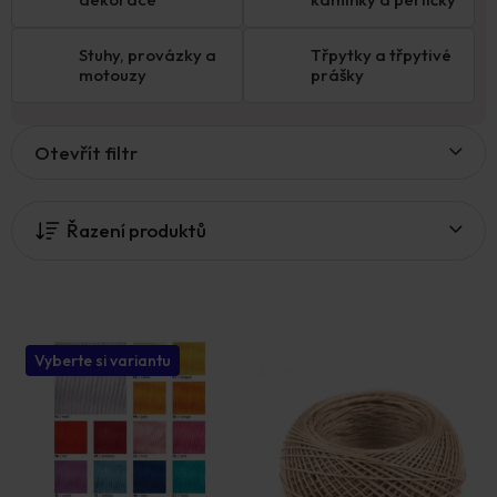
Stuhy, provázky a
Třpytky a třpytivé
motouzy
prášky
V
Otevřít filtr
ý
p
i
Řazení produktů
s
p
r
o
d
u
Vyberte si variantu
k
t
ů