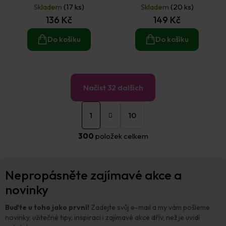
Skladem
(17 ks)
Skladem
(20 ks)
136 Kč
149 Kč
Do košíku
Do košíku
Načíst 32 dalších
S
O
t
1
10
v
r
á
l
300
položek celkem
n
á
k
d
o
a
Z
v
c
Nepropásněte zajímavé akce a
á
á
í
n
p
novinky
p
í
a
r
t
v
Buďte u toho jako první!
Zadejte svůj e-mail a my vám pošleme
í
k
novinky, užitečné tipy, inspiraci i zajímavé akce dřív, než je uvidí