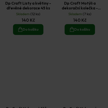
Dp Craft Listy a květiny -
Dp Craft Motýli a
dřevěné dekorace 45 ks
dekorační kolečka -
dřevěné dekorace 20 ks
Skladem
(12 ks)
Skladem
(7 ks)
140 Kč
140 Kč
Do košíku
Do košíku