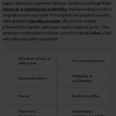
papíry, dekorace a správné nástroje. Skvěle se hodí například
inkousty a razítkovací polštářky
, které pomáhají vytvářet
originální motivy a pozadí. Při kompletování projektů oceníte
také spolehlivá
lepidla na papír
, díky kterým snadno
připevníte fotografie, dekorace i další scrapbook prvky. Díky
správným materiálům si můžete vytvořit originální
alba
, přání
nebo dekorace plné vzpomínek.
Dřevěné výřezy a
Filcové dekorace
dekorace
Hřebíčky a
Dekorační flitry
průchodky
Korek
Květy a kytičky
Papírové
Samolepicí
dekorace
kamínky a perličky