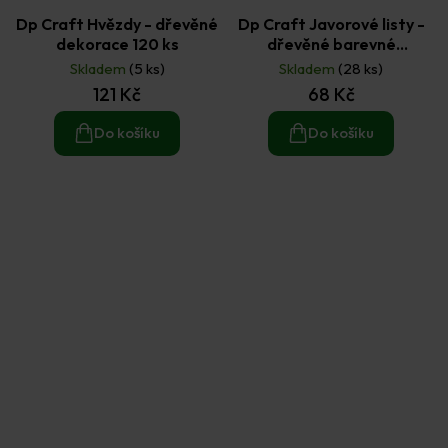
Dp Craft Hvězdy - dřevěné
Dp Craft Javorové listy -
dekorace 120 ks
dřevěné barevné
dekorace 12 ks
Skladem
(5 ks)
Skladem
(28 ks)
121 Kč
68 Kč
Do košíku
Do košíku