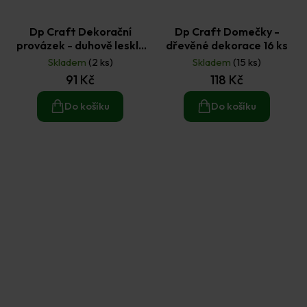
Dp Craft Dekorační
Dp Craft Domečky -
provázek - duhově lesklý
dřevěné dekorace 16 ks
50 m
Skladem
(2 ks)
Skladem
(15 ks)
91 Kč
118 Kč
Do košíku
Do košíku