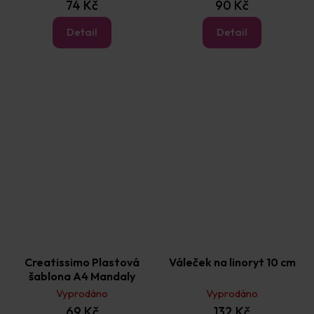
74 Kč
90 Kč
Detail
Detail
Creatissimo Plastová
Váleček na linoryt 10 cm
šablona A4 Mandaly
Vyprodáno
Vyprodáno
69 Kč
132 Kč