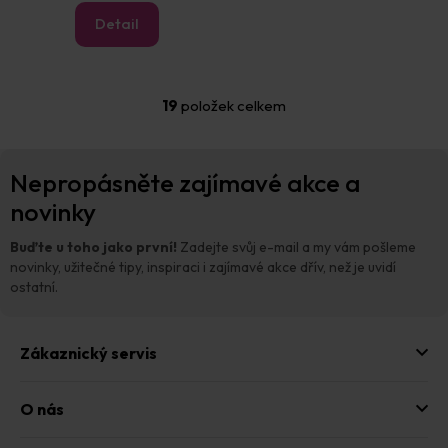
Detail
19
položek celkem
O
v
l
Z
á
Nepropásněte zajímavé akce a
á
d
p
novinky
a
a
c
t
í
Buďte u toho jako první!
Zadejte svůj e-mail a my vám pošleme
p
í
novinky, užitečné tipy, inspiraci i zajímavé akce dřív, než je uvidí
r
ostatní.
v
k
y
Zákaznický servis
v
ý
p
O nás
i
s