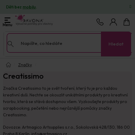
Přejít
Děti bez
mobilu
.
na
obsah
Nákup
košík
Hledat
Domů
Značky
Creatissimo
Značka Creatissimo to je svět tvoření, který tu je pro každou
kreativní duši. Nechte se okouzlit unikátními produkty pro kreativní
tvorbu, která se stává dostupnou všem. Vyzkoušejte produkty pro
scrapbooking, pečetění nebo nejrůznější pomůcky značky
Creatissimo.
Dovozce: Artmagico Artsupplies s.r.o., Sokolovská 428/130, 186 00
Praha 8 Karlín, info@artmagico.cz