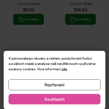
Skladem
(6 ks)
Skladem
(5 ks)
181 Kč
104 Kč
Do košíku
Do košíku
K personalizaci obsahu a reklam, poskytování funkcí
sociálních médií a analýze naší návštěvnosti využíváme
soubory cookies. Více informací
zde
.
Nastavení
Souhlasím
Creatissimo Plastová
Creatissimo Plastová
šablona 12 × 15 cm
šablona 12 × 15 cm Sakura
Květinová zahrada