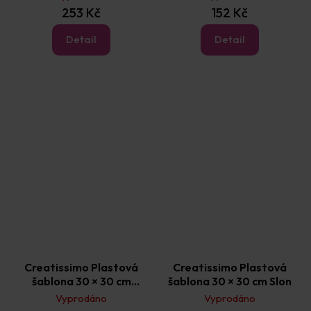
253 Kč
152 Kč
Detail
Detail
Creatissimo Plastová
Creatissimo Plastová
šablona 30 × 30 cm
šablona 30 × 30 cm Slon
Orientální květina
Vyprodáno
Vyprodáno