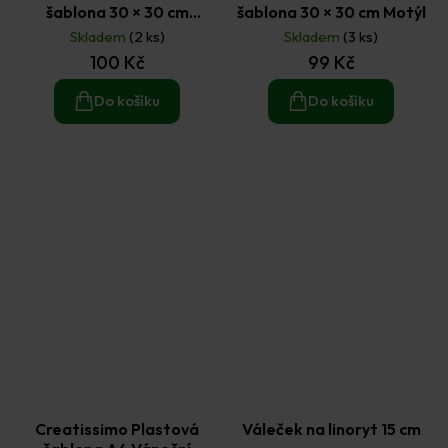
šablona 30 × 30 cm
šablona 30 × 30 cm Motýl
Mandala velká
Skladem
(2 ks)
Skladem
(3 ks)
100 Kč
99 Kč
Do košíku
Do košíku
Creatissimo Plastová
Váleček na linoryt 15 cm