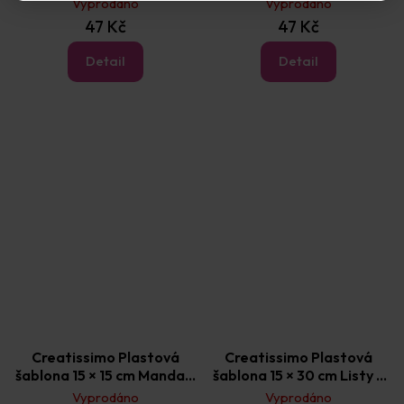
Vyprodáno
Vyprodáno
47 Kč
47 Kč
Detail
Detail
Creatissimo Plastová
Creatissimo Plastová
šablona 15 × 15 cm Mandaly
šablona 15 × 30 cm Listy 6
16 ks
ks
Vyprodáno
Vyprodáno