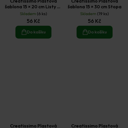
Creatissimo Plastová
Creatissimo Plastová
šablona 15 × 20 cm Listy na
šablona 15 × 30 cm Stopa
pozadí
Skladem
(6 ks)
Skladem
(19 ks)
56 Kč
56 Kč
Do košíku
Do košíku
Creatissimo Plastová
Creatissimo Plastová