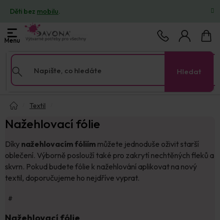
Přejít
Děti bez
mobilu
.
na
obsah
Nákup
košík
Hledat
Domů
Textil
Nažehlovací fólie
Díky
nažehlovacím fóliím
můžete jednoduše oživit starší
oblečení. Výborně poslouží také pro zakrytí nechtěných fleků a
skvrn. Pokud budete fólie k nažehlování aplikovat na nový
textil, doporučujeme ho nejdříve vyprat.
#
Nažehlovací fólie