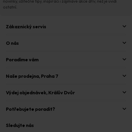
p
í
novinky, užitečné tipy, inspiraci i zajímavé akce dřív, než je uvidí
r
ostatní.
v
k
y
Zákaznický servis
v
ý
p
O nás
i
s
u
Poradíme vám
Naše prodejna,
Praha 7
Výdej objednávek,
Králův Dvůr
Potřebujete poradit?
Sledujte nás