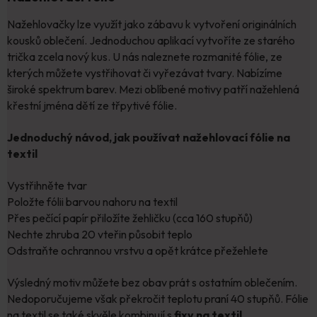
Nažehlovačky lze využít jako zábavu k vytvoření originálních
kousků oblečení. Jednoduchou aplikací vytvoříte ze starého
trička zcela nový kus. U nás naleznete rozmanité fólie, ze
kterých můžete vystřihovat či vyřezávat tvary. Nabízíme
široké spektrum barev. Mezi oblíbené motivy patří nažehlená
křestní jména dětí ze třpytivé fólie.
Jednoduchý návod, jak používat nažehlovací fólie na
textil
Vystřihněte tvar
Položte fólii barvou nahoru na textil
Přes pečící papír přiložíte žehličku (cca 160 stupňů)
Nechte zhruba 20 vteřin působit teplo
Odstraňte ochrannou vrstvu a opět krátce přežehlete
Výsledný motiv můžete bez obav prát s ostatním oblečením.
Nedoporučujeme však překročit teplotu praní 40 stupňů. Fólie
na textil se také skvěle kombinují s
fixy na textil
.