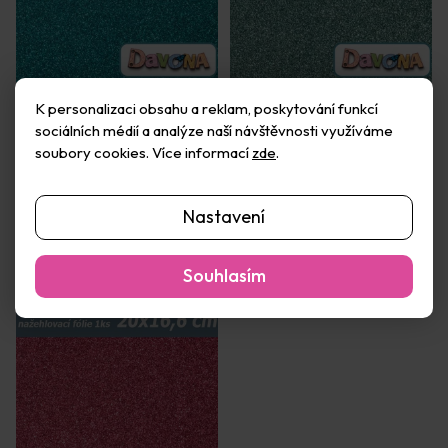
K personalizaci obsahu a reklam, poskytování funkcí
Nažehlovací fólie modrá
Nažehlovací fólie nebesky
sociálních médií a analýze naší návštěvnosti využíváme
perleťová třpytivá
modrá perleťová třpytivá
20x16,6cm (1ks)
20x16,6cm (1ks)
soubory cookies. Více informací
zde
.
Skladem
(50 ks)
Skladem
(8 ks)
81 Kč
81 Kč
Nastavení
Do košíku
Do košíku
Souhlasím