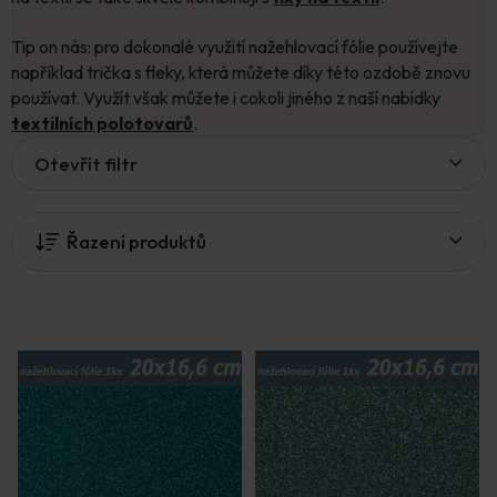
Tip on nás: pro dokonalé využití nažehlovací fólie používejte
například trička s fleky, která můžete díky této ozdobě znovu
používat. Využít však můžete i cokoli jiného z naší nabídky
textilních polotovarů
.
V
Otevřít filtr
ý
p
i
Řazení produktů
s
p
r
o
d
u
k
t
ů