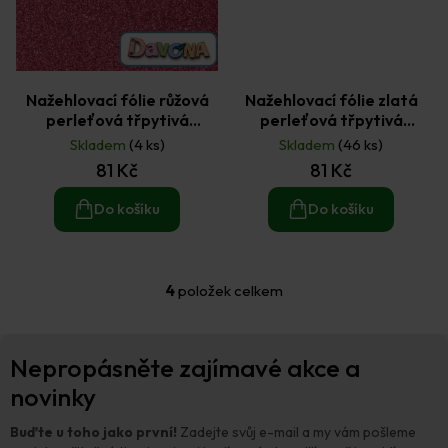
Nažehlovací fólie růžová
Nažehlovací fólie zlatá
perleťová třpytivá
perleťová třpytivá
20x16,6cm (1ks)
20x16,6cm (1ks)
Skladem
(4 ks)
Skladem
(46 ks)
81 Kč
81 Kč
Do košíku
Do košíku
4
položek celkem
O
v
l
Z
á
Nepropásněte zajímavé akce a
á
d
p
novinky
a
a
c
t
í
Buďte u toho jako první!
Zadejte svůj e-mail a my vám pošleme