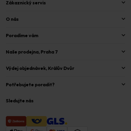
Zákaznický servis
v
ý
p
O nás
i
s
u
Poradíme vám
Naše prodejna,
Praha 7
Výdej objednávek,
Králův Dvůr
Potřebujete poradit?
Sledujte nás