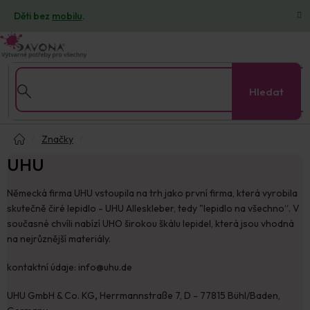
Přejít
Děti bez
mobilu
.
na
obsah
Hledat
Domů
Značky
UHU
Německá firma UHU vstoupila na trh jako první firma, která vyrobila
skutečně čiré lepidlo - UHU Alleskleber, tedy "lepidlo na všechno“. V
současné chvíli nabízí UHO širokou škálu lepidel, která jsou vhodná
na nejrůznější materiály.
kontaktní údaje: info@uhu.de
UHU GmbH & Co. KG
,
Herrmannstraße 7, D - 77815 Bühl/Baden,