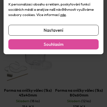
175 Kč
175 Kč
K personalizaci obsahu a reklam, poskytování funkcí
sociálních médií a analýze naší návštěvnosti využíváme
Do košíku
Do košíku
soubory cookies. Více informací
zde
.
Nastavení
Souhlasím
Forma na svíčky válec (1ks)
Forma na svíčky válec (1ks)
45x40mm
80x60mm
Skladem
(18 ks)
Skladem
(12 ks)