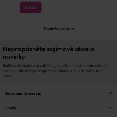
Detail
5
položek celkem
O
v
l
Z
á
Nepropásněte zajímavé akce a
á
d
p
novinky
a
a
c
t
í
Buďte u toho jako první!
Zadejte svůj e-mail a my vám pošleme
p
í
novinky, užitečné tipy, inspiraci i zajímavé akce dřív, než je uvidí
r
ostatní.
v
k
y
Zákaznický servis
v
ý
p
O nás
i
s