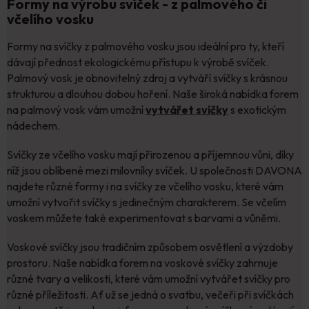
Formy na výrobu svíček - z palmového či
včelího vosku
Formy na svíčky z palmového vosku jsou ideální pro ty, kteří
dávají přednost ekologickému přístupu k výrobě svíček.
Palmový vosk je obnovitelný zdroj a vytváří svíčky s krásnou
strukturou a dlouhou dobou hoření. Naše široká nabídka forem
na palmový vosk vám umožní
vytvářet svíčky
s exotickým
nádechem.
Svíčky ze včelího vosku mají přirozenou a příjemnou vůni, díky
níž jsou oblíbené mezi milovníky svíček. U společnosti DAVONA
najdete různé formy i na svíčky ze včelího vosku, které vám
umožní vytvořit svíčky s jedinečným charakterem. Se včelím
voskem můžete také experimentovat s barvami a vůněmi.
Voskové svíčky jsou tradičním způsobem osvětlení a výzdoby
prostoru. Naše nabídka forem na voskové svíčky zahrnuje
různé tvary a velikosti, které vám umožní vytvářet svíčky pro
různé příležitosti. Ať už se jedná o svatbu, večeři při svíčkách