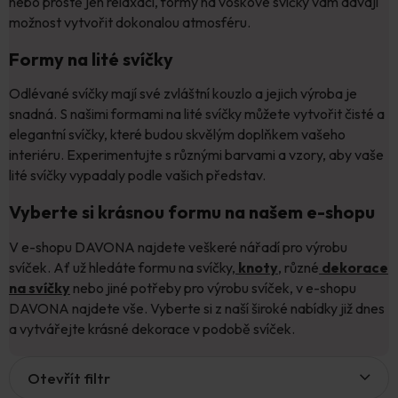
nebo prostě jen relaxaci, formy na voskové svíčky vám dávají
možnost vytvořit dokonalou atmosféru.
Formy na lité svíčky
Odlévané svíčky mají své zvláštní kouzlo a jejich výroba je
snadná. S našimi formami na lité svíčky můžete vytvořit čisté a
elegantní svíčky, které budou skvělým doplňkem vašeho
interiéru. Experimentujte s různými barvami a vzory, aby vaše
lité svíčky vypadaly podle vašich představ.
Vyberte si krásnou formu na našem e-shopu
V e-shopu DAVONA najdete veškeré nářadí pro výrobu
svíček. Ať už hledáte formu na svíčky,
knoty
, různé
dekorace
na svíčky
nebo jiné potřeby pro výrobu svíček, v e-shopu
DAVONA najdete vše. Vyberte si z naší široké nabídky již dnes
a vytvářejte krásné dekorace v podobě svíček.
V
Otevřít filtr
ý