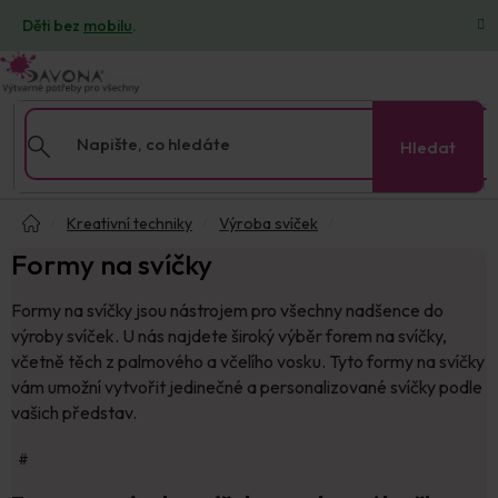
Přejít
Děti bez
mobilu
.
na
obsah
Hledat
Domů
Kreativní techniky
Výroba svíček
Formy na svíčky
Formy na svíčky jsou nástrojem pro všechny nadšence do
výroby svíček. U nás najdete široký výběr forem na svíčky,
včetně těch z palmového a včelího vosku. Tyto formy na svíčky
vám umožní vytvořit jedinečné a personalizované svíčky podle
vašich představ.
#