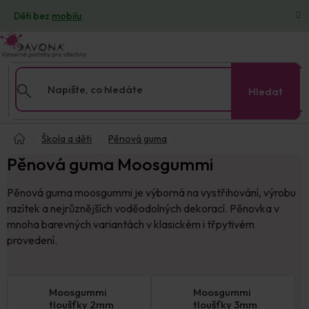
Přejít
Děti bez
mobilu
.
na
obsah
Hledat
Domů
Škola a děti
Pěnová guma
Pěnová guma Moosgummi
Pěnová guma moosgummi je výborná na vystřihování, výrobu
razítek a nejrůznějších voděodolných dekorací. Pěnovka v
mnoha barevných variantách v klasickém i třpytivém
provedení.
Moosgummi
Moosgummi
tloušťky 2mm
tloušťky 3mm