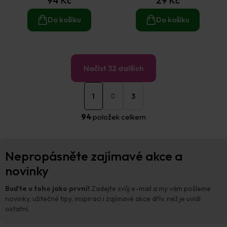
94 Kč
29 Kč
Do košíku
Do košíku
Načíst 32 dalších
S
O
t
1
3
v
r
á
l
94
položek celkem
n
á
k
d
o
a
Z
v
c
Nepropásněte zajímavé akce a
á
á
í
n
p
novinky
p
í
a
r
t
v
Buďte u toho jako první!
Zadejte svůj e-mail a my vám pošleme
í
k
novinky, užitečné tipy, inspiraci i zajímavé akce dřív, než je uvidí
y
ostatní.
v