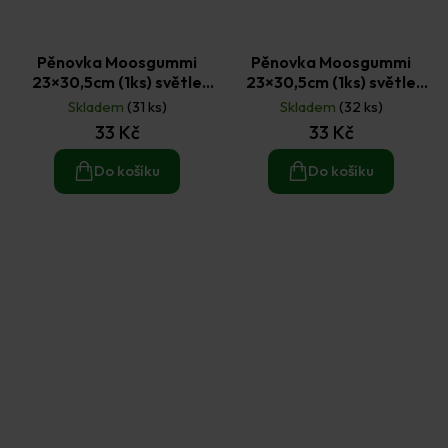
Pěnovka Moosgummi
Pěnovka Moosgummi
23×30,5cm (1ks) světle
23×30,5cm (1ks) světle
modrá
žlutá
Skladem
(31 ks)
Skladem
(32 ks)
33 Kč
33 Kč
Do košíku
Do košíku