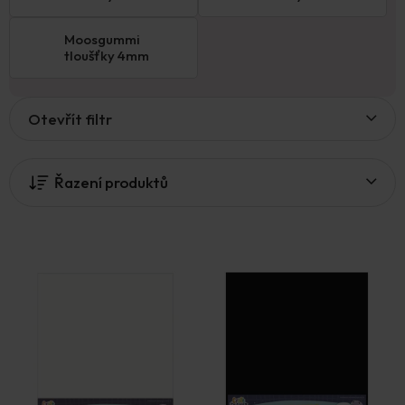
Moosgummi
tloušťky 4mm
V
Otevřít filtr
ý
p
i
Řazení produktů
s
p
r
o
d
u
k
t
ů