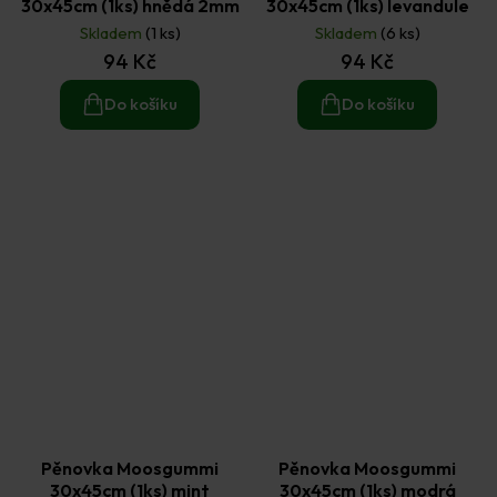
30x45cm (1ks) hnědá 2mm
30x45cm (1ks) levandule
Skladem
(1 ks)
Skladem
(6 ks)
94 Kč
94 Kč
Do košíku
Do košíku
Pěnovka Moosgummi
Pěnovka Moosgummi
30x45cm (1ks) mint
30x45cm (1ks) modrá