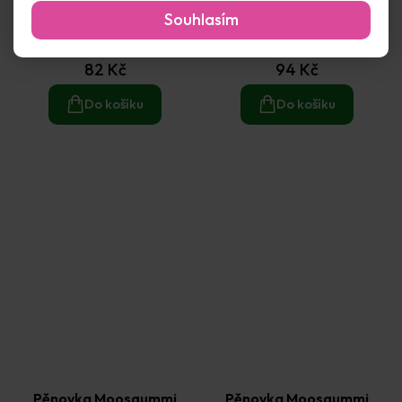
Pěnovka Moosgummi
Pěnovka Moosgummi
Souhlasím
30x45cm (1ks) bílá 4mm
30x45cm (1ks) červená
2mm
Skladem
(3 ks)
Skladem
(1 ks)
82 Kč
94 Kč
Do košíku
Do košíku
Pěnovka Moosgummi
Pěnovka Moosgummi