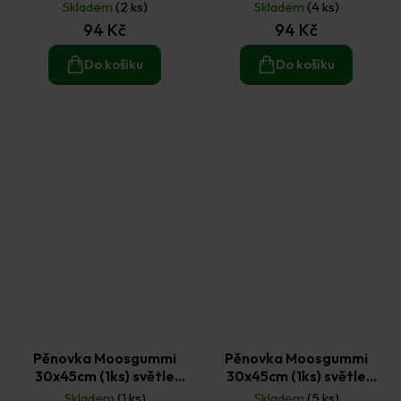
Skladem
(2 ks)
Skladem
(4 ks)
94 Kč
94 Kč
Do košíku
Do košíku
Pěnovka Moosgummi
Pěnovka Moosgummi
30x45cm (1ks) světle
30x45cm (1ks) světle
hnědá
modrá
Skladem
(1 ks)
Skladem
(5 ks)