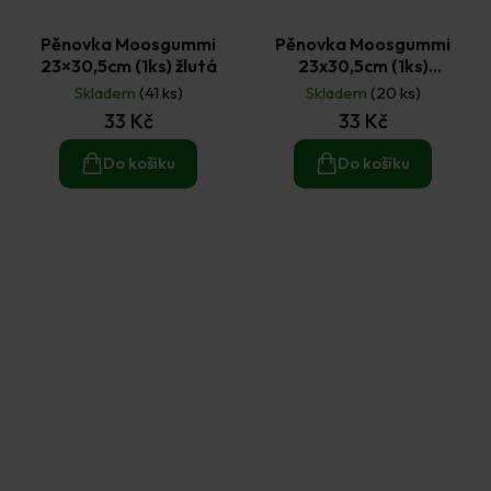
Pěnovka Moosgummi
Pěnovka Moosgummi
23×30,5cm (1ks) žlutá
23x30,5cm (1ks)
levandulová
Skladem
(41 ks)
Skladem
(20 ks)
33 Kč
33 Kč
Do košíku
Do košíku