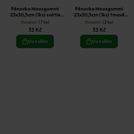
Pěnovka Moosgummi
Pěnovka Moosgummi
23x30,5cm (1ks) světle
23x30,5cm (1ks) tmavě
zelená
růžová
Skladem
(7 ks)
Skladem
(2 ks)
33 Kč
33 Kč
Do košíku
Do košíku