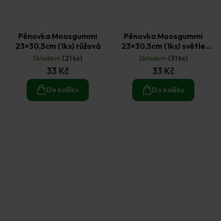
Pěnovka Moosgummi
Pěnovka Moosgummi
23×30,5cm (1ks) růžová
23×30,5cm (1ks) světle
hnědá
Skladem
(21 ks)
Skladem
(31 ks)
33 Kč
33 Kč
Do košíku
Do košíku