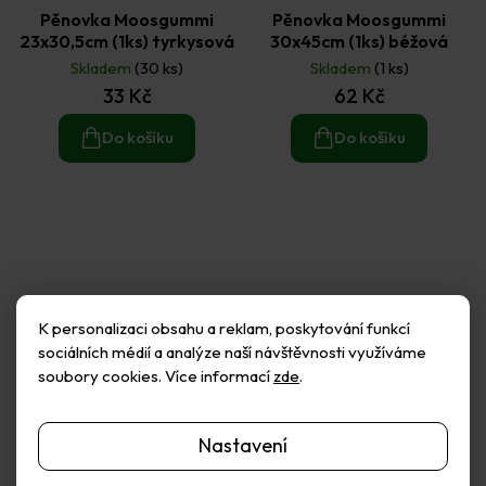
Pěnovka Moosgummi
Pěnovka Moosgummi
23x30,5cm (1ks) tyrkysová
30x45cm (1ks) béžová
Skladem
(30 ks)
Skladem
(1 ks)
33 Kč
62 Kč
Do košíku
Do košíku
K personalizaci obsahu a reklam, poskytování funkcí
sociálních médií a analýze naší návštěvnosti využíváme
soubory cookies. Více informací
zde
.
Nastavení