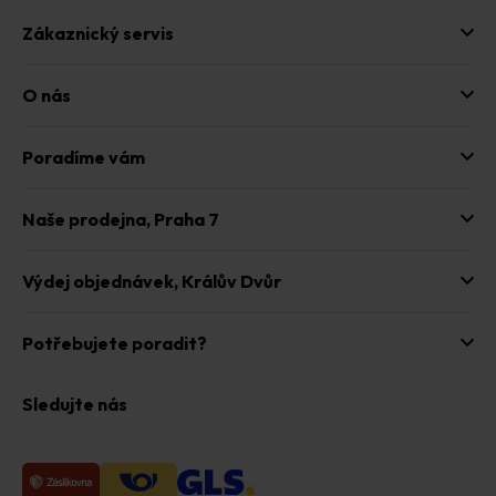
ý
p
Zákaznický servis
i
s
u
O nás
Poradíme vám
Naše prodejna,
Praha 7
Výdej objednávek,
Králův Dvůr
Potřebujete poradit?
Sledujte nás