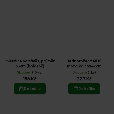
Hvězdice na závěs, průměr
Jednorožec z MDF
33cm (kolotoč)
mozaika 36x47cm
Skladem
(16 ks)
Skladem
(1 ks)
156 Kč
229 Kč
Do košíku
Do košíku