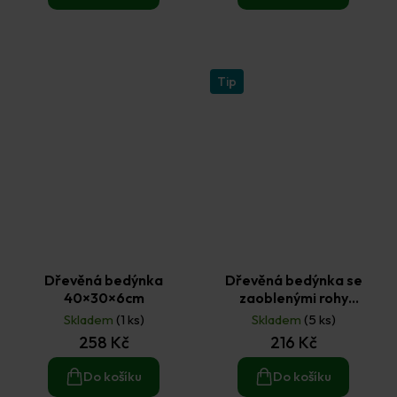
Tip
Dřevěná bedýnka
Dřevěná bedýnka se
40×30×6cm
zaoblenými rohy
25x25x7cm
Skladem
(1 ks)
Skladem
(5 ks)
258 Kč
216 Kč
Do košíku
Do košíku