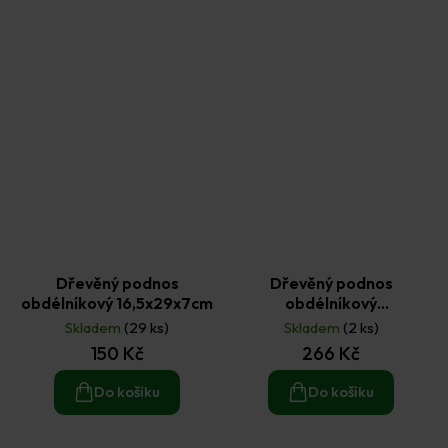
Dřevěný podnos
Dřevěný podnos
obdélníkový 16,5x29x7cm
obdélníkový
38,5×24,5×5cm
Skladem
(29 ks)
Skladem
(2 ks)
150 Kč
266 Kč
Do košíku
Do košíku