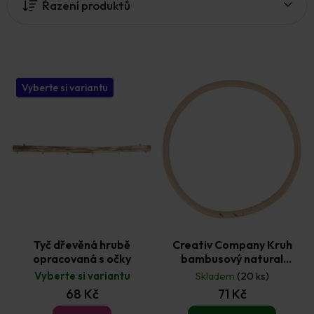
Řazení produktů
s
p
r
o
d
u
Vyberte si variantu
k
t
ů
Tyč dřevěná hrubě
Creativ Company Kruh
opracovaná s očky
bambusový natural
průměr 15 cm - 1 ks
Vyberte si variantu
Skladem
(20 ks)
68 Kč
71 Kč