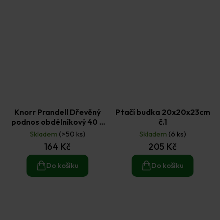
Knorr Prandell Dřevěný
Ptačí budka 20x20x23cm
podnos obdélníkový 40 ×
č.1
30 × 4 cm
Skladem
(>50 ks)
Skladem
(6 ks)
164 Kč
205 Kč
Do košíku
Do košíku