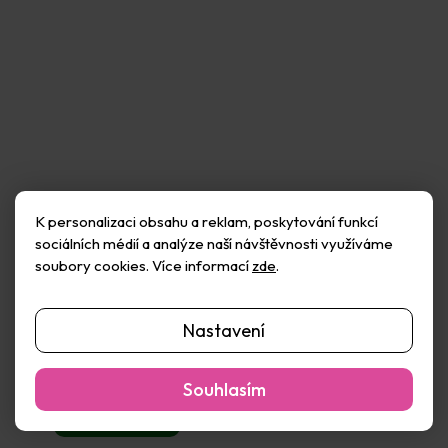
K personalizaci obsahu a reklam, poskytování funkcí
sociálních médií a analýze naší návštěvnosti využíváme
soubory cookies. Více informací
zde
.
Dřevěné domečky (3ks)
Dřevěný jednorožec s
obrysem z pěnovky
16x20cm
Skladem
(4 ks)
Průměrné
Nastavení
107 Kč
hodnocení
Skladem
(1 ks)
produktu
217 Kč
je
Do košíku
Souhlasím
5,0
z
Do košíku
5