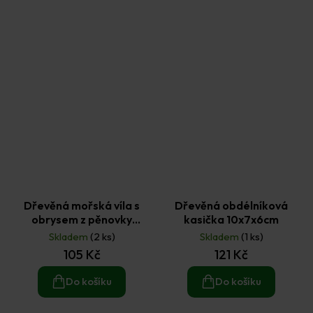
Dřevěná mořská víla s
Dřevěná obdélníková
obrysem z pěnovky
kasička 10x7x6cm
17,5x17,5cm
Skladem
(2 ks)
Skladem
(1 ks)
105 Kč
121 Kč
Do košíku
Do košíku