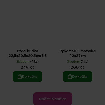
Ptačí budka
Ryba z MDF mozaika
22,5x20,5x20,5cm č.3
42x27cm
Skladem
(4 ks)
Skladem
(1 ks)
249 Kč
200 Kč
Do košíku
Do košíku
Načíst 16 dalších