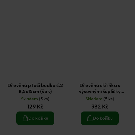
Dřevěná ptačí budka č.2
Dřevěná skříňka s
8,5x15cm (š x v)
výsuvnými šuplíčky
9,3x22x17,5cm
Skladem
(3 ks)
Skladem
(5 ks)
129 Kč
382 Kč
Do košíku
Do košíku