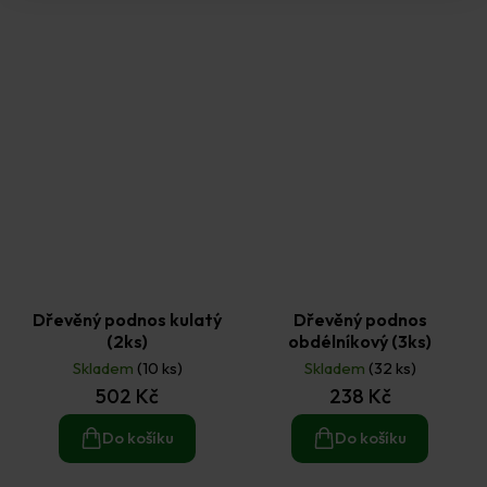
hvězdiček.
Dřevěný podnos kulatý
Dřevěný podnos
(2ks)
obdélníkový (3ks)
Skladem
(10 ks)
Skladem
(32 ks)
502 Kč
238 Kč
Do košíku
Do košíku