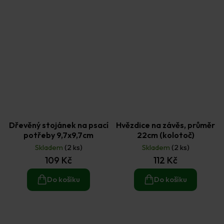
Dřevěný stojánek na psací
Hvězdice na závěs, průměr
potřeby 9,7x9,7cm
22cm (kolotoč)
Skladem
(2 ks)
Skladem
(2 ks)
109 Kč
112 Kč
Do košíku
Do košíku