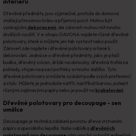
interiéru
Dřevěné předměty jsou výjimečné, protože do domova
vnášejí přirozenou krásu a příjemný pocit. Mohou být
vynikajícími
dekoracemi
, ale zároveň mohou mít mnoho
skvělých využití. V e-shopu DAVONA najdete různé dřevěné
polotovary, které si můžete jen tak vystavit nebo použít.
Zároveň zde najdete i dřevěné polotovary určené k
dekorování. Jedná se o dřevěné předměty, jako je ptačí
budka, dřevěný svícen, držák na ubrousky, dřevěná truhla na
poklady, stojan na psací potřeby a mnoho dalšího. Tyto
dřevěné polotovary si můžete ozdobit podle svých preferencí
a stylu. Můžete je jednoduše natřít, nastříkat barvou, polepit
různými zajímavými papíry nebo je použít na
krakelování
.
Dřevěné polotovary pro decoupage - sen
umělce
Decoupage je technika zdobení povrchu dřeva vrstvením
papíru a speciálního lepidla. Naše nabídka
dřevěných
polotovarů pro decoupage
vám umožní vytvořit jedinečná