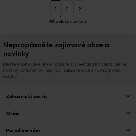
S
O
t
1
2
v
r
á
l
48
položek celkem
n
á
k
d
o
a
Z
v
c
Nepropásněte zajímavé akce a
á
á
í
n
p
novinky
p
í
a
r
t
v
Buďte u toho jako první!
Zadejte svůj e-mail a my vám pošleme
í
k
novinky, užitečné tipy, inspiraci i zajímavé akce dřív, než je uvidí
y
ostatní.
v
ý
p
Zákaznický servis
i
s
u
O nás
Poradíme vám