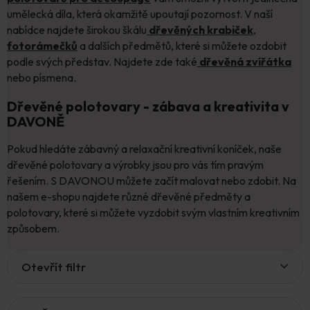
umělecká díla, která okamžitě upoutají pozornost. V naší
nabídce najdete širokou škálu
dřevěných krabiček
,
fotorámečků
a dalších předmětů, které si můžete ozdobit
podle svých představ. Najdete zde také
dřevěná zvířátka
nebo písmena.
Dřevěné polotovary - zábava a kreativita v
DAVONĚ
Pokud hledáte zábavný a relaxační kreativní koníček, naše
dřevěné polotovary a výrobky jsou pro vás tím pravým
řešením. S DAVONOU můžete začít malovat nebo zdobit. Na
našem e-shopu najdete různé dřevěné předměty a
polotovary, které si můžete vyzdobit svým vlastním kreativním
způsobem.
V
Otevřít filtr
ý
p
i