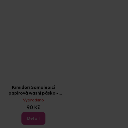
Kimidori Samolepicí
papírová washi páska -
palmy 1 ks
Vyprodáno
90 Kč
Detail