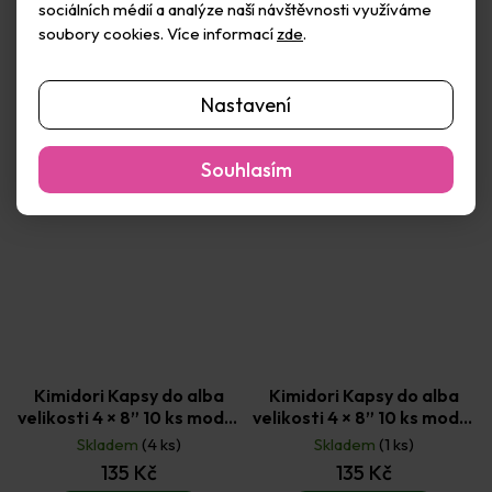
sociálních médií a analýze naší návštěvnosti využíváme
soubory cookies. Více informací
zde
.
Do košíku
Do košíku
Nastavení
Souhlasím
Kimidori Kapsy do alba
Kimidori Kapsy do alba
velikosti 4 × 8” 10 ks model
velikosti 4 × 8” 10 ks model
1
3
Skladem
(4 ks)
Skladem
(1 ks)
135 Kč
135 Kč