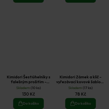
Kimidori Šestiúhelníky s
Kimidori Zámek a klíč -
falešným prošitím -
vyřezávací kovové šablony
vyřezávací kovové šablony
2 ks
Skladem
(10 ks)
Skladem
(17 ks)
7 ks
130 Kč
78 Kč
Do košíku
Do košíku