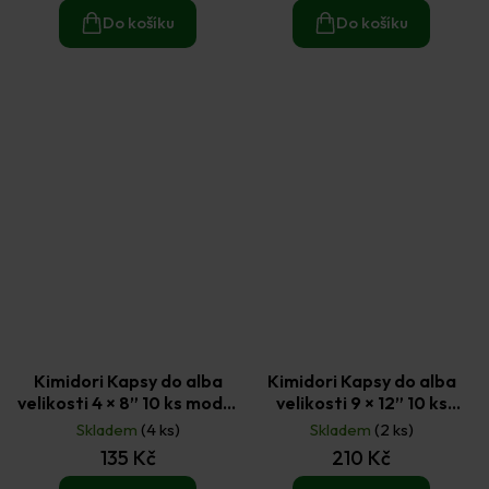
Do košíku
Do košíku
Kimidori Kapsy do alba
Kimidori Kapsy do alba
velikosti 4 × 8” 10 ks model
velikosti 9 × 12” 10 ks
4
model 1
Skladem
(4 ks)
Skladem
(2 ks)
135 Kč
210 Kč