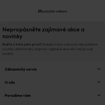
25
položek celkem
O
v
l
Z
á
Nepropásněte zajímavé akce a
á
d
p
novinky
a
a
c
t
í
Buďte u toho jako první!
Zadejte svůj e-mail a my vám pošleme
p
í
novinky, užitečné tipy, inspiraci i zajímavé akce dřív, než je uvidí
r
ostatní.
v
k
y
Zákaznický servis
v
ý
p
O nás
i
s
u
Poradíme vám