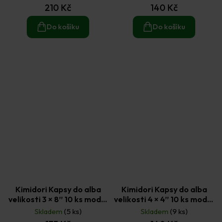
210 Kč
140 Kč
Do košíku
Do košíku
Kimidori Kapsy do alba
Kimidori Kapsy do alba
velikosti 3 × 8” 10 ks model
velikosti 4 × 4” 10 ks model
1
2
Skladem
(5 ks)
Skladem
(9 ks)