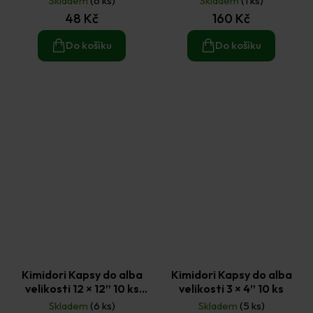
Skladem
(6 ks)
Skladem
(1 ks)
48 Kč
160 Kč
Do košíku
Do košíku
Kimidori Kapsy do alba
Kimidori Kapsy do alba
velikosti 12 × 12” 10 ks
velikosti 3 × 4” 10 ks
model 2
Skladem
(6 ks)
Skladem
(5 ks)