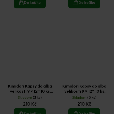
Do košíku
Do košíku
Kimidori Kapsy do alba
Kimidori Kapsy do alba
velikosti 9 × 12” 10 ks
velikosti 9 × 12” 10 ks
model 3
model 6
Skladem
(3 ks)
Skladem
(5 ks)
210 Kč
210 Kč
Do košíku
Do košíku