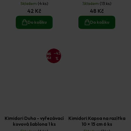
3 ks
Skladem
(4 ks)
Skladem
(13 ks)
42 Kč
48 Kč
Do košíku
Do košíku
–43
85
Kč
%
Kimidori Duha - vyřezávací
Kimidori Kapsa na razítka
kovová šablona 1 ks
10 × 15 cm 6 ks