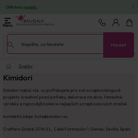
Přejít
Děti bez
mobilu
.
na
obsah
Nákup
košík
Hledat
Domů
Značky
Kimidori
Kimidori nabízí vše, co potřebujete pro své scrapbookingové
projekty: kreativní psací potřeby, dekorace na akce, řemeslné
výrobky a nejnovější kolekce nejlepších scrapbookových značek.
kontaktní údaje: hola@kimidori.es
Crafters Global 2014 S.L., Calle Formación 1, Gelves, Sevilla, Spain