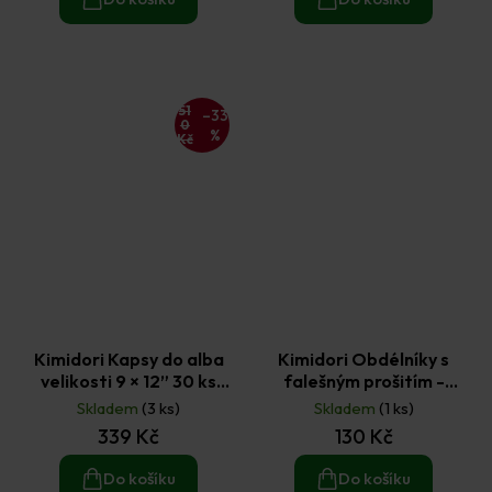
51
–33
0
%
Kč
Kimidori Kapsy do alba
Kimidori Obdélníky s
velikosti 9 × 12” 30 ks
falešným prošitím -
model 9
vyřezávací kovové šablony
Skladem
(3 ks)
Skladem
(1 ks)
5 ks
339 Kč
130 Kč
Do košíku
Do košíku