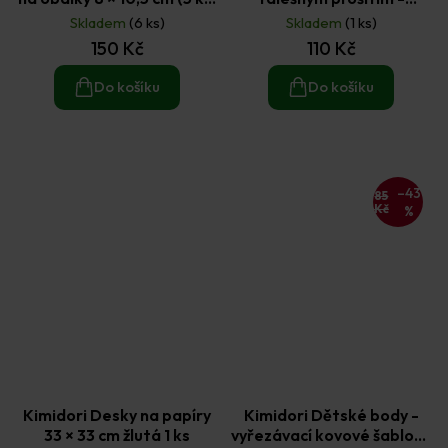
a 16 × 10,5 cm (5 ks)
vyřezávací kovové šablony
Skladem
(6 ks)
Skladem
(1 ks)
5 ks
150 Kč
110 Kč
Do košíku
Do košíku
–43
85
Kč
%
Kimidori Desky na papíry
Kimidori Dětské body -
33 × 33 cm žlutá 1 ks
vyřezávací kovové šablony