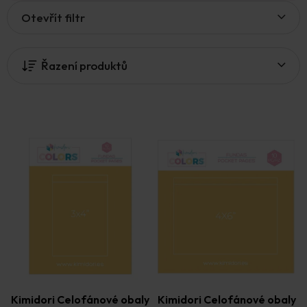
V
Otevřít filtr
ý
p
i
Řazení produktů
s
p
r
o
d
u
k
t
ů
Kimidori Celofánové obaly
Kimidori Celofánové obaly