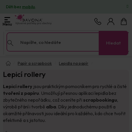
Přejít
Děti bez
mobilu
.
na
obsah
Nákup
košík
Hledat
Domů
Papír a scrapbook
Lepidla na papír
Lepicí rollery
Lepicí rollery
jsou praktickým pomocníkem pro rychlé a čisté
tvoření z papíru
. Umožňují přesnou aplikaci lepidla bez
zbytečného nepořádku, což oceníte při
scrapbookingu
,
výrobě přání i tvorbě
alba
. Díky jednoduchému použití a
okamžité přilnavosti jsou ideální pro každého, kdo chce tvořit
efektivně a s jistotou.