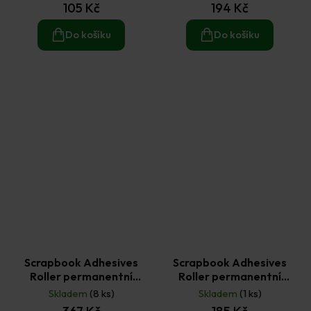
8 mm × 13 m
105 Kč
194 Kč
Do košíku
Do košíku
Scrapbook Adhesives
Scrapbook Adhesives
Roller permanentní
Roller permanentní
lepidlo 8 mm × 15 m +
lepidlo kapky 8 mm × 13 m
Skladem
(8 ks)
Skladem
(1 ks)
náhradní náplň 2 ks