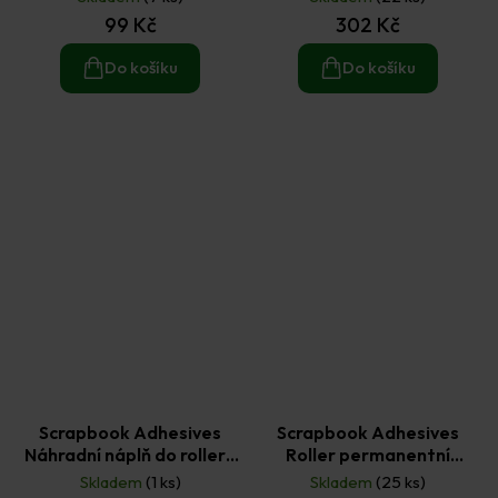
kapky 8 mm × 8 m 2 ks
proužky 8 mm × 45 m
99 Kč
302 Kč
Do košíku
Do košíku
Scrapbook Adhesives
Scrapbook Adhesives
Náhradní náplň do rolleru
Roller permanentní
snímatelné lepidlo kapky
lepidlo 8 mm × 13 m
Skladem
(1 ks)
Skladem
(25 ks)