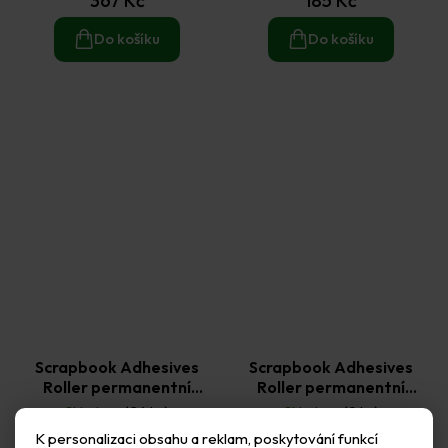
367 Kč
185 Kč
Do košíku
Do košíku
Scrapbook Adhesives
Scrapbook Adhesives
Roller permanentní
Roller permanentní
lepidlo kapky 8 mm × 8 m
lepidlo pergamen 8 mm ×
Skladem
(24 ks)
Skladem
(9 ks)
15 m
88 Kč
173 Kč
K personalizaci obsahu a reklam, poskytování funkcí