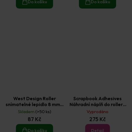
Do košíku
Do košíku
West Design Roller
Scrapbook Adhesives
snímatelné lepidlo 8 mm ×
Náhradní náplň do rolleru
10 m
permanentní lepidlo
Skladem
(>50 ks)
Vyprodáno
kapky 8 mm × 42 m
87 Kč
275 Kč
Do košíku
Detail