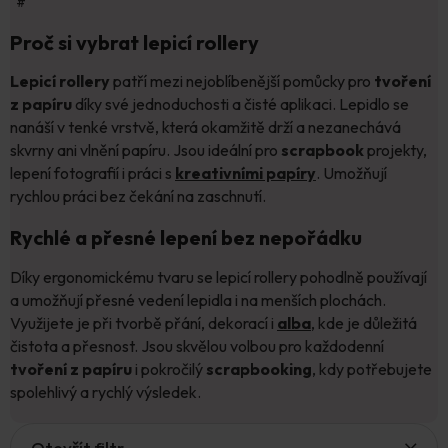
#
Proč si vybrat lepicí rollery
Lepicí rollery
patří mezi nejoblíbenější pomůcky pro
tvoření
z papíru
díky své jednoduchosti a čisté aplikaci. Lepidlo se
nanáší v tenké vrstvě, která okamžitě drží a nezanechává
skvrny ani vlnění papíru. Jsou ideální pro
scrapbook
projekty,
lepení fotografií i práci s
kreativními papíry
. Umožňují
rychlou práci bez čekání na zaschnutí.
Rychlé a přesné lepení bez nepořádku
Díky ergonomickému tvaru se lepicí rollery pohodlně používají
a umožňují přesné vedení lepidla i na menších plochách.
Využijete je při tvorbě přání, dekorací i
alba
, kde je důležitá
čistota a přesnost. Jsou skvělou volbou pro každodenní
tvoření z papíru
i pokročilý
scrapbooking
, kdy potřebujete
spolehlivý a rychlý výsledek.
V
Otevřít filtr