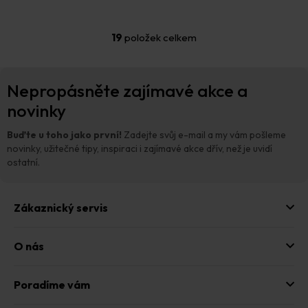
19
položek celkem
O
v
l
Z
á
Nepropásněte zajímavé akce a
á
d
p
novinky
a
a
c
t
í
Buďte u toho jako první!
Zadejte svůj e-mail a my vám pošleme
p
í
novinky, užitečné tipy, inspiraci i zajímavé akce dřív, než je uvidí
r
ostatní.
v
k
y
Zákaznický servis
v
ý
p
O nás
i
s
u
Poradíme vám