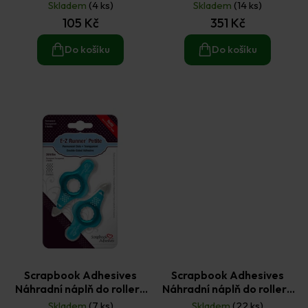
permanentní lepidlo 2 mm
permanentní lepidlo 8 mm
Skladem
(4 ks)
Skladem
(14 ks)
× 12 m
× 42 m
105 Kč
351 Kč
Do košíku
Do košíku
Scrapbook Adhesives
Scrapbook Adhesives
Náhradní náplň do rolleru
Náhradní náplň do rolleru
permanentní lepidlo
permanentní lepidlo
Skladem
(7 ks)
Skladem
(22 ks)