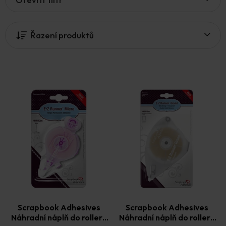
ý
p
i
Řazení produktů
s
p
r
o
d
u
k
t
ů
Scrapbook Adhesives
Scrapbook Adhesives
Náhradní náplň do rolleru
Náhradní náplň do rolleru