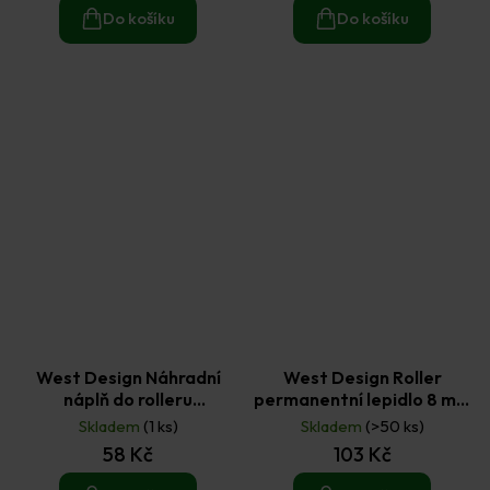
Do košíku
Do košíku
West Design Náhradní
West Design Roller
náplň do rolleru
permanentní lepidlo 8 mm
snímatelné lepidlo 8 mm ×
× 10 m
Skladem
(1 ks)
Skladem
(>50 ks)
10 m
58 Kč
103 Kč