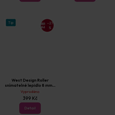
Tip
–27
551
Kč
%
West Design Roller
snímatelné lepidlo 8 mm ×
10 m 5 ks + náhradní náplň
Vyprodáno
2 ks
399 Kč
Detail