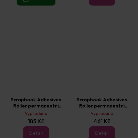
Scrapbook Adhesives
Scrapbook Adhesives
Roller permanentní
Roller permanentní
lepidlo 8 mm × 15 m
lepidlo proužky 8 mm × 45
Vyprodáno
Vyprodáno
m
185 Kč
461 Kč
Detail
Detail