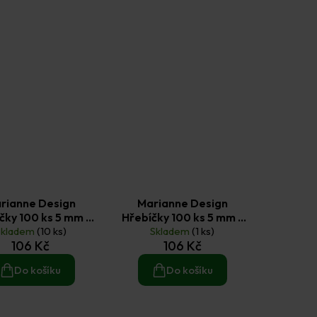
rianne Design
Marianne Design
čky 100 ks 5 mm -
Hřebíčky 100 ks 5 mm -
Skladem
bílé
(10 ks)
Skladem
stříbrné
(1 ks)
106 Kč
106 Kč
Do košíku
Do košíku