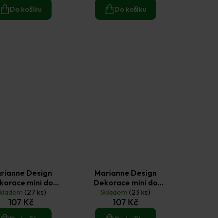
9 ks
Do košíku
Do košíku
rianne Design
Marianne Design
korace mini do
Dekorace mini do
rastidla - Duha
kladem
(27 ks)
chrastidla - Limonáda
Skladem
(23 ks)
107 Kč
107 Kč