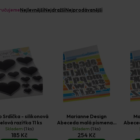
ručujeme
Nejlevnější
Nejdražší
Nejprodávanější
 Srdíčka - silikonová
Marianne Design
Ma
elová razítka 11 ks
Abeceda malá písmena -
Abeced
Skladem
(1 ks)
vyřezávací kovové
Skladem
(1 ks)
vyř
185 Kč
254 Kč
šablony Craftables 29 ks
šablon