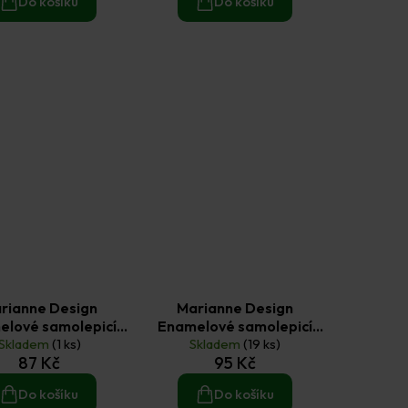
Do košíku
Do košíku
rianne Design
Marianne Design
elové samolepicí
Enamelové samolepicí
y 156 ks červené
Skladem
(1 ks)
tečky 156 ks oranžové
Skladem
(19 ks)
87 Kč
95 Kč
Do košíku
Do košíku