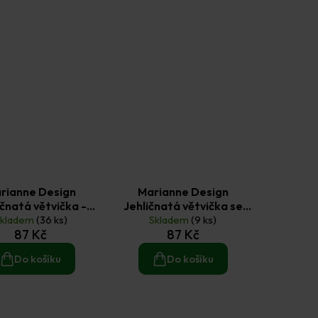
rianne Design
Marianne Design
ičnatá větvička -
Jehličnatá větvička se
nové gelové razítko
Skladem
(36 ks)
šiškou - silikonové gelové
Skladem
(9 ks)
87 Kč
87 Kč
1 ks
razítko 1 ks
Do košíku
Do košíku