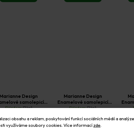
Marianne Design
Marianne Design
Ma
amelové samolepicí
Enamelové samolepicí
Enam
ečky 156 ks růžové
Skladem
(1 ks)
tečky 156 ks třpytivé
Skladem
(1 ks)
teč
87 Kč
87 Kč
světle modré
izaci obsahu a reklam, poskytování funkcí sociálních médií a analýze
Do košíku
Do košíku
sti využíváme soubory cookies. Více informací
zde
.