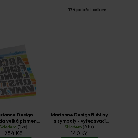
174
položek celkem
rianne Design
Marianne Design Bubliny
a velká písmena -
a symboly - vyřezávací
ezávací kovové
Skladem
(1 ks)
kovové šablony 2 ks a
Skladem
(8 ks)
254 Kč
140 Kč
y Craftables 26 ks
silikonová gelová razítka