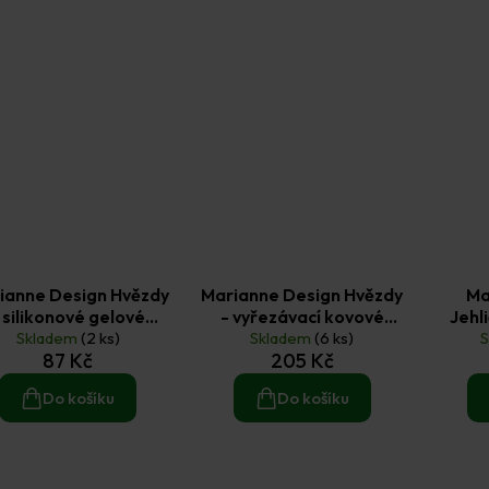
ianne Design Hvězdy
Marianne Design Hvězdy
Ma
 silikonové gelové
- vyřezávací kovové
Jehl
Skladem
razítko 2 ks
(2 ks)
šablony Craftables 4 ks
Skladem
(6 ks)
siliko
87 Kč
205 Kč
Do košíku
Do košíku