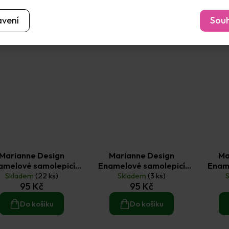
avení
Souh
Marianne Design
Marianne Design
Ma
amelové samolepicí
Enamelové samolepicí
Enam
ky 198 ks jarní zelené
Skladem
(22 ks)
tečky 198 ks mix barev
Skladem
(3 ks)
95 Kč
95 Kč
Do košíku
Do košíku