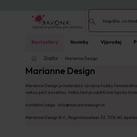
Přejít
na
obsah
Bestsellery
Novinky
Výprodej
P
Domů
Značky
Marianne Design
Marianne Design
Marianne Design je holandský výrobce hobby řemeslného ve
velkou péčí a kvalitou. Velká část produktů má typicky h
kontaktní údaje: info@mariannedesign.nl
Marianne Design B.V.
,
Regentesselaan 32, 7316 AG Apeldo