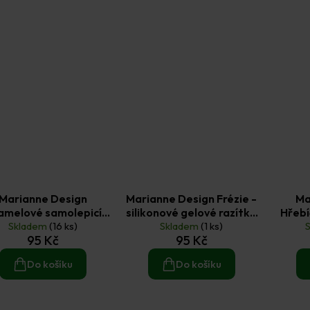
Marianne Design
Marianne Design Frézie -
Ma
amelové samolepicí
silikonové gelové razítko
Hřebí
ečky 198 ks světle
Skladem
(16 ks)
Skladem
1 ks
(1 ks)
95 Kč
95 Kč
růžové
Do košíku
Do košíku