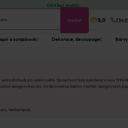
Děti bez
mobilu
.
5,0
Hledat
734 5
apír a scrapbook
Dekorace, decoupage
Barvy
lkoobchodu po celém světě. Společnost byla založena v roce 1994 Maria
olandské designové prvky. Vyrábí kolekce šablon, razítek, designových 
orn,
Netherlands