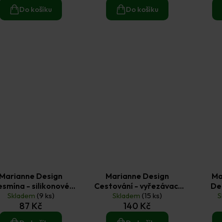
Do košíku
Do košíku
Marianne Design
Marianne Design
Ma
smína - silikonové
Cestování - vyřezávací
De
gelové razítko 1 ks
Skladem
(9 ks)
kovové šablony
Skladem
(15 ks)
ch
S
87 Kč
140 Kč
Craftables 4 ks