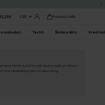
CZK
92 296
Prázdný košík
Nákupní
košík
 a malování
Textil
Škola a děti
Kreativní
nne Perlot a již léta vyvíjí všechny naše produkty s
papírů pro cardmaking nebo scrapbooking.