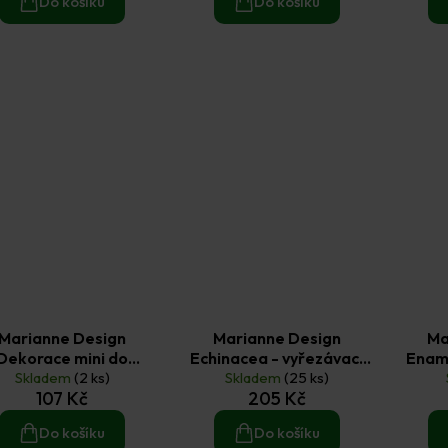
Do košíku
Do košíku
Marianne Design
Marianne Design
Ma
Dekorace mini do
Echinacea - vyřezávací
Enam
rastidla - Romance
Skladem
(2 ks)
kovové šablony
Skladem
(25 ks)
tečk
107 Kč
205 Kč
Creatables 10 ks
Do košíku
Do košíku