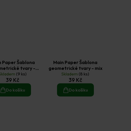
n Paper Šablona
Main Paper Šablona
etrické tvary -
geometrické tvary - mix
Skladem
kruhy
(9 ks)
Skladem
(8 ks)
39 Kč
39 Kč
Do košíku
Do košíku