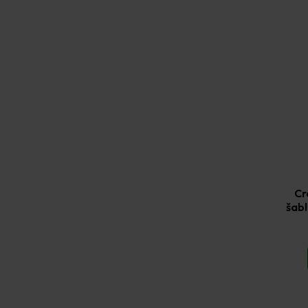
Cr
šabl