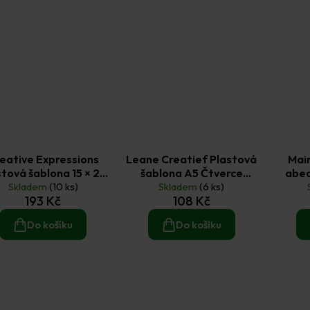
eative Expressions
Leane Creatief Plastová
Mai
stová šablona 15 × 20
šablona A5 Čtverce
abec
cm Květiny 2 ks
Skladem
(10 ks)
Skladem
variace
(6 ks)
193 Kč
108 Kč
Do košíku
Do košíku