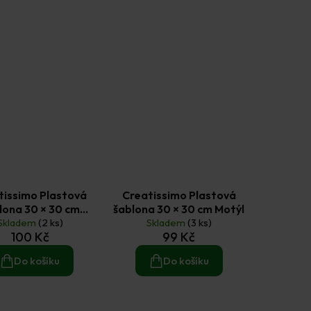
tissimo Plastová
Creatissimo Plastová
lona 30 × 30 cm
šablona 30 × 30 cm Motýl
andala velká
Skladem
(2 ks)
Skladem
(3 ks)
100 Kč
99 Kč
Do košíku
Do košíku