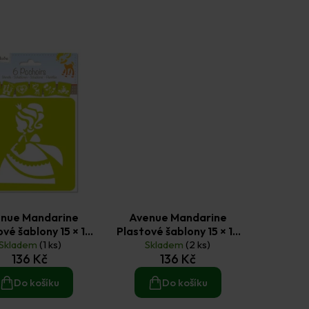
nue Mandarine
Avenue Mandarine
vé šablony 15 × 15
Plastové šablony 15 × 15
incezna a pohádka
Skladem
(1 ks)
cm Vánoce 6 ks
Skladem
(2 ks)
136 Kč
136 Kč
6 ks
Do košíku
Do košíku