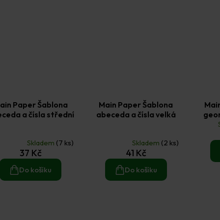
ain Paper Šablona
Main Paper Šablona
Mai
ceda a čísla střední
abeceda a čísla velká
geom
měrné
Průměrné
nocení
hodnocení
Skladem
(7 ks)
Skladem
(2 ks)
duktu
produktu
37 Kč
41 Kč
je
3,0
Do košíku
Do košíku
z
5
zdiček.
hvězdiček.