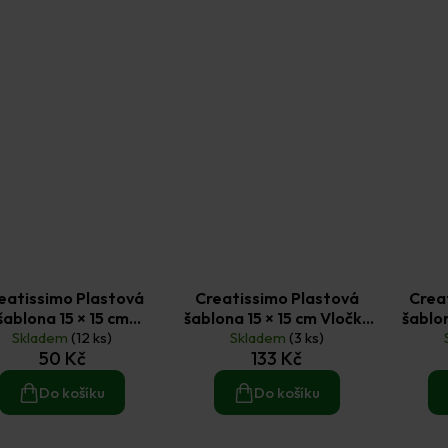
eatissimo Plastová
Creatissimo Plastová
Crea
šablona 15 × 15 cm
šablona 15 × 15 cm Vločky
šablon
Skladem
Mandala
(12 ks)
Skladem
9 ks
(3 ks)
50 Kč
133 Kč
Do košíku
Do košíku