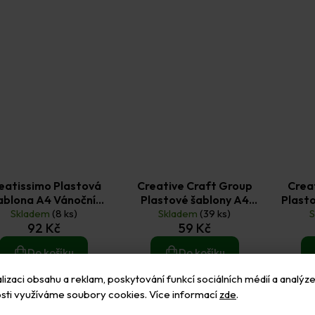
eatissimo Plastová
Creative Craft Group
Crea
ablona A4 Vánoční
Plastové šablony A4
Plasto
Skladem
bordury 2 ks
(8 ks)
Skladem
Květiny 4 ks
(39 ks)
92 Kč
59 Kč
Do košíku
Do košíku
izaci obsahu a reklam, poskytování funkcí sociálních médií a analýze
sti využíváme soubory cookies. Více informací
zde
.