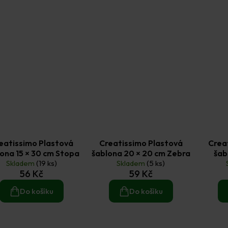
eatissimo Plastová
Creatissimo Plastová
Crea
ona 15 × 30 cm Stopa
šablona 20 × 20 cm Zebra
šab
Skladem
(19 ks)
Skladem
(5 ks)
M
56 Kč
59 Kč
Do košíku
Do košíku