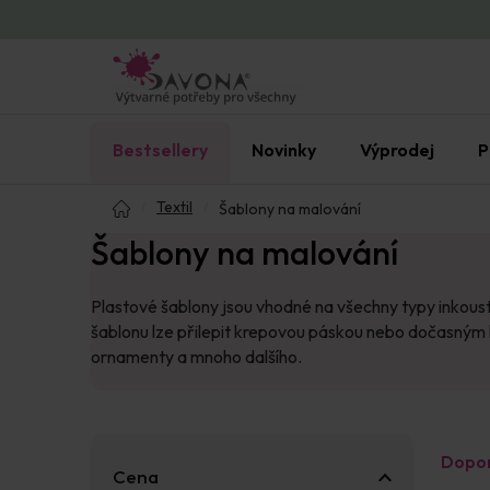
Přejít
na
obsah
Bestsellery
Novinky
Výprodej
P
Domů
Textil
Šablony na malování
Šablony na malování
Plastové šablony jsou vhodné na všechny typy inkoustů,
šablonu lze přilepit krepovou páskou nebo dočasným le
ornamenty a mnoho dalšího.
P
Ř
Dopo
o
a
Cena