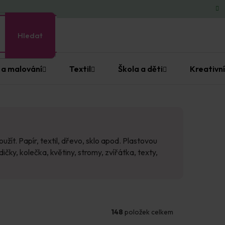
Hledat
 a malování
Textil
Škola a děti
Kreativní
žít. Papír, textil, dřevo, sklo apod. Plastovou
ky, kolečka, květiny, stromy, zvířátka, texty,
148
položek celkem