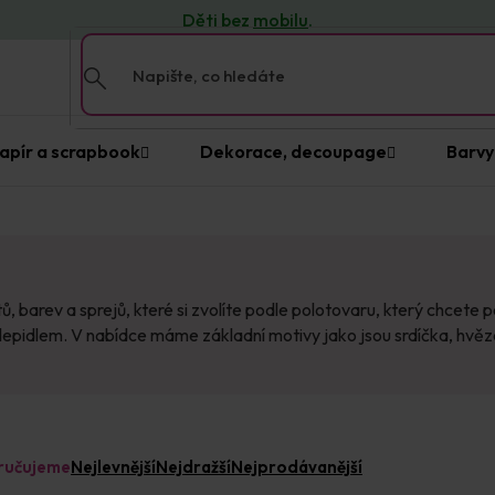
Děti bez
mobilu
.
apír a scrapbook
Dekorace, decoupage
Barvy
 barev a sprejů, které si zvolíte podle polotovaru, který chcete pou
pidlem. V nabídce máme základní motivy jako jsou srdíčka, hvězdič
ručujeme
Nejlevnější
Nejdražší
Nejprodávanější