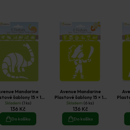
Avenue Mandarine
Avenue Mandarine
Ave
stové šablony 15 × 15
Plastové šablony 15 × 15
Plasto
cm Dinosauři 6 ks
Skladem
(1 ks)
cm Pirát 6 ks
Skladem
(6 ks)
cm Pr
136 Kč
136 Kč
Do košíku
Do košíku