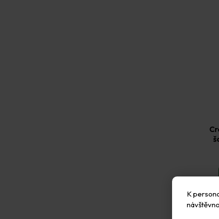
Cr
š
K personal
návštěvno