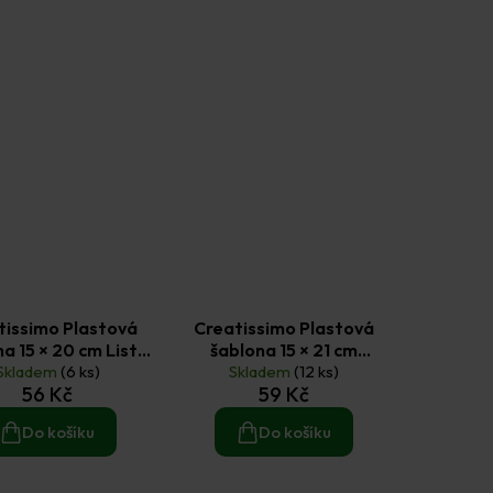
tissimo Plastová
Creatissimo Plastová
a 15 × 20 cm Listy
šablona 15 × 21 cm
Skladem
na pozadí
(6 ks)
Květinový ornament
Skladem
(12 ks)
56 Kč
59 Kč
Do košíku
Do košíku