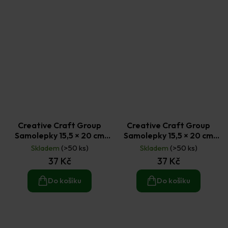
Creative Craft Group
Creative Craft Group
Samolepky 15,5 × 20 cm
Samolepky 15,5 × 20 cm
Pejci a kočky
Prasátko Peppa
Skladem
(>50 ks)
Skladem
(>50 ks)
37 Kč
37 Kč
Do košíku
Do košíku