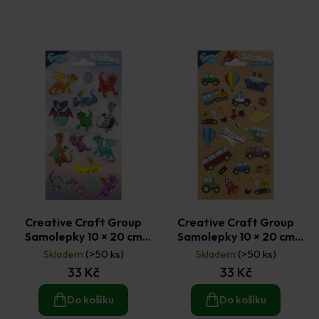
r
o
d
u
k
t
ů
Creative Craft Group
Creative Craft Group
Samolepky 10 × 20 cm
Samolepky 10 × 20 cm
Dinosauři č. 1
Dopravní prostředky
Skladem
(>50 ks)
Skladem
(>50 ks)
33 Kč
33 Kč
Do košíku
Do košíku