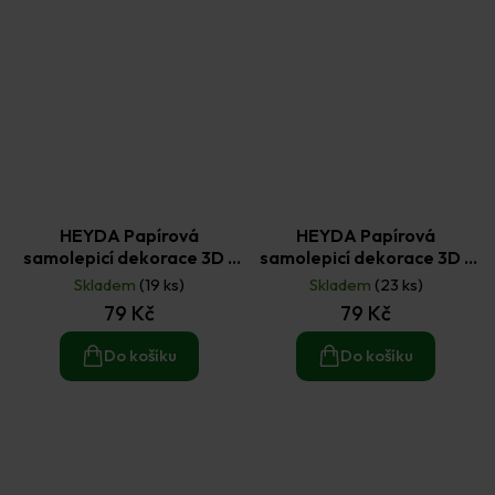
HEYDA Papírová
HEYDA Papírová
samolepicí dekorace 3D -
samolepicí dekorace 3D -
holčička 7 ks
holka 9 ks
Skladem
(19 ks)
Skladem
(23 ks)
79 Kč
79 Kč
Do košíku
Do košíku