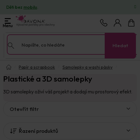
Přejít
Děti bez
mobilu
.
na
obsah
Nákup
košík
Hledat
Domů
Papír a scrapbook
Samolepky a washi pásky
Plastické a 3D samolepky
3D samolepky oživí váš projekt a dodají mu prostorový efekt.
V
Otevřít filtr
ý
p
i
Řazení produktů
s
p