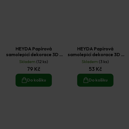
HEYDA Papírová
HEYDA Papírová
samolepicí dekorace 3D -
samolepicí dekorace 3D -
oslava kluk 12 ks
podzimní listí 10 ks
Skladem
(12 ks)
Skladem
(3 ks)
79 Kč
53 Kč
Do košíku
Do košíku