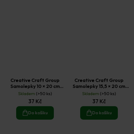
Creative Craft Group
Creative Craft Group
Samolepky 10 × 20 cm
Samolepky 15,5 × 20 cm
Woezel & Pip
Auta
Skladem
(>50 ks)
Skladem
(>50 ks)
37 Kč
37 Kč
Do košíku
Do košíku