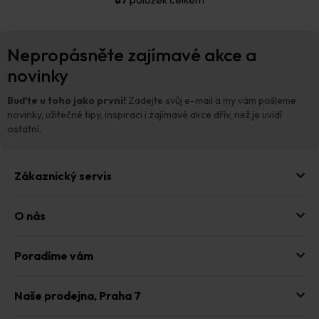
n
á
k
d
o
a
Z
v
c
Nepropásněte zajímavé akce a
á
á
í
n
p
novinky
p
í
a
r
t
v
Buďte u toho jako první!
Zadejte svůj e-mail a my vám pošleme
í
k
novinky, užitečné tipy, inspiraci i zajímavé akce dřív, než je uvidí
y
ostatní.
v
ý
p
Zákaznický servis
i
s
u
O nás
Poradíme vám
Naše prodejna,
Praha 7