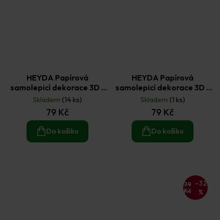
HEYDA Papírová
HEYDA Papírová
samolepicí dekorace 3D -
samolepicí dekorace 3D -
psi 7 ks
turistika 6 ks
Skladem
(14 ks)
Skladem
(1 ks)
79 Kč
79 Kč
Do košíku
Do košíku
–32
79
Kč
%