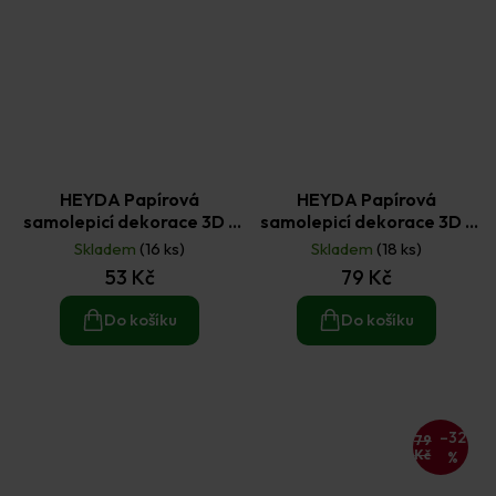
HEYDA Papírová
HEYDA Papírová
samolepicí dekorace 3D -
samolepicí dekorace 3D -
nevěsta 9 ks
oslava holka 12 ks
Skladem
(16 ks)
Skladem
(18 ks)
53 Kč
79 Kč
Do košíku
Do košíku
–32
79
Kč
%