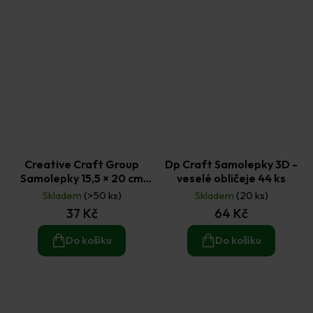
Creative Craft Group
Dp Craft Samolepky 3D -
Samolepky 15,5 × 20 cm
veselé obličeje 44 ks
Tlapková patrola
Skladem
(>50 ks)
Skladem
(20 ks)
37 Kč
64 Kč
Do košíku
Do košíku