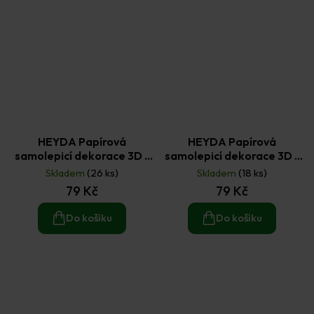
HEYDA Papírová
HEYDA Papírová
samolepicí dekorace 3D -
samolepicí dekorace 3D -
hospodářská zvířata 9 ks
chlapeček 7 ks
Skladem
(26 ks)
Skladem
(18 ks)
79 Kč
79 Kč
Do košíku
Do košíku