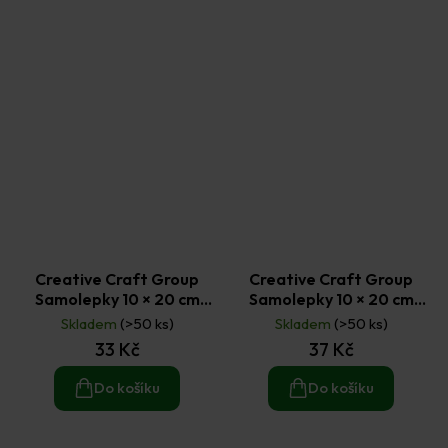
Creative Craft Group
Creative Craft Group
Samolepky 10 × 20 cm
Samolepky 10 × 20 cm
Pejsci č. 2
Tlapková patrola č. 2
Skladem
(>50 ks)
Skladem
(>50 ks)
33 Kč
37 Kč
Do košíku
Do košíku