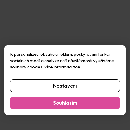
K personalizaci obsahu a reklam, poskytování funkcí
sociálních médií a analýze naší návštěvnosti využíváme
HEYDA Papírová
HEYDA Papírová
soubory cookies. Více informací
zde
.
samolepicí dekorace 3D -
samolepicí dekorace 3D -
dinosauři 10 ks
dinosauři 8 ks
Skladem
(11 ks)
Skladem
(5 ks)
80 Kč
80 Kč
Nastavení
Do košíku
Do košíku
Souhlasím