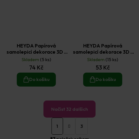
HEYDA Papírová
HEYDA Papírová
samolepicí dekorace 3D -
samolepicí dekorace 3D -
větvičky 6 ks
ženich 8 ks
Skladem
(5 ks)
Skladem
(15 ks)
74 Kč
53 Kč
Do košíku
Do košíku
Načíst 32 dalších
S
O
t
1
3
v
r
á
l
87
položek celkem