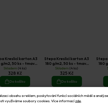
pa Kreslicí karton A3
Stepa Kreslicí karton A3
Stepa 
 g/m2, 50 ks - tmavě
180 g/m2, 50 ks - tmavě
180 g
Skladem
modrý
(4 ks)
Skladem
zelený
(4 ks)
328 Kč
325 Kč
Do košíku
Do košíku
izaci obsahu a reklam, poskytování funkcí sociálních médií a analýze
sti využíváme soubory cookies. Více informací
zde
.