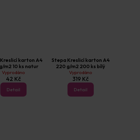
Kreslicí karton A4
Stepa Kreslicí karton A4
g/m2 10 ks natur
220 g/m2 200 ks bílý
Vyprodáno
Vyprodáno
42 Kč
319 Kč
Detail
Detail