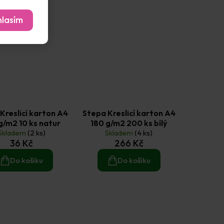
lasím
Kreslicí karton A4
Stepa Kreslicí karton A4
g/m2 10 ks natur
180 g/m2 200 ks bílý
Skladem
(2 ks)
Skladem
(4 ks)
36 Kč
266 Kč
Do košíku
Do košíku