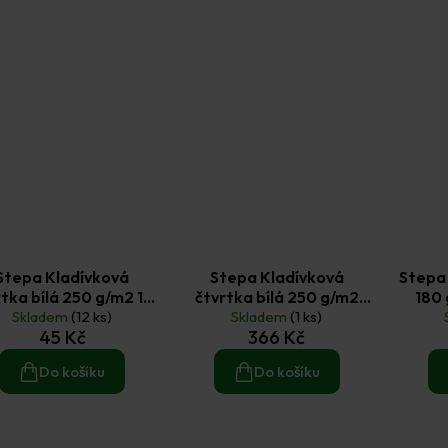
Stepa Kladívková
Stepa Kladívková
Stepa 
rtka bílá 250 g/m2 10
čtvrtka bílá 250 g/m2
180 
Skladem
ks A4
(12 ks)
Skladem
200 ks A4
(1 ks)
45 Kč
366 Kč
Do košíku
Do košíku