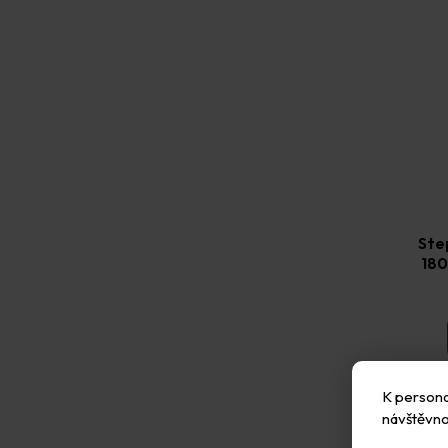
Ste
180
K personal
návštěvno