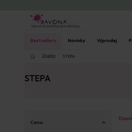
Přejít
na
obsah
Bestsellery
Novinky
Výprodej
P
Domů
Značky
STEPA
STEPA
P
Ř
Dopo
o
a
Cena
s
z
V