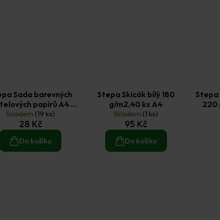
epa Sada barevných
Stepa Skicák bílý 180
Stepa 
telových papírů A4 8
g/m2,40 ks A4
220 
Skladem
ks
(19 ks)
Skladem
(1 ks)
28 Kč
95 Kč
Do košíku
Do košíku