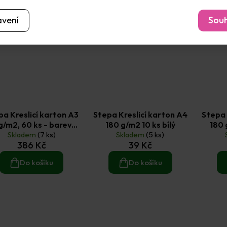
avení
Souh
pa Kreslicí karton A3
Stepa Kreslicí karton A4
Stepa 
g/m2, 60 ks - barevný
180 g/m2 10 ks bílý
180 
Skladem
mix
(7 ks)
Skladem
(5 ks)
386 Kč
39 Kč
Do košíku
Do košíku