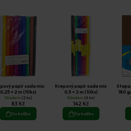
pový papír sada mix
Krepový papír sada mix
Stapa 
0,25 × 2 m (10ks)
0,5 × 2 m (10ks)
180 g
Skladem
(2 ks)
Skladem
(6 ks)
83 Kč
142 Kč
Do košíku
Do košíku