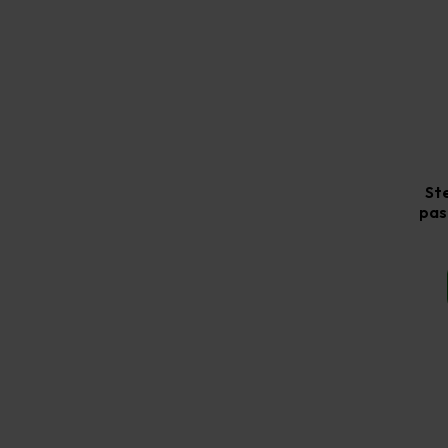
St
pas