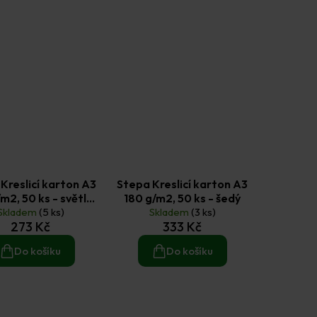
Kreslicí karton A3
Stepa Kreslicí karton A3
m2, 50 ks - světle
180 g/m2, 50 ks - šedý
Skladem
zelený
(5 ks)
Skladem
(3 ks)
273 Kč
333 Kč
Do košíku
Do košíku