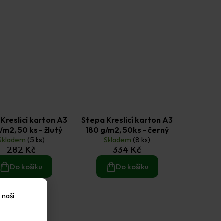
Kreslicí karton A3
Stepa Kreslicí karton A3
/m2, 50 ks - žlutý
180 g/m2, 50ks - černý
Skladem
(5 ks)
Skladem
(8 ks)
282 Kč
334 Kč
Do košíku
Do košíku
 naší