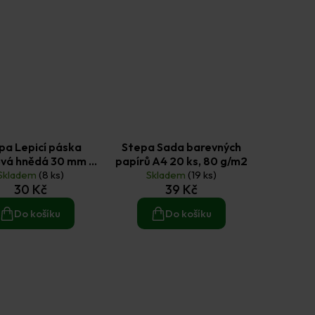
pa Lepicí páska
Stepa Sada barevných
ová hnědá 30 mm ×
papírů A4 20 ks, 80 g/m2
Skladem
25 m
(8 ks)
Skladem
(19 ks)
30 Kč
39 Kč
Do košíku
Do košíku