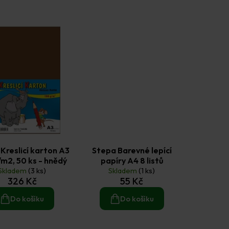
Kreslicí karton A3
Stepa Barevné lepící
/m2, 50 ks - hnědý
papíry A4 8 listů
Skladem
(3 ks)
Skladem
(1 ks)
326 Kč
55 Kč
Do košíku
Do košíku