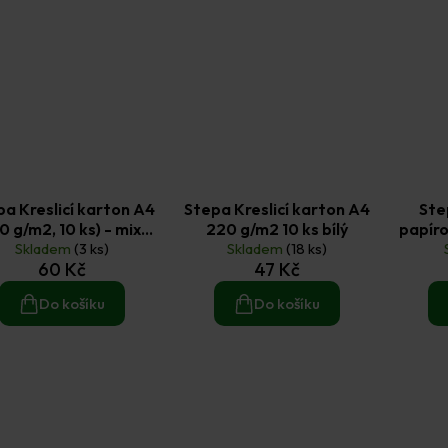
pa Kreslicí karton A4
Stepa Kreslicí karton A4
Ste
0 g/m2, 10 ks) - mix
220 g/m2 10 ks bílý
papír
Skladem
barev
(3 ks)
Skladem
(18 ks)
60 Kč
47 Kč
Do košíku
Do košíku