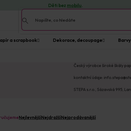
Děti bez
mobilu
.
apír a scrapbook
Dekorace, decoupage
Barvy
Český výrobce široké škály pap
kontaktní údaje: info.stepa@st
STEPA s.r.o., Sázavská 995, Lan
ručujeme
Nejlevnější
Nejdražší
Nejprodávanější