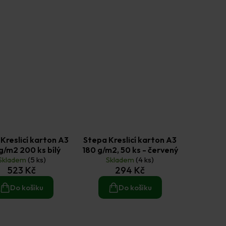
Kreslicí karton A3
Stepa Kreslicí karton A3
g/m2 200 ks bílý
180 g/m2, 50 ks - červený
Skladem
(5 ks)
Skladem
(4 ks)
523 Kč
294 Kč
Do košíku
Do košíku