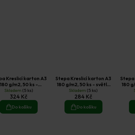
pa Kreslicí karton A3
Stepa Kreslicí karton A3
Stepa 
180 g/m2, 50 ks -
180 g/m2, 50 ks - světle
180 g/
Skladem
krémový
(5 ks)
Skladem
modrý
(5 ks)
324 Kč
284 Kč
Do košíku
Do košíku