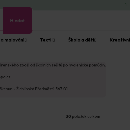
Hledat
 a malování
Textil
Škola a děti
Kreativní
írenského zboží od školních sešitů po hygienické pomůcky.
epa.cz
škroun - Žichlínské Předměstí, 563 01
30
položek celkem