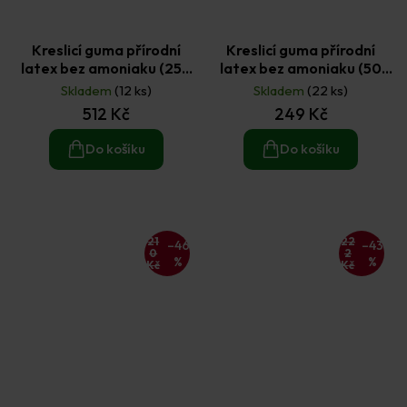
Kreslicí guma přírodní
Kreslicí guma přírodní
latex bez amoniaku (250
latex bez amoniaku (50
ml)
ml)
Skladem
(12 ks)
Skladem
(22 ks)
512 Kč
249 Kč
Do košíku
Do košíku
21
22
–46
–43
0
2
%
%
Kč
Kč