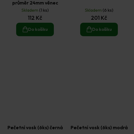
průměr 24mm věnec
Skladem
(1 ks)
Skladem
(6 ks)
112 Kč
201 Kč
Do košíku
Do košíku
Pečetní vosk (6ks) černá
Pečetní vosk (6ks) modrá