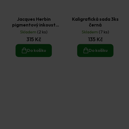
Jacques Herbin
Kaligrafická sada 3ks
pigmentový inkoust
černá
metalický (50ml) stříbrná
Skladem
(2 ks)
Skladem
(7 ks)
315 Kč
135 Kč
Do košíku
Do košíku