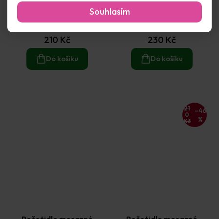
Pečetidlo mosazné
Pečetidlo mosazné
Souhlasím
průměr 24mm prstýnky
průměr 24mm růže
Skladem
(7 ks)
Skladem
(1 ks)
210 Kč
230 Kč
Do košíku
Do košíku
21
–46
0
%
Kč
Pečetidlo mosazné
Pečetidlo mosazné