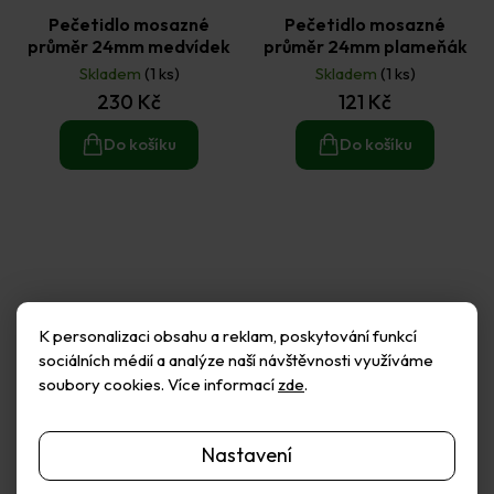
Pečetidlo mosazné
Pečetidlo mosazné
průměr 24mm medvídek
průměr 24mm plameňák
Skladem
(1 ks)
Skladem
(1 ks)
230 Kč
121 Kč
Do košíku
Do košíku
K personalizaci obsahu a reklam, poskytování funkcí
sociálních médií a analýze naší návštěvnosti využíváme
soubory cookies. Více informací
zde
.
Nastavení