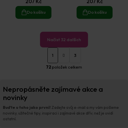
207 Kč
207 Kč
Do košíku
Do košíku
Načíst 32 dalších
S
O
t
1
3
v
r
á
l
72
položek celkem
n
á
k
d
o
a
Z
v
c
Nepropásněte zajímavé akce a
á
á
í
n
p
novinky
p
í
a
r
t
v
Buďte u toho jako první!
Zadejte svůj e-mail a my vám pošleme
í
k
novinky, užitečné tipy, inspiraci i zajímavé akce dřív, než je uvidí
y
ostatní.
v