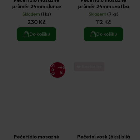
průměr 24mm slunce
průměr 24mm svatba
Skladem
(1 ks)
Skladem
(7 ks)
230 Kč
112 Kč
Do košíku
Do košíku
21
❤️ Bestseller
–46
0
%
Kč
Pečetidlo mosazné
Pečetní vosk (6ks) bílá