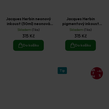
Jacques Herbin neonový
Jacques Herbin
inkoust (50ml) neonová
pigmentový inkoust
žlutá
(50ml) bílá
Skladem
(1 ks)
Skladem
(1 ks)
315 Kč
315 Kč
Do košíku
Do košíku
25
Tip
–47
7
%
Kč