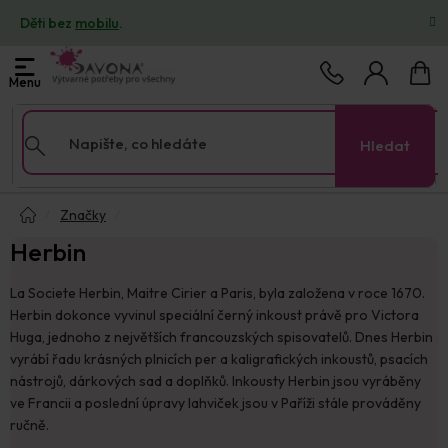
Přejít
Děti bez
mobilu
.
na
obsah
Nákup
košík
Hledat
Domů
Značky
Herbin
La Societe Herbin, Maitre Cirier a Paris, byla založena v roce 1670.
Herbin dokonce vyvinul speciální černý inkoust právě pro Victora
Huga, jednoho z největších francouzských spisovatelů. Dnes Herbin
vyrábí řadu krásných plnicích per a kaligrafických inkoustů, psacích
nástrojů, dárkových sad a doplňků. Inkousty Herbin jsou vyráběny
ve Francii a poslední úpravy lahviček jsou v Paříži stále prováděny
ručně.