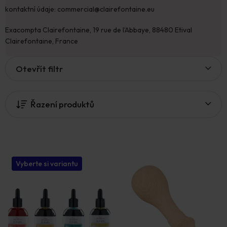
kontaktní údaje: commercial@clairefontaine.eu
Exacompta Clairefontaine, 19 rue de l’Abbaye, 88480 Etival
Clairefontaine, France
V
Otevřít filtr
ý
p
i
Řazení produktů
s
p
r
o
d
u
Vyberte si variantu
k
t
ů