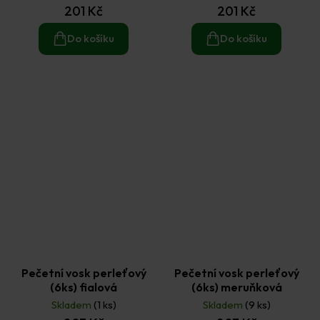
201 Kč
201 Kč
Do košíku
Do košíku
Pečetní vosk perleťový
Pečetní vosk perleťový
(6ks) fialová
(6ks) meruňková
Skladem
(1 ks)
Skladem
(9 ks)