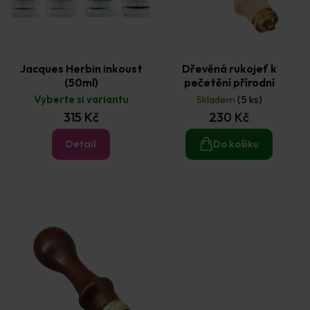
Jacques Herbin inkoust
Dřevěná rukojeť k
(50ml)
pečetění přírodní
Vyberte si variantu
Skladem
(5 ks)
315 Kč
230 Kč
Detail
Do košíku