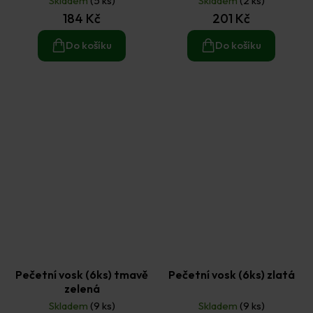
Skladem
(5 ks)
Skladem
(2 ks)
184 Kč
201 Kč
Do košíku
Do košíku
Pečetní vosk (6ks) tmavě
Pečetní vosk (6ks) zlatá
zelená
Skladem
(9 ks)
Skladem
(9 ks)