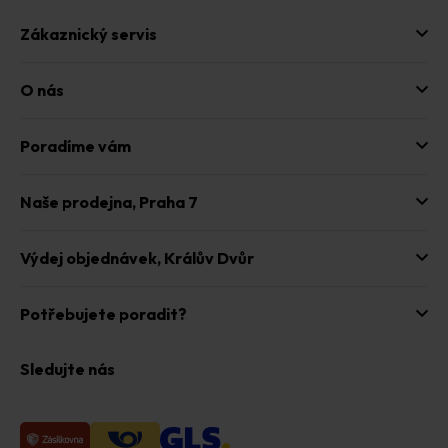
ý
p
Zákaznický servis
i
s
u
O nás
Poradíme vám
Naše prodejna,
Praha 7
Výdej objednávek,
Králův Dvůr
Potřebujete poradit?
Sledujte nás