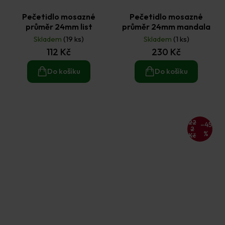
Pečetidlo mosazné
Pečetidlo mosazné
průměr 24mm list
průměr 24mm mandala
Skladem
(19 ks)
Skladem
(1 ks)
112 Kč
230 Kč
Do košíku
Do košíku
22
–45
2
%
Kč