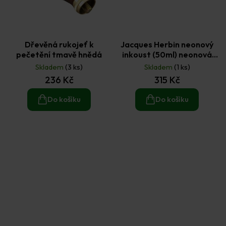
Dřevěná rukojeť k
Jacques Herbin neonový
pečetění tmavě hnědá
inkoust (50ml) neonová
oranžová
Skladem
(3 ks)
Skladem
(1 ks)
236 Kč
315 Kč
Do košíku
Do košíku