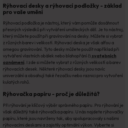
Rýhovací desky a rýhovací podložky - základ
pro vaše umění
Rýhovací podložka je nástroj, který vám pomůže dosáhnout
přesných výsledků při vytváření uměleckých děl. Je to nástroj,
který můžete použít při gravírování na desky. Můžete si vybrat
z různých barev i velikostí. Rýhovací deska je však alfou a
omegou gravírování. Tyto desky můžete použít například při
vytváření vlastních obálek nebo blahopřání či
svatebních
oznámení
. I zde si můžete vybrat z různých velikostí a barev
rýhovacích desek. Některé rýhovací desky jsou navíc
univerzální a obsahují také řezačku nebo raznici pro vytvoření
kulatých rohů.
Rýhovačka papíru - proč je důležitá?
Při rýhování je klíčový výběr správného papíru. Pro rýhování je
však důležitý také rýhovačka papíru. U nás najdete rýhovačky
papíru, které jsou navrženy tak, aby spolupracovaly s našimi
rýhovacími deskami a zajistily optimální výkon. Vyberte si