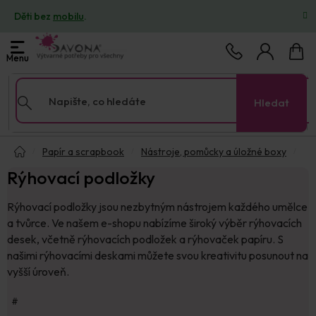
Přejít
Děti bez
mobilu
.
na
obsah
Nákup
košík
Hledat
Domů
Papír a scrapbook
Nástroje, pomůcky a úložné boxy
Rýhovací podložky
Rýhovací podložky jsou nezbytným nástrojem každého umělce
a tvůrce. Ve našem e-shopu nabízíme široký výběr rýhovacích
desek, včetně rýhovacích podložek a rýhovaček papíru. S
našimi rýhovacími deskami můžete svou kreativitu posunout na
vyšší úroveň.
#