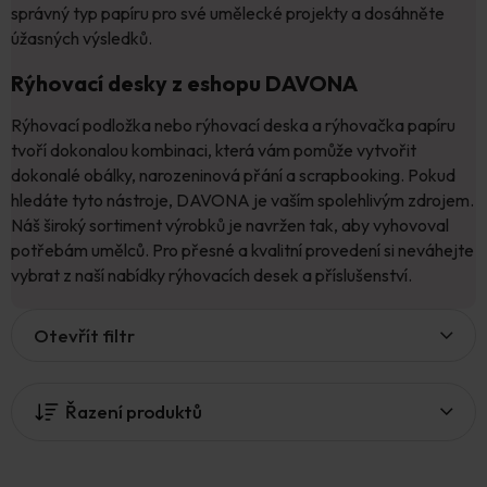
správný typ papíru pro své umělecké projekty a dosáhněte
úžasných výsledků.
Rýhovací desky z eshopu DAVONA
Rýhovací podložka nebo rýhovací deska a rýhovačka papíru
tvoří dokonalou kombinaci, která vám pomůže vytvořit
dokonalé obálky, narozeninová přání a scrapbooking. Pokud
hledáte tyto nástroje, DAVONA je vaším spolehlivým zdrojem.
Náš široký sortiment výrobků je navržen tak, aby vyhovoval
potřebám umělců. Pro přesné a kvalitní provedení si neváhejte
vybrat z naší nabídky rýhovacích desek a příslušenství.
V
Otevřít filtr
ý
p
i
Řazení produktů
s
p
r
o