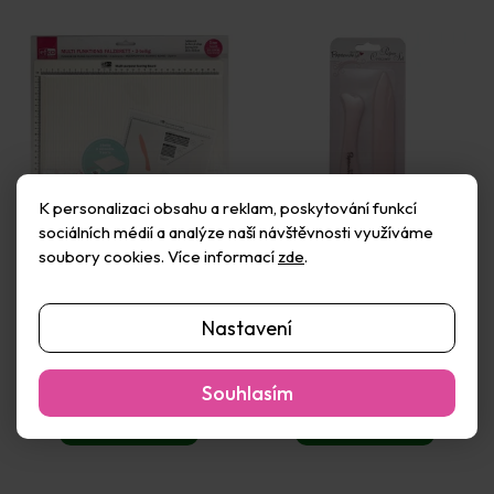
d
u
k
t
ů
K personalizaci obsahu a reklam, poskytování funkcí
sociálních médií a analýze naší návštěvnosti využíváme
soubory cookies. Více informací
zde
.
Efco Rýhovací víceúčelová
West design Pomůcky na
deska v centimetrech 30,5
ohýbání papírů 2 ks
Nastavení
× 30,5 cm
Skladem
(6 ks)
Skladem
(>50 ks)
870 Kč
60 Kč
Souhlasím
Do košíku
Do košíku