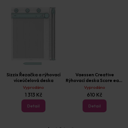
Sizzix Řezačka a rýhovací
Vaessen Creative
víceúčelová deska
Rýhovací deska Score easy
v centimetrech 30,5 × 30,5
Vyprodáno
Vyprodáno
cm
1 313 Kč
610 Kč
Detail
Detail