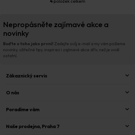
4
položek celkem
O
v
l
Z
á
Nepropásněte zajímavé akce a
á
d
p
novinky
a
a
c
t
í
Buďte u toho jako první!
Zadejte svůj e-mail a my vám pošleme
p
í
novinky, užitečné tipy, inspiraci i zajímavé akce dřív, než je uvidí
r
ostatní.
v
k
y
Zákaznický servis
v
ý
p
O nás
i
s
u
Poradíme vám
Naše prodejna,
Praha 7