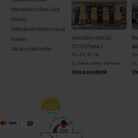
Návod pro tvoření s Big
Shotem
Odlévání do forem krok za
Jana Zajíce 484/22,
Po
krokem
170 00 Praha 7
26
Jak se vyrábí mýdlo
Po–Pá, 10–18
Po
So, Ne a svátky zavřeno.
So
Více o prodejně
Ví