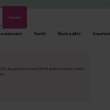
Hledat
 a malování
Textil
Škola a děti
Kreativní
 ale její historie sahá 30 let zpátky. Kolekce značky
ím.