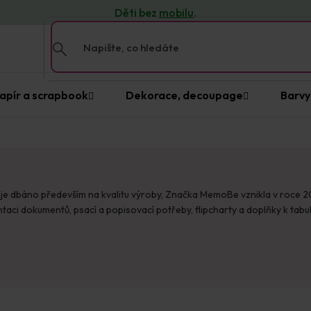
Děti bez
mobilu
.
apír a scrapbook
Dekorace, decoupage
Barvy
dbáno především na kvalitu výroby, Značka MemoBe vznikla v roce 2020,
aci dokumentů, psací a popisovací potřeby, flipcharty a doplňky k tabul