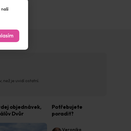
 naší
lasím
 než je uvidí ostatní.
dej objednávek,
Potřebujete
álův Dvůr
poradit?
Veronika