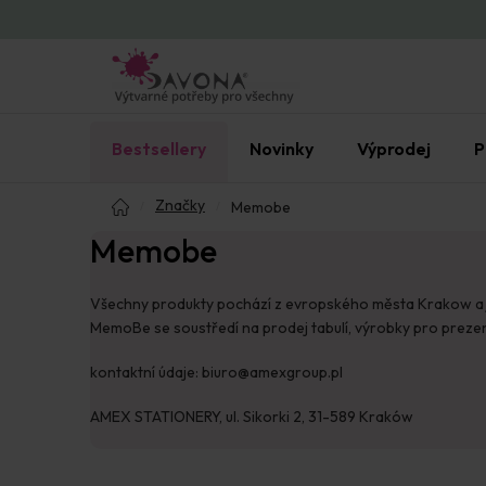
Přejít
na
obsah
Bestsellery
Novinky
Výprodej
P
Domů
Značky
Memobe
Memobe
Všechny produkty pochází z evropského města Krakow a je 
MemoBe se soustředí na prodej tabulí, výrobky pro prezent
kontaktní údaje: biuro@amexgroup.pl
AMEX STATIONERY, ul. Sikorki 2, 31-589 Kraków