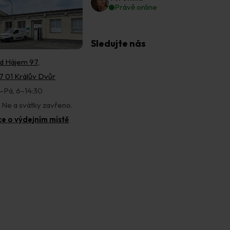
Právě online
Sledujte nás
d Hájem 97,
7 01 Králův Dvůr
–Pá, 6–14:30
, Ne a svátky zavřeno.
ce o výdejním místě