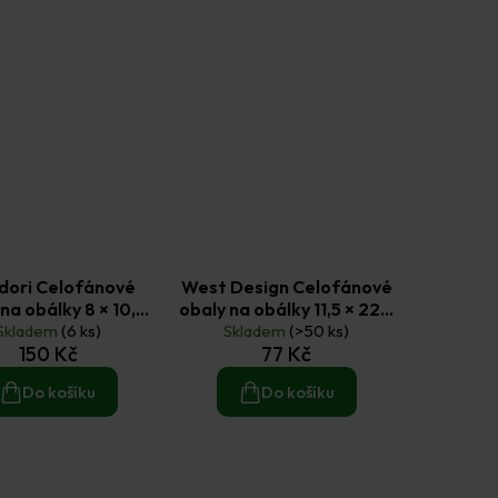
dori Celofánové
West Design Celofánové
na obálky 8 × 10,5
obaly na obálky 11,5 × 22,5
s) a 16 × 10,5 cm (5
Skladem
(6 ks)
Skladem
cm (50 ks)
(>50 ks)
150 Kč
77 Kč
ks)
Do košíku
Do košíku