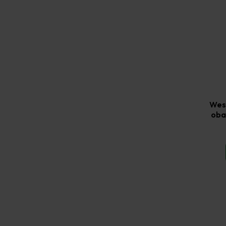
Wes
obal