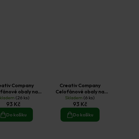
eativ Company
Creativ Company
fánové obaly na
Celofánové obaly na
 16 × 16 cm (50 ks)
kladem
(26 ks)
obálky 16,8 × 23 cm (50
Skladem
(6 ks)
93 Kč
93 Kč
ks)
Do košíku
Do košíku