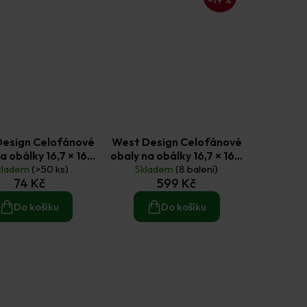
Design Celofánové
West Design Celofánové
a obálky 16,7 × 16,7
obaly na obálky 16,7 × 16,7
kladem
cm (50 ks)
(>50 ks)
Skladem
cm (500 ks)
(8 balení)
74 Kč
599 Kč
Do košíku
Do košíku