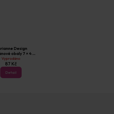
rianne Design
nové obaly 7 × 4 ×
20 cm (20 ks)
Vyprodáno
87 Kč
Detail