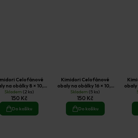
imidori Celofánové
Kimidori Celofánové
Kimi
 na obálky 8 × 10,5
obaly na obálky 16 × 10,5
obaly 
Skladem
cm (10 ks)
(2 ks)
Skladem
cm (10 ks)
(5 ks)
cm (5 k
150 Kč
150 Kč
Do košíku
Do košíku