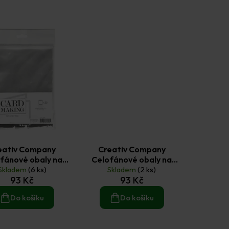
eativ Company
Creativ Company
fánové obaly na
Celofánové obaly na
 14 × 14 cm (50 ks)
Skladem
(6 ks)
obálky 14,5 × 19 cm (50 ks)
Skladem
(2 ks)
93 Kč
93 Kč
Do košíku
Do košíku