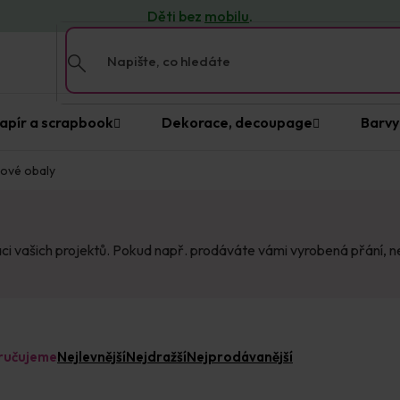
Děti bez
mobilu
.
apír a scrapbook
Dekorace, decoupage
Barvy
ové obaly
ci vašich projektů. Pokud např. prodáváte vámi vyrobená přání, 
ručujeme
Nejlevnější
Nejdražší
Nejprodávanější