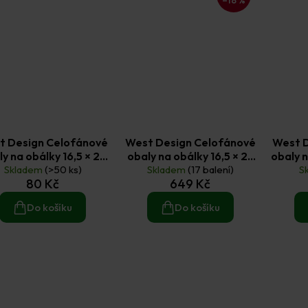
t Design Celofánové
West Design Celofánové
West 
y na obálky 16,5 × 23
obaly na obálky 16,5 × 23
obaly n
Skladem
cm (50 ks)
(>50 ks)
Skladem
cm (500 ks)
(17 balení)
S
80 Kč
649 Kč
Do košíku
Do košíku