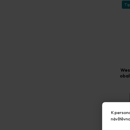
Ti
Wes
obal
K personal
návštěvno