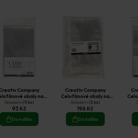
Creativ Company
Creativ Company
Cr
elofánové obaly na
Celofánové obaly na
Celo
ky 12,5 × 16 cm (50 ks)
Skladem
(11 ks)
obálky 13 × 9,5 cm (200
Skladem
(5 ks)
obálky
93 Kč
196 Kč
ks)
Do košíku
Do košíku