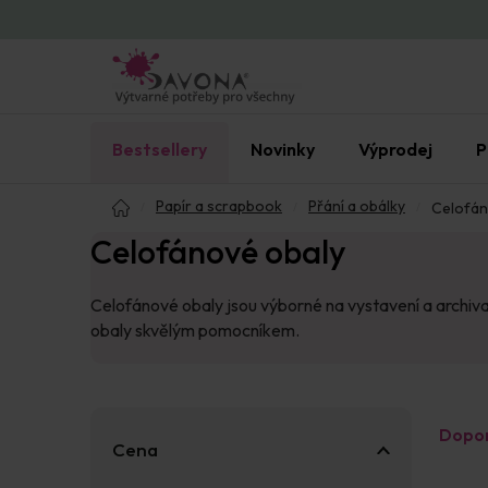
Přejít
na
obsah
Bestsellery
Novinky
Výprodej
P
Domů
Papír a scrapbook
Přání a obálky
Celofán
Celofánové obaly
Celofánové obaly jsou výborné na vystavení a archiva
obaly skvělým pomocníkem.
P
Ř
Dopo
o
a
Cena
s
z
V