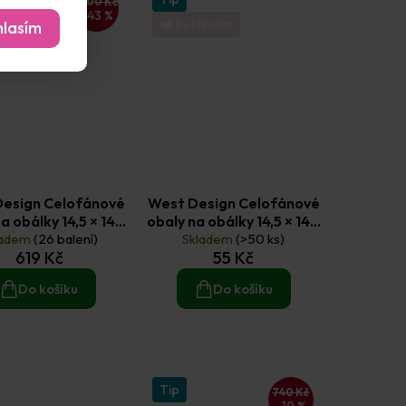
1 100 Kč
–43 %
❤️ Bestseller
lasím
Design Celofánové
West Design Celofánové
a obálky 14,5 × 14,5
obaly na obálky 14,5 × 14,5
0 balení × 50 ks)
ladem
(26 balení)
Skladem
cm (50 ks)
(>50 ks)
619 Kč
55 Kč
Do košíku
Do košíku
Tip
740 Kč
–19 %