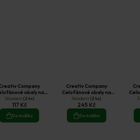
Creativ Company
Creativ Company
Cr
elofánové obaly na
Celofánové obaly na
Celo
lky 16 × 16 cm (20 ks)
Skladem
(2 ks)
obálky 16 × 16 cm (200 ks)
Skladem
(2 ks)
obálky
S
117 Kč
245 Kč
Do košíku
Do košíku