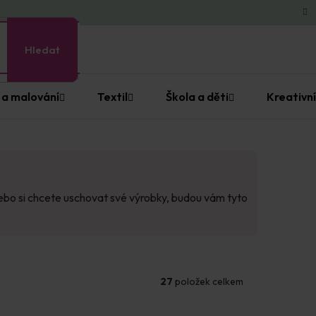
Hledat
 a malování
Textil
Škola a děti
Kreativní
nebo si chcete uschovat své výrobky, budou vám tyto
27
položek celkem