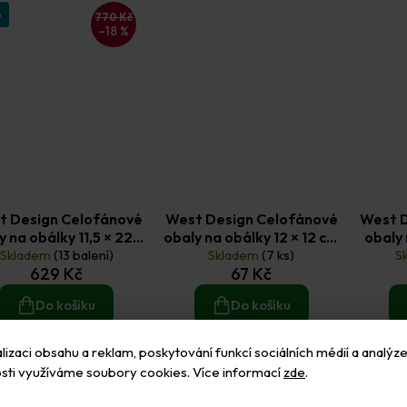
p
770 Kč
–18 %
t Design Celofánové
West Design Celofánové
West 
y na obálky 11,5 × 22,5
obaly na obálky 12 × 12 cm
obaly 
Skladem
cm (500 ks)
(13 balení)
Skladem
(50 ks)
(7 ks)
S
629 Kč
67 Kč
Do košíku
Do košíku
izaci obsahu a reklam, poskytování funkcí sociálních médií a analýze
sti využíváme soubory cookies. Více informací
zde
.
Tip
Tip