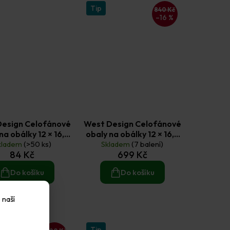
Tip
840 Kč
–16 %
Design Celofánové
West Design Celofánové
na obálky 12 × 16,7
obaly na obálky 12 × 16,7
kladem
cm (50 ks)
(>50 ks)
Skladem
cm (500 ks)
(7 balení)
84 Kč
699 Kč
Do košíku
Do košíku
 naší
Tip