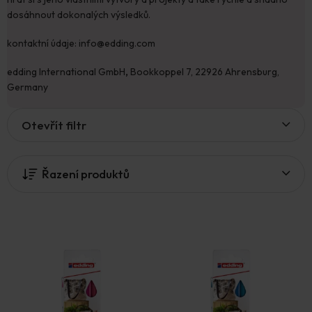
dosáhnout dokonalých výsledků.
kontaktní údaje: info@edding.com
edding International GmbH
,
Bookkoppel 7, 22926 Ahrensburg,
Germany
V
Otevřít filtr
ý
p
i
Řazení produktů
s
p
r
o
d
u
k
t
ů