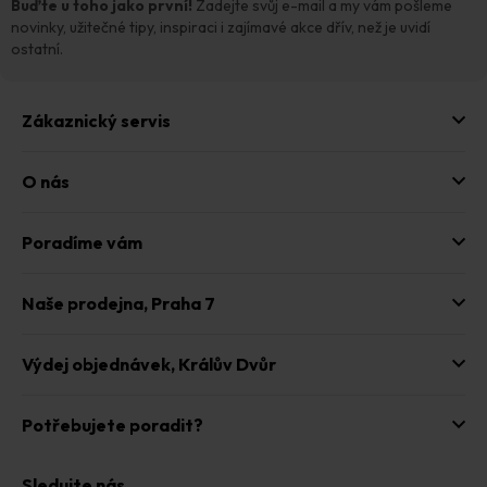
t
í
Buďte u toho jako první!
Zadejte svůj e-mail a my vám pošleme
p
í
novinky, užitečné tipy, inspiraci i zajímavé akce dřív, než je uvidí
r
ostatní.
v
k
y
Zákaznický servis
v
ý
p
O nás
i
s
u
Poradíme vám
Naše prodejna,
Praha 7
Výdej objednávek,
Králův Dvůr
Potřebujete poradit?
Sledujte nás