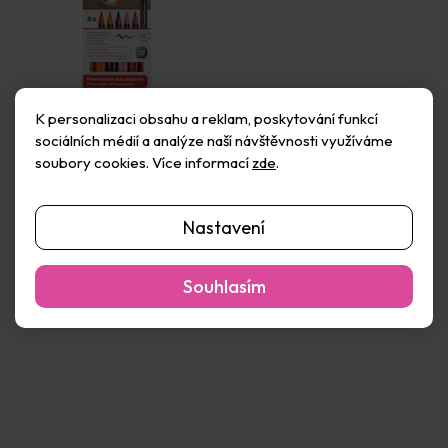
K personalizaci obsahu a reklam, poskytování funkcí
Fixy na porcelán sada
Fixy na porcelán sada
sociálních médií a analýze naší návštěvnosti využíváme
červené (6ks)
modré (6ks)
soubory cookies. Více informací
zde
.
Vyprodáno
Vyprodáno
397 Kč
397 Kč
Nastavení
Detail
Detail
Souhlasím