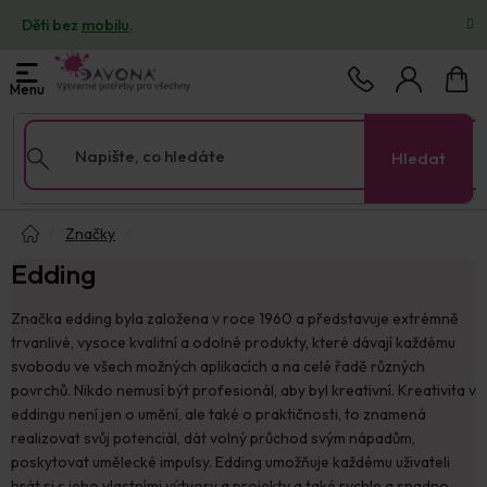
Přejít
Děti bez
mobilu
.
na
obsah
Nákup
košík
Hledat
Domů
Značky
Edding
Značka edding byla založena v roce 1960 a představuje extrémně
trvanlivé, vysoce kvalitní a odolné produkty, které dávají každému
svobodu ve všech možných aplikacích a na celé řadě různých
povrchů. Nikdo nemusí být profesionál, aby byl kreativní. Kreativita v
eddingu není jen o umění, ale také o praktičnosti, to znamená
realizovat svůj potenciál, dát volný průchod svým nápadům,
poskytovat umělecké impulsy. Edding umožňuje každému uživateli
hrát si s jeho vlastními výtvory a projekty a také rychle a snadno