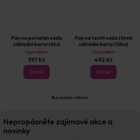
Fixy na porcelán sada
Fixy na textil sada (1mm)
základní barvy (6ks)
základní barvy (10ks)
Vyprodáno
Vyprodáno
397 Kč
492 Kč
Detail
Detail
6
položek celkem
O
v
l
Z
á
Nepropásněte zajímavé akce a
á
d
p
novinky
a
a
c