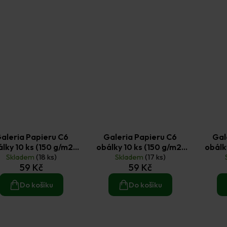
aleria Papieru C6
Galeria Papieru C6
Gal
lky 10 ks (150 g/m2)
obálky 10 ks (150 g/m2)
obálk
perleťové černé
Skladem
(18 ks)
perleťové hnědé
Skladem
(17 ks)
bílé 
59 Kč
59 Kč
Do košíku
Do košíku