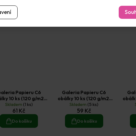
avení
Souh
aleria Papieru C6
Galeria Papieru C6
Gal
lky 10 ks (120 g/m2)
obálky 10 ks (120 g/m2)
obálk
epper smetanové
Skladem
(1 ks)
perleťové červené
Skladem
(5 ks)
per
61 Kč
59 Kč
Do košíku
Do košíku