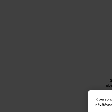
G
obá
Mi
K personal
návštěvno