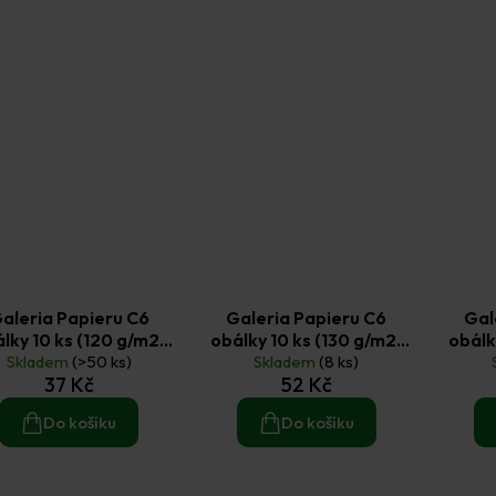
aleria Papieru C6
Galeria Papieru C6
Gal
lky 10 ks (120 g/m2)
obálky 10 ks (130 g/m2)
obálk
slonovinová kost
Skladem
(>50 ks)
hladké levandulové
Skladem
(8 ks)
hlad
37 Kč
52 Kč
Do košíku
Do košíku