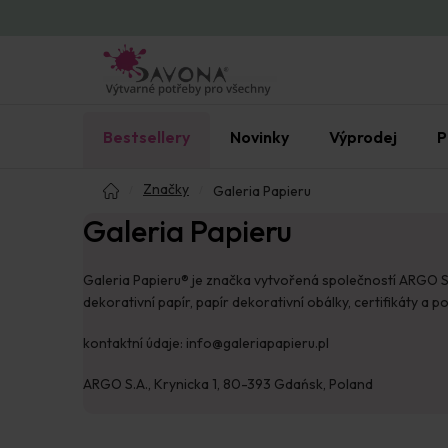
Přejít
na
obsah
Bestsellery
Novinky
Výprodej
P
Domů
Značky
Galeria Papieru
Galeria Papieru
Galeria Papieru® je značka vytvořená společností ARGO S.A.
dekorativní papír, papír dekorativní obálky, certifikáty a 
kontaktní údaje: info@galeriapapieru.pl
ARGO S.A., Krynicka 1, 80-393 Gdańsk, Poland