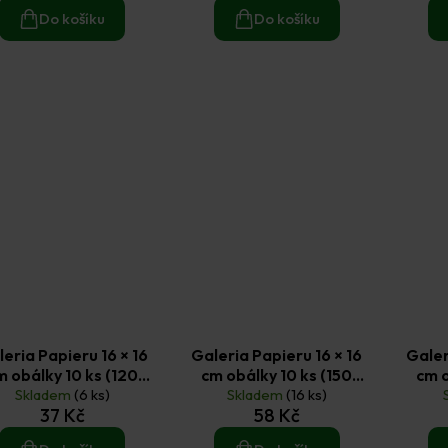
Do košíku
Do košíku
eria Papieru 16 × 16
Galeria Papieru 16 × 16
Galer
m obálky 10 ks (120
cm obálky 10 ks (150
cm o
g/m2) tmavý kraft
Skladem
(6 ks)
g/m2) hladká bílá
Skladem
(16 ks)
g/m2)
37 Kč
58 Kč