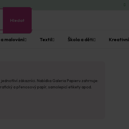
Hledat
 a malování
Textil
Škola a děti
Kreativní
jednotliví zákazníci. Nabídka Galeria Papieru zahrnuje:
grafický a přenosový papír, samolepicí etikety apod.