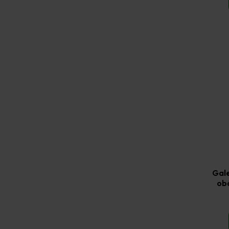
Gale
obá
p