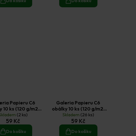
Do košíku
Do košíku
eria Papieru C6
Galeria Papieru C6
y 10 ks (120 g/m2)
obálky 10 ks (120 g/m2)
hladké hnědé
Skladem
(2 ks)
Skladem
kraft
(26 ks)
59 Kč
59 Kč
Do košíku
Do košíku