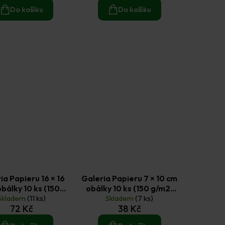
Do košíku
Do košíku
ia Papieru 16 × 16
Galeria Papieru 7 × 10 cm
bálky 10 ks (150
obálky 10 ks (150 g/m2)
 perleťová zelená
Skladem
(11 ks)
perleťové červené
Skladem
(7 ks)
72 Kč
38 Kč