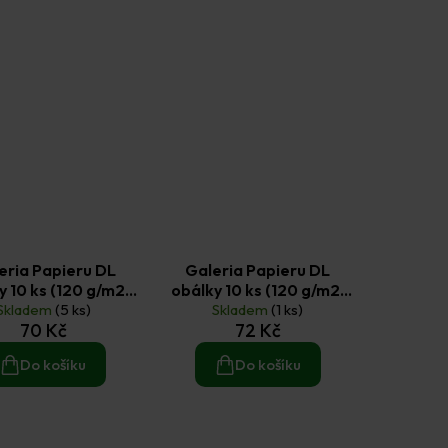
eria Papieru DL
Galeria Papieru DL
y 10 ks (120 g/m2)
obálky 10 ks (120 g/m2)
se zlatými vlákny
Skladem
(5 ks)
Skladem
černá
(1 ks)
70 Kč
72 Kč
Do košíku
Do košíku