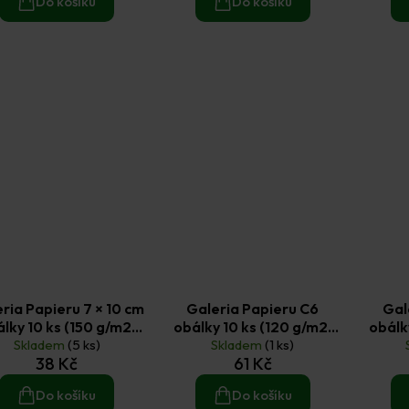
Do košíku
Do košíku
ria Papieru 7 × 10 cm
Galeria Papieru C6
Gal
lky 10 ks (150 g/m2)
obálky 10 ks (120 g/m2)
obálk
erleťové krémové
Skladem
(5 ks)
hladké fuchsiové
Skladem
(1 ks)
38 Kč
61 Kč
Do košíku
Do košíku