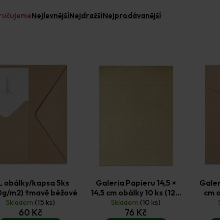
ručujeme
Nejlevnější
Nejdražší
Nejprodávanější
L obálky/kapsa 5ks
Galeria Papieru 14,5 ×
Galer
0g/m2) tmavě béžové
14,5 cm obálky 10 ks (120
cm o
Skladem
(15 ks)
g/m2) perleťové zlaté
Skladem
(10 ks)
60 Kč
76 Kč