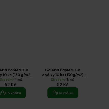
eria Papieru C6
Galeria Papieru C6
y 10 ks (130 g/m2)
obálky 10 ks (130g/m2)
ké světle zelené
Skladem
(4 ks)
Skladem
hladké šedé
(8 ks)
52 Kč
52 Kč
Do košíku
Do košíku