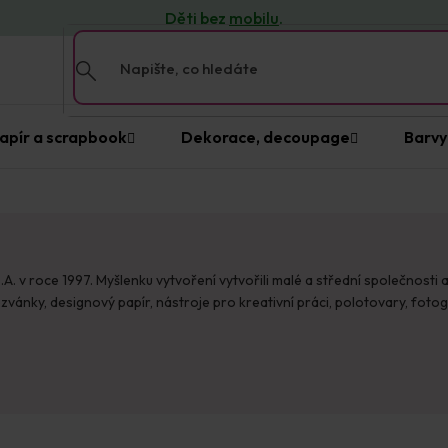
Děti bez
mobilu
.
apír a scrapbook
Dekorace, decoupage
Barvy
 v roce 1997. Myšlenku vytvoření vytvořili malé a střední společnosti a 
pozvánky, designový papír, nástroje pro kreativní práci, polotovary, foto