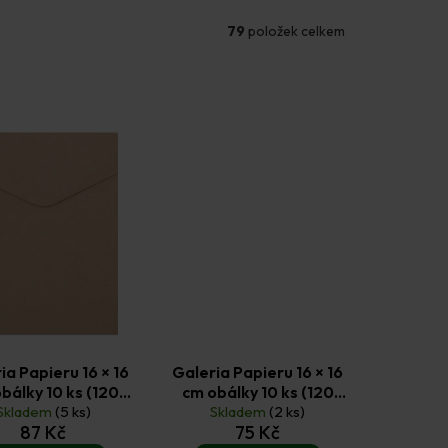
79
položek celkem
ia Papieru 16 × 16
Galeria Papieru 16 × 16
bálky 10 ks (120
cm obálky 10 ks (120
Skladem
g/m2) kraft
(5 ks)
g/m2) terrazzo bílá
Skladem
(2 ks)
87 Kč
75 Kč