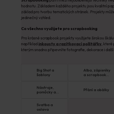
hodnotu. Základem každého projektu jsou kvalitní pap
základ pro tvorbu tematických stránek. Projekty může
jedinečný vzhled.
Co všechno využijete pro scrapbooking
Pro krásné scrapbook projekty využijete širokou škálu
například
inkousty a razítkovací polštářky
, které
kterým snadno připevníte fotografie, dekorace i dalš
Big Shot a
Alba, zápisníky
šablony
a scrapbook
bloky
Nástroje,
Přání a obálky
pomůcky a
úložné boxy
Svatba a
oslava