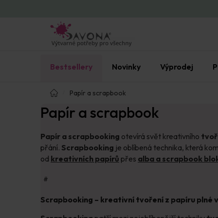
Přejít
na
obsah
Bestsellery
Novinky
Výprodej
P
Domů
Papír a scrapbook
Papír a scrapbook
Papír a scrapbooking
otevírá svět kreativního
tvoř
přání.
Scrapbooking
je oblíbená technika, která kom
od
kreativních papírů
přes
alba a scrapbook blo
#
Scrapbooking – kreativní tvoření z papíru plné
Scrapbooking
patří mezi nejoblíbenější techniky
tvo