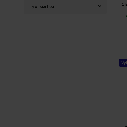
Cl
Typ razítka
Vyb
Ja