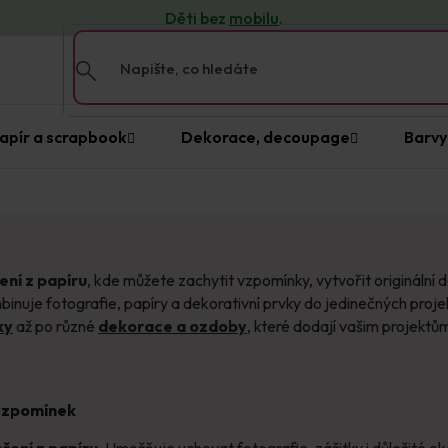
Děti bez
mobilu
.
apír a scrapbook
Dekorace, decoupage
Barvy
ení z papíru
, kde můžete zachytit vzpomínky, vytvořit origináln
binuje fotografie, papíry a dekorativní prvky do jedinečných proje
ky
až po různé
dekorace a ozdoby
, které dodají vašim projektům
 vzpomínek
ření z papíru
. Umožňuje uchovat fotografie, zážitky i důležité ok