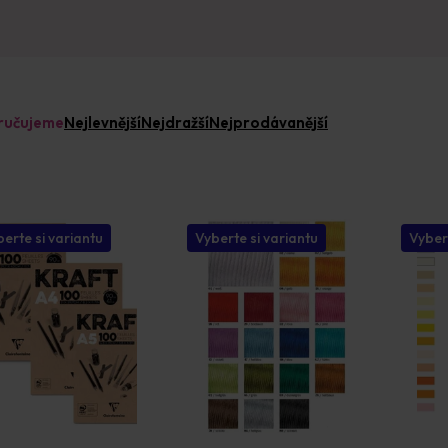
ručujeme
Nejlevnější
Nejdražší
Nejprodávanější
erte si variantu
Vyberte si variantu
Vyber