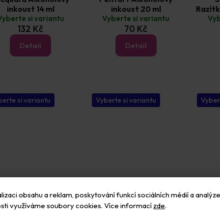
inkoust 14 ml
inkoust 20 ml
Razítk
Vyberte si variantu
Vyberte si variantu
Vyb
132 Kč
70 Kč
Detail
Detail
erte si variantu
Vyberte si variantu
Vyber
izaci obsahu a reklam, poskytování funkcí sociálních médií a analýze
sti využíváme soubory cookies. Více informací
zde
.
t Design Kartonové
West Design Lepidla na
West D