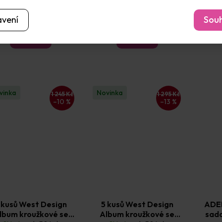
papíry Kraftstax
papír v tyčince
Vyberte si variantu
Vyberte si variantu
Vyb
avení
Souh
83 Kč
32 Kč
Detail
Detail
vinka
Novinka
1 245 Kč
1 295 Kč
–10 %
–13 %
 kusů West Design
5 kusů West Design
ADEL
lbum kroužkové se
Album kroužkové se
sada