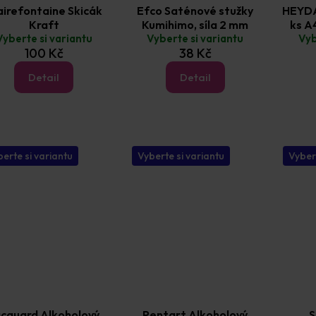
airefontaine Skicák
Efco Saténové stužky
HEYDA
Kraft
Kumihimo, síla 2 mm
ks A
Vyberte si variantu
Vyberte si variantu
Vyb
100 Kč
38 Kč
Detail
Detail
erte si variantu
Vyberte si variantu
Vyber
cquard Alkoholový
Pentart Alkoholový
S