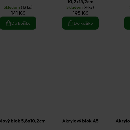
10,2x15,2cm
Skladem
(13 ks)
Skladem
(4 ks)
141 Kč
195 Kč
Do košíku
Do košíku
lový blok 5,8x10,2cm
Akrylový blok A5
Akrylo