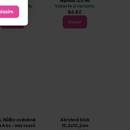
Tacky Glue
lepidla 120 ml
erte si variantu
Vyberte si variantu
lasím
60 Kč
86 Kč
Detail
Detail
 Nůžky ozdobné
Akrylový blok
 4 ks - mix vzorů
10,2x10,2cm