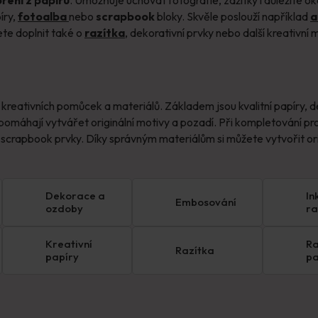
íry,
fotoalba
nebo
scrapbook
bloky. Skvěle poslouží například
a
te doplnit také o
razítka
, dekorativní prvky nebo další kreativn
 kreativních pomůcek a materiálů. Základem jsou kvalitní papíry, 
 pomáhají vytvářet originální motivy a pozadí. Při kompletování pr
í scrapbook prvky. Díky správným materiálům si můžete vytvořit ori
Dekorace a
In
Embosování
ozdoby
ra
po
Kreativní
Ra
Razítka
papíry
pa
pě