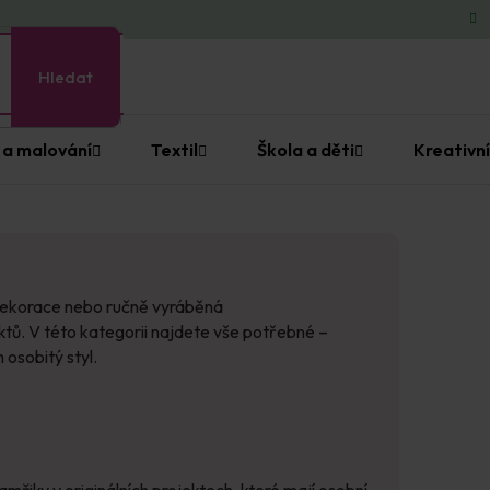
Hledat
 a malování
Textil
Škola a děti
Kreativní
í dekorace nebo ručně vyráběná
ktů. V této kategorii najdete vše potřebné –
 osobitý styl.
amžiky v originálních projektech, které mají osobní