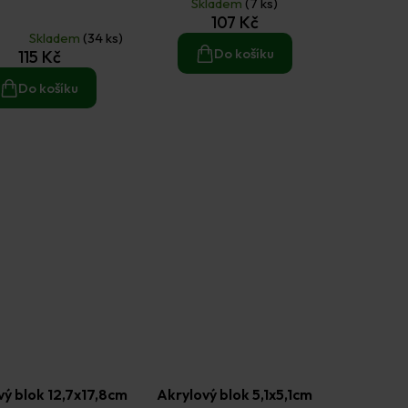
Skladem
(7 ks)
rné
107 Kč
ení
Skladem
(34 ks)
tu
Do košíku
115 Kč
Do košíku
ek.
vý blok 12,7x17,8cm
Akrylový blok 5,1x5,1cm