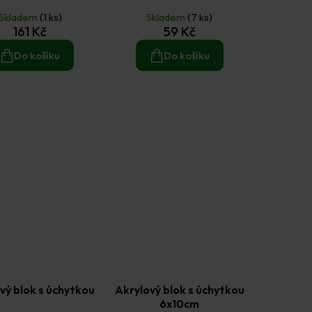
Skladem
(1 ks)
Skladem
(7 ks)
161 Kč
59 Kč
Do košíku
Do košíku
vý blok s úchytkou
Akrylový blok s úchytkou
6x10cm