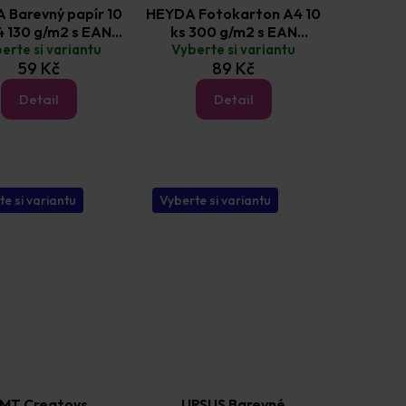
 Barevný papír 10
HEYDA Fotokarton A4 10
4 130 g/m2 s EAN
ks 300 g/m2 s EAN
erte si variantu
kódem
Vyberte si variantu
kódem
59 Kč
89 Kč
Detail
Detail
te si variantu
Vyberte si variantu
MT Creatoys
URSUS Barevné