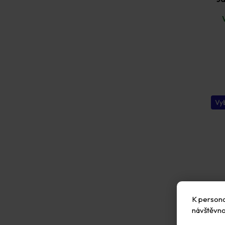
Vyb
K personal
návštěvno
Wes