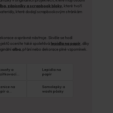
lba, zápisníky a scrapbook bloky
, které tvoří
í materiály, které dodají scrapbookovým stránkám
dekorace a správné nástroje. Skvěle se hodí
ojektů oceníte také spolehlivá
lepidla na papír
, díky
ginální
alba
, přání nebo dekorace plné vzpomínek.
kousty a
Lepidla na
zítkovací
papír
lštářky
znice na
Samolepky a
pír a
washi pásky
novku