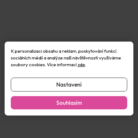
K personalizaci obsahu a reklam, poskytování funkcí
HEYDA Princezny a víly -
HEYDA Smajlíci č. 31 -
sociálních médií a analýze naší návštěvnosti využíváme
gumová razítka na dřevě
gumová razítka na dřevě
soubory cookies. Více informací
zde
.
sada 15 ks
sada 3 ks
Skladem
(5 ks)
Skladem
(1 ks)
167 Kč
94 Kč
Nastavení
Do košíku
Do košíku
Souhlasím