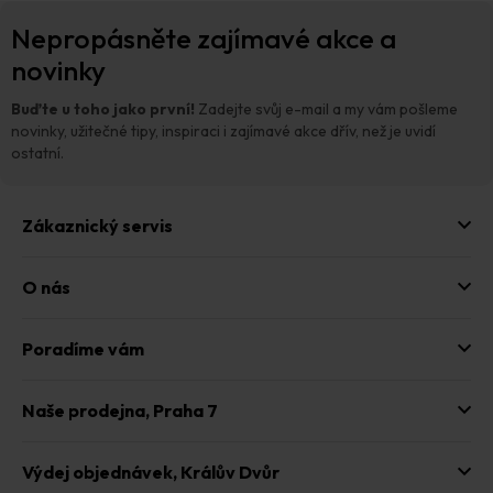
a
Z
v
c
Nepropásněte zajímavé akce a
á
á
í
n
p
novinky
p
í
a
r
t
v
Buďte u toho jako první!
Zadejte svůj e-mail a my vám pošleme
í
k
novinky, užitečné tipy, inspiraci i zajímavé akce dřív, než je uvidí
y
ostatní.
v
ý
p
Zákaznický servis
i
s
u
O nás
Poradíme vám
Naše prodejna,
Praha 7
Výdej objednávek,
Králův Dvůr