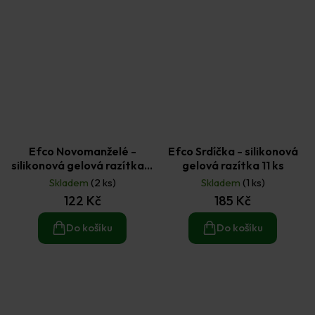
Efco Novomanželé -
Efco Srdíčka - silikonová
silikonová gelová razítka 2
gelová razítka 11 ks
ks
Skladem
(2 ks)
Skladem
(1 ks)
122 Kč
185 Kč
Do košíku
Do košíku