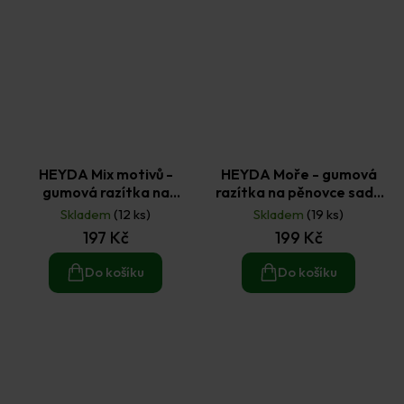
HEYDA Mix motivů -
HEYDA Moře - gumová
gumová razítka na
razítka na pěnovce sada
pěnovce sada 39 ks
21 ks
Skladem
(12 ks)
Skladem
(19 ks)
197 Kč
199 Kč
Do košíku
Do košíku