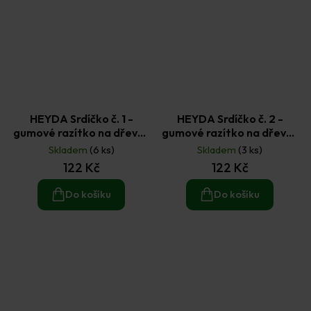
HEYDA Srdíčko č. 1 -
HEYDA Srdíčko č. 2 -
gumové razítko na dřevě 1
gumové razítko na dřevě 1
ks
ks
Skladem
(6 ks)
Skladem
(3 ks)
122 Kč
122 Kč
Do košíku
Do košíku