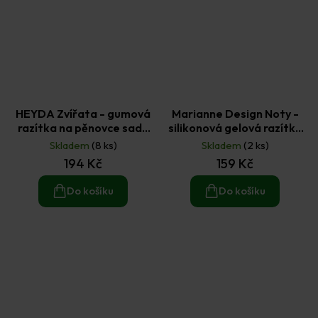
HEYDA Zvířata - gumová
Marianne Design Noty -
razítka na pěnovce sada
silikonová gelová razítka
15 ks
20 ks
Skladem
(8 ks)
Skladem
(2 ks)
194 Kč
159 Kč
Do košíku
Do košíku