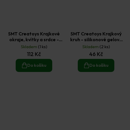
SMT Creatoys Krajkové
SMT Creatoys Krajkový
okraje, kvítky a srdce -
kruh - silikonové gelové
silikonová gelová razítka
razítko 1 ks
Skladem
(1 ks)
Skladem
(2 ks)
10 ks
112 Kč
46 Kč
Do košíku
Do košíku