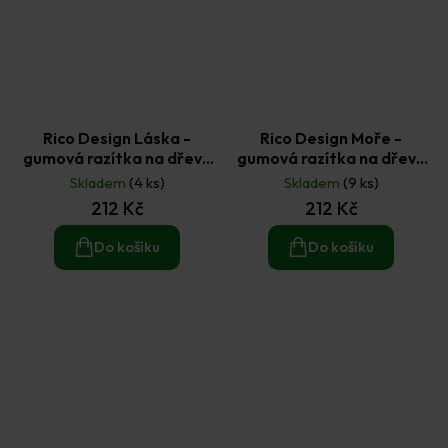
Rico Design Láska -
Rico Design Moře -
gumová razítka na dřevě
gumová razítka na dřevě
sada 10 ks
sada 13 ks
Skladem
(4 ks)
Skladem
(9 ks)
212 Kč
212 Kč
Do košíku
Do košíku