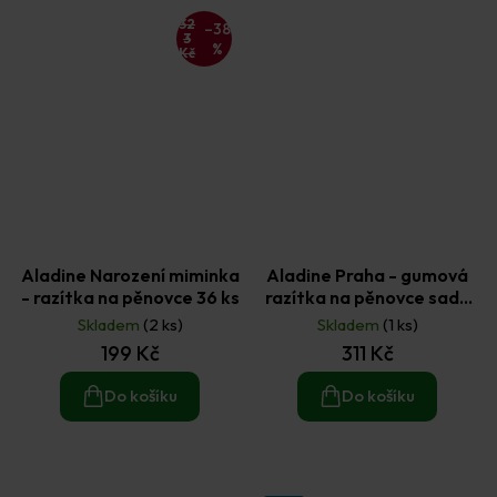
32
–38
3
%
Kč
Aladine Narození miminka
Aladine Praha - gumová
- razítka na pěnovce 36 ks
razítka na pěnovce sada
12 ks a razítkovací
Skladem
(2 ks)
Skladem
(1 ks)
polštářky 3 ks
199 Kč
311 Kč
Do košíku
Do košíku