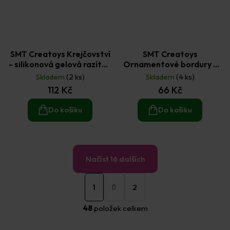
SMT Creatoys Krejčovství
SMT Creatoys
- silikonová gelová razítka
Ornamentové bordury -
14 ks
silikonová gelová razítka 5
Skladem
(2 ks)
Skladem
(4 ks)
ks
112 Kč
66 Kč
Do košíku
Do košíku
Načíst 16 dalších
S
O
t
1
2
v
r
á
l
48
položek celkem
n
á
k
d
o