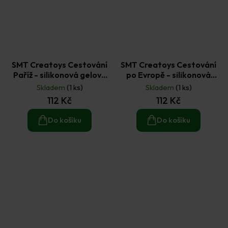
SMT Creatoys Cestování
SMT Creatoys Cestování
Paříž - silikonová gelová
po Evropě - silikonová
razítka 21 ks
gelová razítka 8 ks
Skladem
(1 ks)
Skladem
(1 ks)
112 Kč
112 Kč
Do košíku
Do košíku