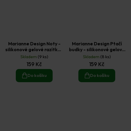
Marianne Design Noty -
Marianne Design Ptačí
silikonové gelové razítko 1
budky - silikonové gelové
ks
razítko 1 ks
Skladem
(9 ks)
Skladem
(8 ks)
159 Kč
159 Kč
Do košíku
Do košíku