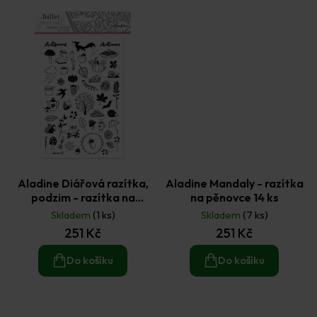
Aladine Diářová razítka,
Aladine Mandaly - razítka
podzim - razítka na
na pěnovce 14 ks
pěnovce 50 ks
Skladem
(1 ks)
Skladem
(7 ks)
251 Kč
251 Kč
Do košíku
Do košíku