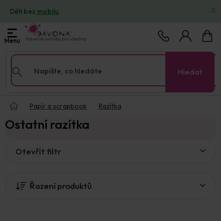
Přejít
Děti bez
mobilu
.
na
obsah
Nákup
košík
Hledat
Domů
Papír a scrapbook
Razítka
Ostatní razítka
V
Otevřít filtr
ý
p
i
Řazení produktů
s
p
r
o