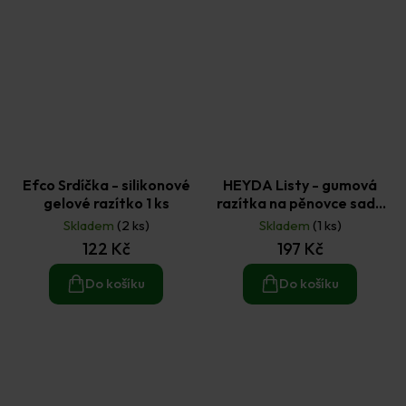
Efco Srdíčka - silikonové
HEYDA Listy - gumová
gelové razítko 1 ks
razítka na pěnovce sada
16 ks
Skladem
(2 ks)
Skladem
(1 ks)
122 Kč
197 Kč
Do košíku
Do košíku