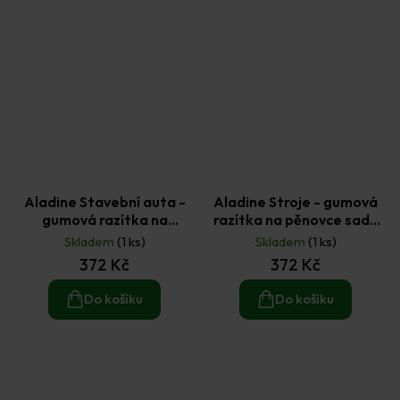
Aladine Stavební auta -
Aladine Stroje - gumová
gumová razítka na
razítka na pěnovce sada
pěnovce sada 10 ks a
10 ks a razítkovací
Skladem
(1 ks)
Skladem
(1 ks)
razítkovací polštářek 1 ks
polštářek 1 ks
372 Kč
372 Kč
Do košíku
Do košíku