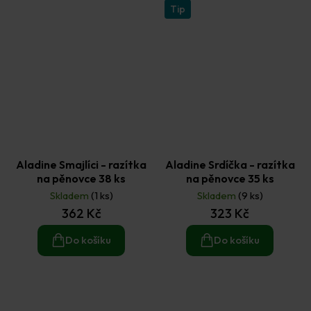
Tip
Aladine Smajlíci - razítka
Aladine Srdíčka - razítka
na pěnovce 38 ks
na pěnovce 35 ks
Skladem
(1 ks)
Skladem
(9 ks)
362 Kč
323 Kč
Do košíku
Do košíku