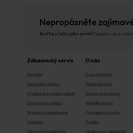
a
t
í
Nepropásněte zajímavé
Buďte u toho jako první!
Zadejte svůj e-mail a
Zákaznický servis
O nás
Kontakt
O společnosti
Sledování zásilky
Velkoobchod
Prodejna a osobní odběr
Dárkové poukazy
Doprava a platba
Nabídka kurzů
Vrácení a reklamace
Pronájem prostor
Cookies
Značky
Obchodní podmínky
Hodnocení zákazníků