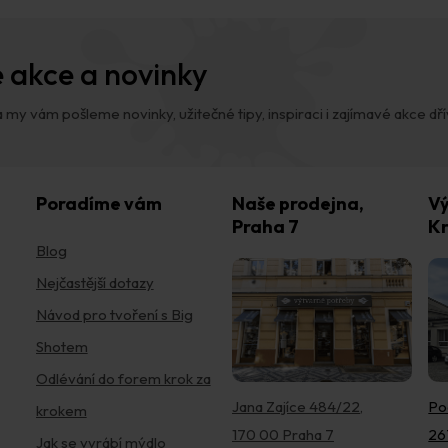
a
c
í
 akce a novinky
p
r
v
 my vám pošleme novinky, užitečné tipy, inspiraci i zajímavé akce dřív,
k
y
v
ý
p
Poradíme vám
Naše prodejna,
Vý
i
Praha 7
Kr
s
Blog
u
Nejčastější dotazy
Návod pro tvoření s Big
Shotem
Odlévání do forem krok za
Jana Zajíce 484/22,
Po
krokem
170 00 Praha 7
26
Jak se vyrábí mýdlo