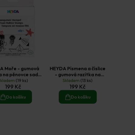
A Moře - gumová
HEYDA Písmena a číslice
a na pěnovce sada
- gumová razítka na
Skladem
21 ks
(19 ks)
pěnovce sada 52 ks
Skladem
(13 ks)
199 Kč
199 Kč
Do košíku
Do košíku