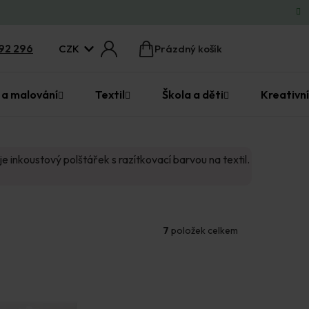
CZK
92 296
Prázdný košík
Nákupní
košík
 a malování
Textil
Škola a děti
Kreativní
je inkoustový polštářek s razítkovací barvou na textil.
7
položek celkem