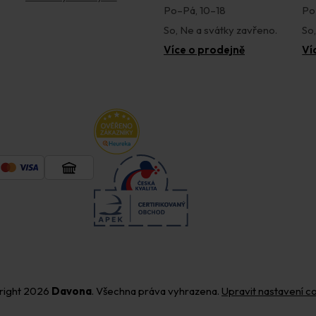
Po–Pá, 10–18
Po
So, Ne a svátky zavřeno.
So
Více o prodejně
Ví
right 2026
Davona
. Všechna práva vyhrazena.
Upravit nastavení c