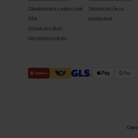
Zásada práce s vašimi údaji
Testujeme vše co
DSA
prodáváme
Výhody pro školy
Vernostní program
Copy