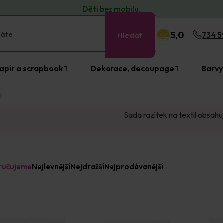
Děti bez
mobilu
.
5,0
Hledat
734 5
apír a scrapbook
Dekorace, decoupage
Barvy
l
Sada razítek na textil obsahu
ručujeme
Nejlevnější
Nejdražší
Nejprodávanější