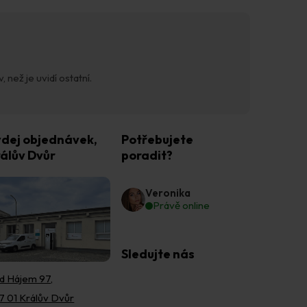
 než je uvidí ostatní.
dej objednávek,
Potřebujete
álův Dvůr
poradit?
Veronika
Právě online
Sledujte nás
d Hájem 97,
7 01 Králův Dvůr