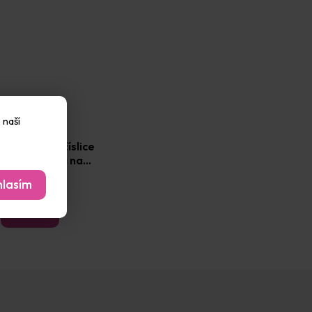
 naší
Písmena a číslice
mová razítka na
ovce sada 47 ks
Vyprodáno
lasím
199 Kč
Detail