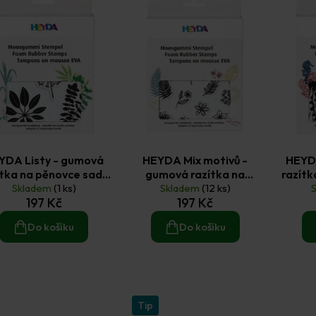
YDA Listy - gumová
HEYDA Mix motivů -
HEYD
ítka na pěnovce sada
gumová razítka na
razítk
Skladem
16 ks
(1 ks)
pěnovce sada 39 ks
Skladem
(12 ks)
197 Kč
197 Kč
Do košíku
Do košíku
Tip