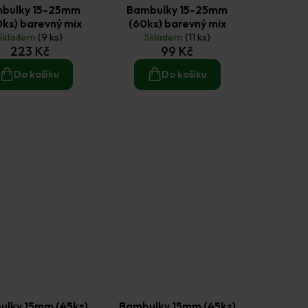
bulky 15-25mm
Bambulky 15-25mm
ks) barevný mix
(60ks) barevný mix
Skladem
(9 ks)
Skladem
(11 ks)
223 Kč
99 Kč
Do košíku
Do košíku
ulky 15mm (45ks)
Bambulky 15mm (45ks)