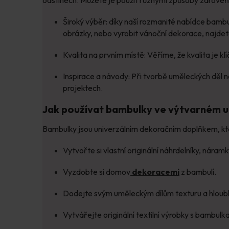
Široký výběr: díky naší rozmanité nabídce bambulí
obrázky, nebo vyrobit vánoční dekorace, najdete
Kvalita na prvním místě: Věříme, že kvalita je 
Inspirace a návody: Při tvorbě uměleckých děl n
projektech.
Jak používat bambulky ve výtvarném 
Bambulky jsou univerzálním dekoračním doplňkem, kt
Vytvořte si vlastní originální náhrdelníky, náram
Vyzdobte si domov
dekoracemi
z bambulí.
Dodejte svým uměleckým dílům texturu a hloub
Vytvářejte originální textilní výrobky s bambulk