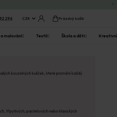
CZK
92 296
Prázdný košík
Nákupní
košík
 a malování
Textil
Škola a děti
Kreativní
alých kouzelných kuliček, které promění každý
h, třpytivých, pastelových nebo klasických