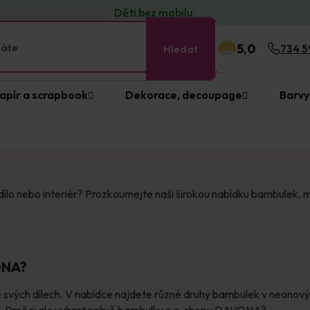
Děti bez
mobilu
.
5,0
Hledat
734 5
apír a scrapbook
Dekorace, decoupage
Barvy
ílo nebo interiér? Prozkoumejte naši širokou nabídku bambulek, m
ONA?
 svých dílech. V nabídce najdete různé druhy bambulek v neonovýc
ň. Proč si ale vybrat právě bambulky z e-shopu DAVONA?