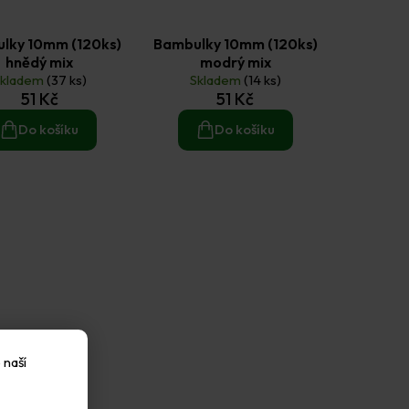
lky 10mm (120ks)
Bambulky 10mm (120ks)
hnědý mix
modrý mix
Skladem
(37 ks)
Skladem
(14 ks)
51 Kč
51 Kč
Do košíku
Do košíku
 naší