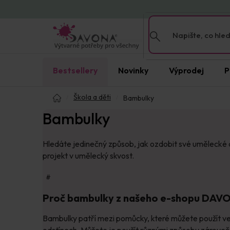
Přejít
na
obsah
Bestsellery
Novinky
Výprodej
P
Domů
Škola a děti
Bambulky
Bambulky
Hledáte jedinečný způsob, jak ozdobit své umělecké d
projekt v umělecký skvost.
#
Proč bambulky z našeho e-shopu DAV
Bambulky patří mezi pomůcky, které můžete použít ve
odstínech. Můžete je použít různými způsoby zárove