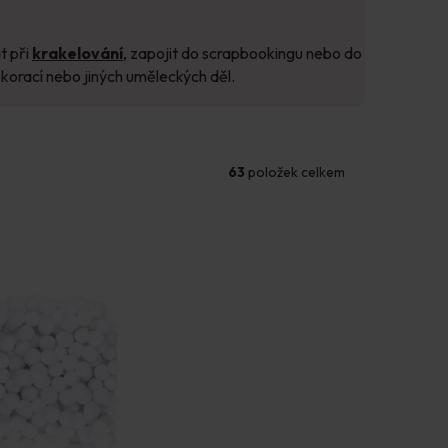
t při
krakelování
, zapojit do scrapbookingu nebo do
orací nebo jiných uměleckých děl.
63
položek celkem