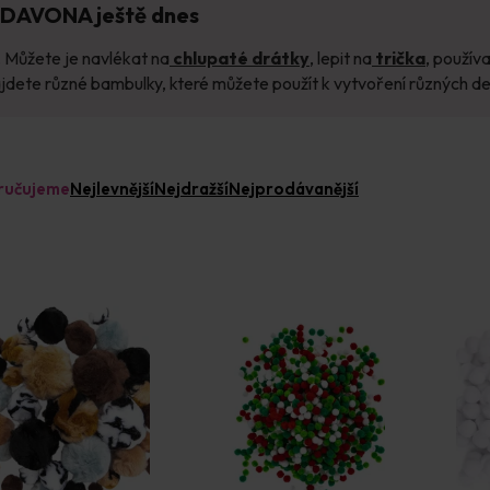
i DAVONA ještě dnes
 Můžete je navlékat na
chlupaté drátky
, lepit na
trička
, používa
e různé bambulky, které můžete použít k vytvoření různých dek
ručujeme
Nejlevnější
Nejdražší
Nejprodávanější