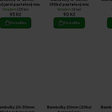
s) jarní pastelový mix
(90ks) pastelový mix
Skladem
(25 ks)
Skladem
(6 ks)
93 Kč
90 Kč
Do košíku
Do košíku
ambulky 20-30mm
Bambulky 20mm (20ks)
Bambu
0ks) pastelový mix
barevný mix