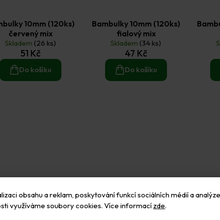
bulky 10mm (120ks)
Bambulky 10mm (120ks)
Bambu
červený mix
fialový mix
Skladem
(26 ks)
Skladem
(34 ks)
51 Kč
47 Kč
Do košíku
Do košíku
izaci obsahu a reklam, poskytování funkcí sociálních médií a analýze
sti využíváme soubory cookies. Více informací
zde
.