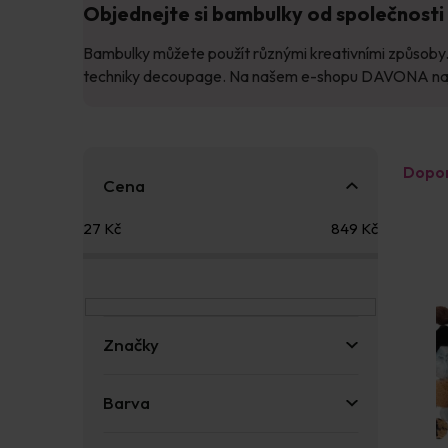
Objednejte si bambulky od společnost
Bambulky můžete použít různými kreativními způsoby.
techniky decoupage. Na našem e-shopu DAVONA najdet
P
Ř
Dopo
o
a
Cena
s
z
V
t
e
27
Kč
849
Kč
ý
r
n
p
a
í
i
n
p
s
n
r
p
í
o
Značky
r
p
d
o
a
u
d
n
k
Barva
u
e
t
k
l
ů