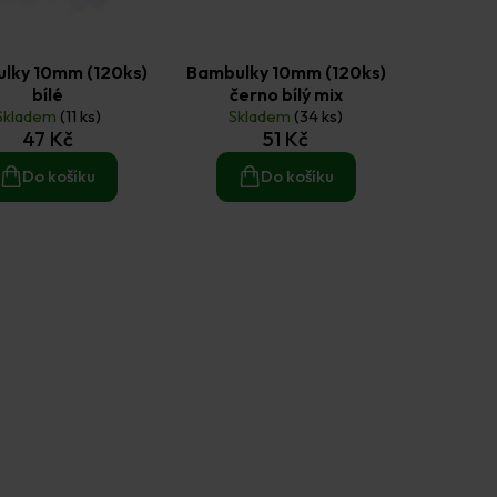
lky 10mm (120ks)
Bambulky 10mm (120ks)
bílé
černo bílý mix
Skladem
(11 ks)
Skladem
(34 ks)
47 Kč
51 Kč
Do košíku
Do košíku