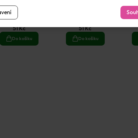
bulky 10mm (120ks)
Bambulky 10mm (120ks)
Bambu
avení
Souh
oranžový mix
růžový mix
Skladem
(25 ks)
Skladem
(29 ks)
51 Kč
51 Kč
Do košíku
Do košíku