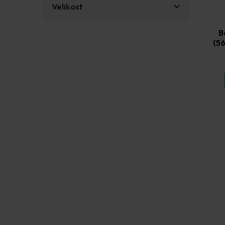
t
Velikost
ů
B
(56