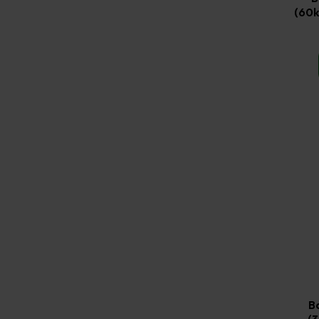
(60k
B
(3