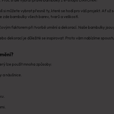
 si můžete vybrat přesně ty, které se hodí pro váš projekt. Ať už se
 zde bambulky všech barev, tvarů a velikostí.
klíčovým faktorem při tvorbě umění a dekorací. Naše bambulky jsou p
ebo dekorací je důležité se inspirovat. Proto vám nabízíme spous
umění?
erý lze použít mnoha způsoby:
ky a náušnice.
ku.
ami.