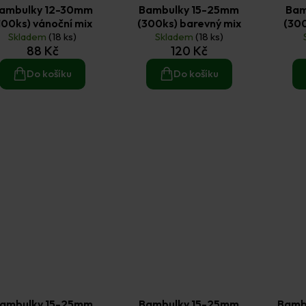
ambulky 12-30mm
Bambulky 15-25mm
Bam
100ks) vánoční mix
(300ks) barevný mix
(300
Skladem
(18 ks)
Skladem
(18 ks)
88 Kč
120 Kč
Do košíku
Do košíku
ambulky 15-25mm
Bambulky 15-25mm
Bamb