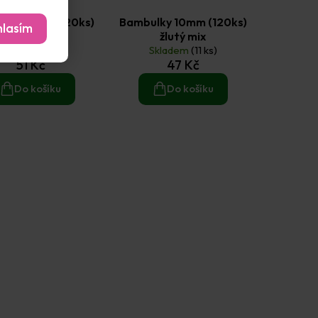
lky 10mm (120ks)
Bambulky 10mm (120ks)
lasím
zelený mix
žlutý mix
Skladem
(36 ks)
Skladem
(11 ks)
51 Kč
47 Kč
Do košíku
Do košíku