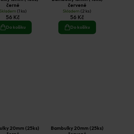
černé
červené
Skladem
(1 ks)
Skladem
(2 ks)
56 Kč
56 Kč
Do košíku
Do košíku
lky 20mm (25ks)
Bambulky 20mm (25ks)
černé
červené