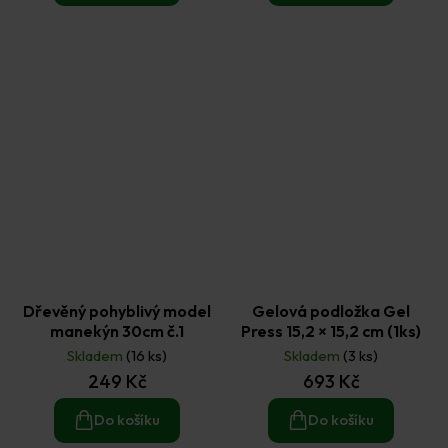
Dřevěný pohyblivý model
Gelová podložka Gel
manekýn 30cm č.1
Press 15,2 × 15,2 cm (1ks)
Skladem
(16 ks)
Skladem
(3 ks)
249 Kč
693 Kč
Do košíku
Do košíku