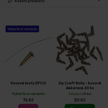
Řazení produktů
s
p
r
o
d
u
Vyberte si variantu
k
t
ů
Kovové hroty EFCO
Dp Craft Rohy - kovové
dekorace 20 ks
Vyberte si variantu
Skladem
(9 ks)
76 Kč
50 Kč