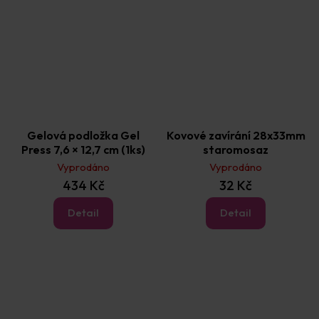
Gelová podložka Gel
Kovové zavírání 28x33mm
Press 7,6 × 12,7 cm (1ks)
staromosaz
Vyprodáno
Vyprodáno
434 Kč
32 Kč
Detail
Detail