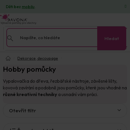
Přejít
Děti bez
mobilu
.
na
obsah
Hledat
Domů
Dekorace, decoupage
Hobby pomůcky
Vypalovačka do dřeva, řezbářské nástroje, závěsné lišty,
kovová zavírání a podobně jsou pomůcky, které jsou vhodné na
různé kreativní techniky
a usnadní vám práci.
V
Otevřít filtr
ý
p
i