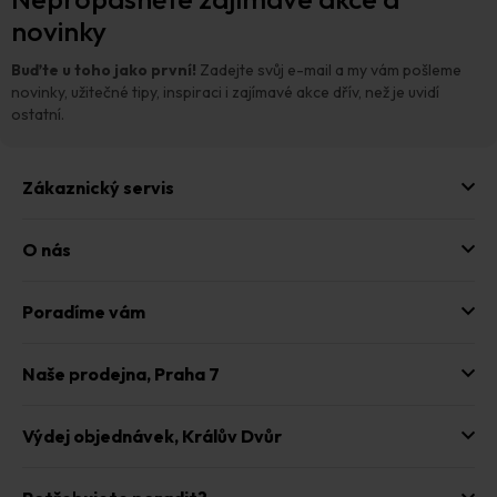
d
p
novinky
a
a
c
t
í
Buďte u toho jako první!
Zadejte svůj e-mail a my vám pošleme
p
í
novinky, užitečné tipy, inspiraci i zajímavé akce dřív, než je uvidí
r
ostatní.
v
k
y
Zákaznický servis
v
ý
p
O nás
i
s
u
Poradíme vám
Naše prodejna,
Praha 7
Výdej objednávek,
Králův Dvůr