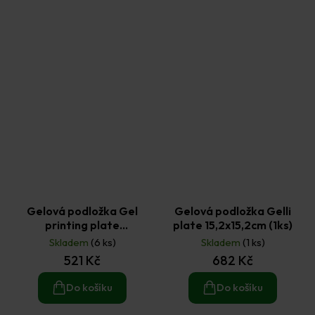
Gelová podložka Gel
Gelová podložka Gelli
printing plate
plate 15,2x15,2cm (1ks)
12,7x17,8x1cm (1ks)
Skladem
(6 ks)
Skladem
(1 ks)
521 Kč
682 Kč
Do košíku
Do košíku