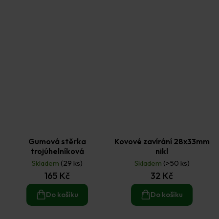
Gumová stěrka
Kovové zavírání 28x33mm
trojúhelníková
nikl
Skladem
(29 ks)
Skladem
(>50 ks)
165 Kč
32 Kč
Do košíku
Do košíku