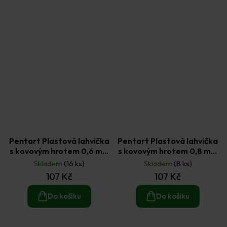
Pentart Plastová lahvička
Pentart Plastová lahvička
s kovovým hrotem 0,6 mm
s kovovým hrotem 0,8 mm
1 ks
1 ks
Skladem
(16 ks)
Skladem
(8 ks)
107 Kč
107 Kč
Do košíku
Do košíku