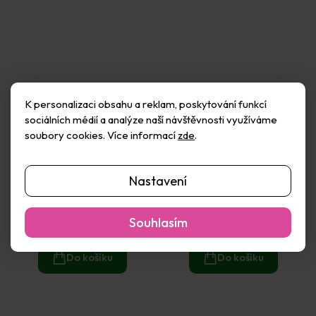
K personalizaci obsahu a reklam, poskytování funkcí
sociálních médií a analýze naší návštěvnosti využíváme
soubory cookies. Více informací
zde
.
Nastavení
Silikonové špachtle sada
Síto v rámu na výrobu
(2ks)
papíru A5
Skladem
(2 ks)
Skladem
(1 ks)
Souhlasím
82 Kč
365 Kč
Do košíku
Do košíku