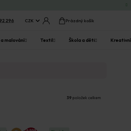
CZK
92 296
Prázdný košík
Nákupní
košík
 a malování
Textil
Škola a děti
Kreativní
39
položek celkem
2 209