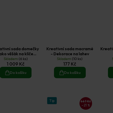
ativní sada domečky
Kreativní sada macramé
Kreat
jako věšák na klíče
- Dekorace na lahev
Skladem
vintage
(6 ks)
Skladem
(10 ks)
1 009 Kč
177 Kč
Do košíku
Do košíku
Tip
667 Kč
–21 %