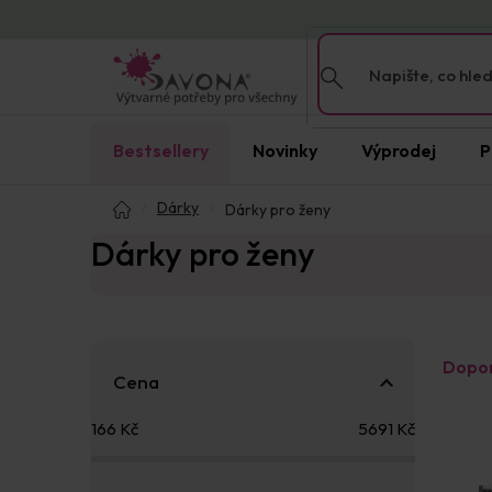
Přejít
na
obsah
Bestsellery
Novinky
Výprodej
P
Domů
Dárky
Dárky pro ženy
Dárky pro ženy
P
Ř
Dopo
o
a
Cena
s
z
V
t
e
166
Kč
5691
Kč
ý
r
n
p
a
í
i