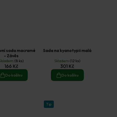
ivní sada macramé
Sada na kyanotypii malá
- Závěs
Skladem
(8 ks)
Skladem
(12 ks)
166 Kč
301 Kč
Do košíku
Do košíku
Tip