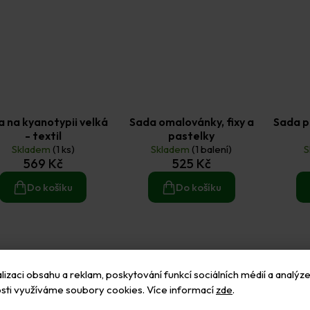
 na kyanotypii velká
Sada omalovánky, fixy a
Sada p
- textil
pastelky
Skladem
(1 ks)
Skladem
(1 balení)
S
569 Kč
525 Kč
Do košíku
Do košíku
Tip
+ Dár
izaci obsahu a reklam, poskytování funkcí sociálních médií a analýze
❤️ Bestseller
sti využíváme soubory cookies. Více informací
zde
.