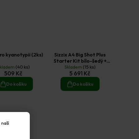
ro kyanotypii (2ks)
Sizzix A4 Big Shot Plus
Starter Kit bílo-šedý +
kladem
(40 ks)
dárek 2 ks česká šablona
Skladem
(15 ks)
509 Kč
5 691 Kč
Do košíku
Do košíku
ek zdarma
 naší