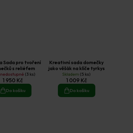
 Sada pro tvoření
Kreativní sada domečky
ečků s reliéfem
jako věšák na klíče tyrkys
 nedostupné
(3 ks)
Skladem
(5 ks)
1 950 Kč
1 009 Kč
Do košíku
Do košíku