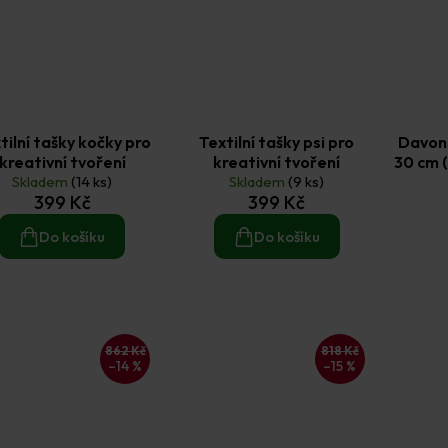
tilní tašky kočky pro
Textilní tašky psi pro
Davon
kreativní tvoření
kreativní tvoření
30 cm (
Skladem
(14 ks)
Skladem
(9 ks)
399 Kč
399 Kč
Do košíku
Do košíku
862 Kč
818 Kč
–14 %
–15 %