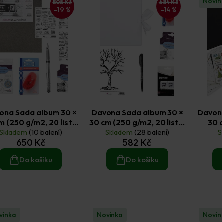
Novin
805 Kč
684 Kč
–19 %
–14 %
ona Sada album 30 ×
Davona Sada album 30 ×
Davon
m (250 g/m2, 20 listů)
30 cm (250 g/m2, 20 listů)
30 
Skladem
Svatba
(10 balení)
Skladem
Svatební strom
(28 balení)
S
650 Kč
582 Kč
Do košíku
Do košíku
vinka
Novinka
Novin