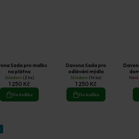
ona Sada pro malbu
Davona Sada pro
Davona
na plátno
odlévání mýdla
dom
Skladem
(2 ks)
Skladem
(14 ks)
Není
1 250 Kč
1 250 Kč
Do košíku
Do košíku
p