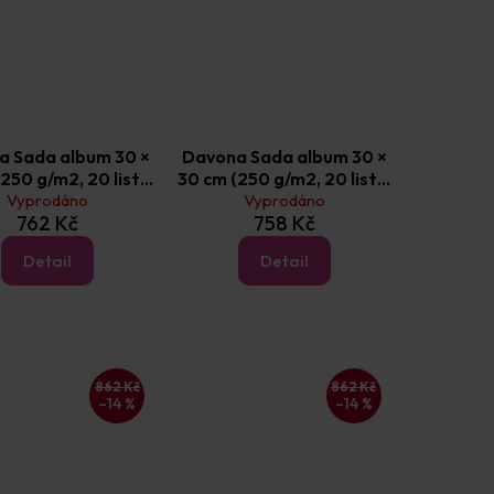
a Sada album 30 ×
Davona Sada album 30 ×
250 g/m2, 20 listů)
30 cm (250 g/m2, 20 listů)
Cestování
Vyprodáno
Vyprodáno
Dovolená
762 Kč
758 Kč
Detail
Detail
862 Kč
862 Kč
–14 %
–14 %