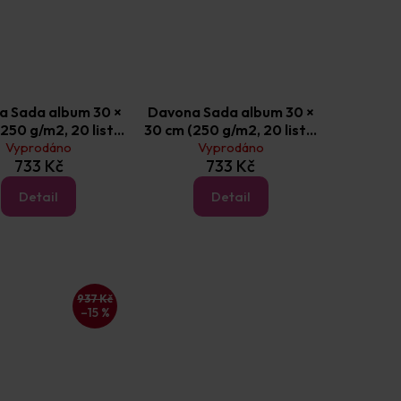
a Sada album 30 ×
Davona Sada album 30 ×
250 g/m2, 20 listů)
30 cm (250 g/m2, 20 listů)
Vyprodáno
Oslava
Prázdniny
Vyprodáno
733 Kč
733 Kč
Detail
Detail
937 Kč
–15 %