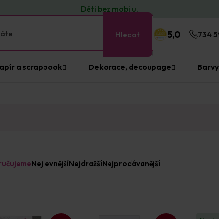
Děti bez
mobilu
.
5,0
Hledat
734 5
apír a scrapbook
Dekorace, decoupage
Barvy
ručujeme
Nejlevnější
Nejdražší
Nejprodávanější