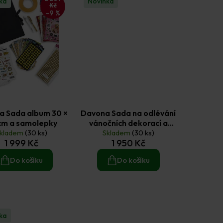
ka
Novinka
Kč
–9 %
a Sada album 30 ×
Davona Sada na odlévání
cm a samolepky
vánočních dekorací a
kladem
(30 ks)
Skladem
domečků
(30 ks)
1 999 Kč
1 950 Kč
Do košíku
Do košíku
ka