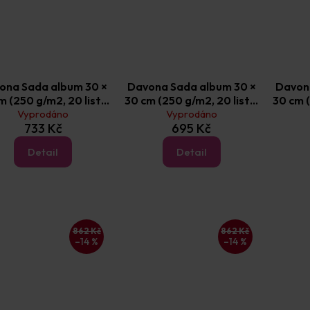
ona Sada album 30 ×
Davona Sada album 30 ×
Davon
m (250 g/m2, 20 listů)
30 cm (250 g/m2, 20 listů)
30 cm (
Vyprodáno
Mazlíček
Narozeniny
Vyprodáno
733 Kč
695 Kč
Detail
Detail
862 Kč
862 Kč
–14 %
–14 %