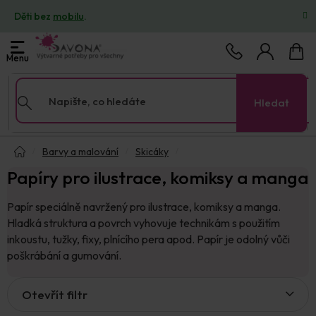
Přejít
Děti bez
mobilu
.
na
obsah
Nákup
košík
Hledat
Domů
Barvy a malování
Skicáky
Papíry pro ilustrace, komiksy a manga
Papír speciálně navržený pro ilustrace, komiksy a manga.
Hladká struktura a povrch vyhovuje technikám s použitím
inkoustu, tužky, fixy, plnícího pera apod. Papír je odolný vůči
poškrábání a gumování.
V
Otevřít filtr
ý
p