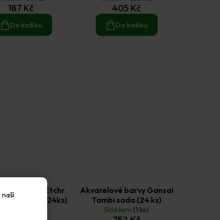
187 Kč
405 Kč
Do košíku
Do košíku
elové barvy Etchr
Akvarelové barvy Gansai
 naší
da Student (24ks)
Tambi sada (24 ks)
Skladem
(1 ks)
Skladem
(1 ks)
1 108 Kč
752 Kč