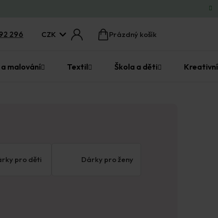
CZK
92 296
Prázdný košík
Nákupní
košík
 a malování
Textil
Škola a děti
Kreativní
rky pro děti
Dárky pro ženy