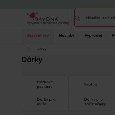
Přejít
na
obsah
Bestsellery
Novinky
Výprodej
P
Domů
Dárky
Dárky
Dárkové
Svatba
poukazy
Dárky pro
Dárky pro
muže
začátečníky