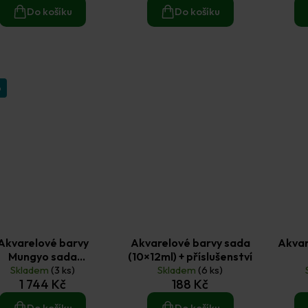
Do košíku
Do košíku
p
Akvarelové barvy
Akvarelové barvy sada
Akvar
Mungyo sada
(10×12ml) + příslušenství
essional velká (48ks)
Skladem
(3 ks)
Skladem
(6 ks)
1 744 Kč
188 Kč
Do košíku
Do košíku