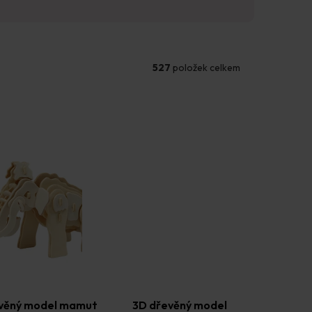
527
položek celkem
věný model mamut
3D dřevěný model