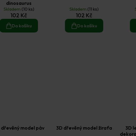
dinosaurus
Skladem
(10 ks)
Skladem
(11 ks)
102 Kč
102 Kč
Do košíku
Do košíku
 dřevěný model páv
3D dřevěný model žirafa
3D l
dekorac