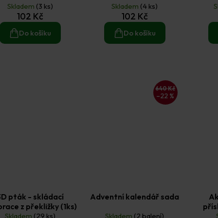
Skladem
(3 ks)
Skladem
(4 ks)
S
102 Kč
102 Kč
Do košíku
Do košíku
640 Kč
–22 %
3D pták - skládací
Adventní kalendář sada
Ak
race z překližky (1ks)
přís
Skladem
(29 ks)
Skladem
(2 balení)