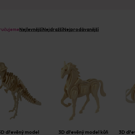
ručujeme
Nejlevnější
Nejdražší
Nejprodávanější
3D dřevěný model
3D dřevěný model kůň
3D dře