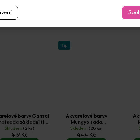
Do košíku
Do košíku
avení
Souh
Tip
arelové barvy Gansai
Akvarelové barvy
Ak
bi sada základní (12
Mungyo sada
Skladem
ks)
(2 ks)
Professional malá (12ks)
Skladem
(28 ks)
Profe
419 Kč
444 Kč
of P