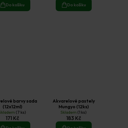
Do košíku
Do košíku
elové barvy sada
Akvarelové pastely
(12x12ml)
Mungyo (12ks)
Skladem
(7 ks)
Skladem
(1 ks)
171 Kč
183 Kč
Do košíku
Do košíku