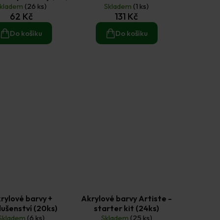
kladem
(26 ks)
Skladem
(1 ks)
62 Kč
131 Kč
Do košíku
Do košíku
rylové barvy +
Akrylové barvy Artiste -
lušenství (20ks)
starter kit (24ks)
Skladem
(6 ks)
Skladem
(25 ks)