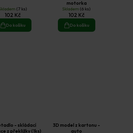
motorka
Skladem
(7 ks)
Skladem
(6 ks)
102 Kč
102 Kč
Do košíku
Do košíku
etadlo - skládací
3D model z kartonu -
e z překližky (1ks)
auto