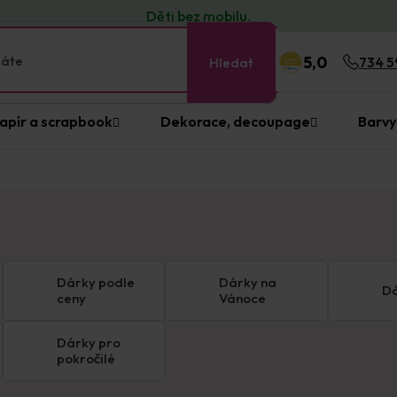
Děti bez
mobilu
.
5,0
Hledat
734 5
apír a scrapbook
Dekorace, decoupage
Barvy
Dárky podle
Dárky na
Dá
ceny
Vánoce
Dárky pro
pokročilé