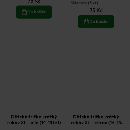
75 Kč
hodnocení
Skladem
(3 ks)
produktu
75 Kč
je
Do košíku
5,0
z
Do košíku
5
hvězdiček.
Dětské tričko krátký
Dětské tričko krátký
rukáv XL - bílé (14-15 let)
rukáv XL - citron (14-15
let)