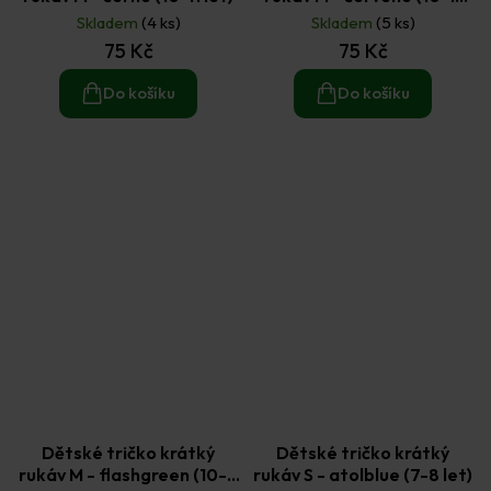
let)
Skladem
(4 ks)
Skladem
(5 ks)
75 Kč
75 Kč
Do košíku
Do košíku
Dětské tričko krátký
Dětské tričko krátký
rukáv M - flashgreen (10-11
rukáv S - atolblue (7-8 let)