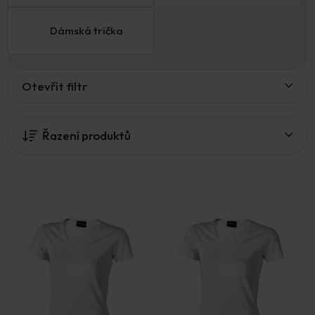
Dámská trička
V
Otevřít filtr
ý
p
i
Řazení produktů
s
p
r
o
d
u
k
t
ů