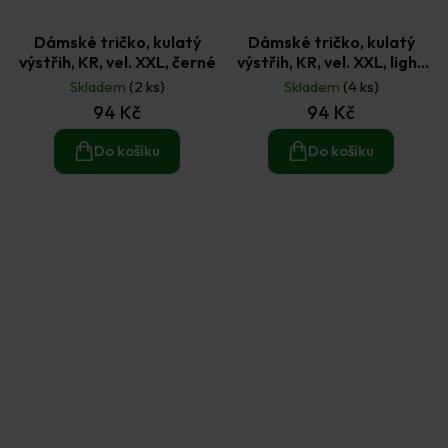
Dámské tričko, kulatý
Dámské tričko, kulatý
výstřih, KR, vel. XXL, černé
výstřih, KR, vel. XXL, light
melange
Skladem
(2 ks)
Skladem
(4 ks)
94 Kč
94 Kč
Do košíku
Do košíku