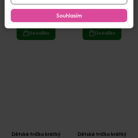
rukáv L - malina (12-13 let)
rukáv M - atolblue (10-11
let)
Skladem
(3 ks)
Skladem
(8 ks)
Souhlasím
75 Kč
71 Kč
Do košíku
Do košíku
Dětské tričko krátký
Dětské tričko krátký