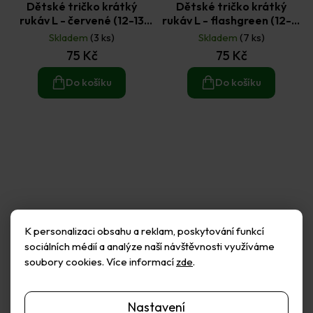
Dětské tričko krátký
Dětské tričko krátký
rukáv L - červené (12-13
rukáv L - flashgreen (12-13
let)
let)
Skladem
(3 ks)
Skladem
(7 ks)
75 Kč
75 Kč
Do košíku
Do košíku
K personalizaci obsahu a reklam, poskytování funkcí
sociálních médií a analýze naší návštěvnosti využíváme
soubory cookies. Více informací
zde
.
Nastavení
Dětské tričko krátký
Dětské tričko krátký