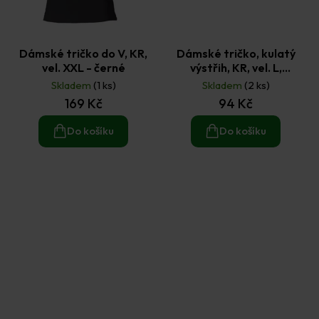
Dámské tričko do V, KR,
Dámské tričko, kulatý
vel. XXL - černé
výstřih, KR, vel. L,
flashgreen
Skladem
(1 ks)
Skladem
(2 ks)
169 Kč
94 Kč
Do košíku
Do košíku