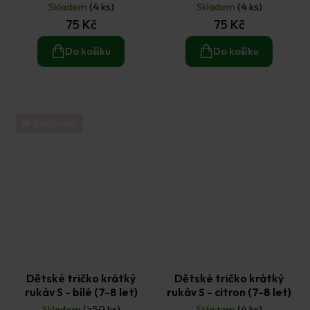
let)
Skladem
(4 ks)
Skladem
(4 ks)
75 Kč
75 Kč
Do košíku
Do košíku
❤️ Bestseller
Dětské tričko krátký
Dětské tričko krátký
rukáv S - bílé (7-8 let)
rukáv S - citron (7-8 let)
Skladem
(>50 ks)
Skladem
(4 ks)