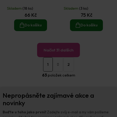
Průměrné
Průměrné
hodnocení
hodnocení
Skladem
(18 ks)
Skladem
(3 ks)
produktu
produktu
66 Kč
75 Kč
je
je
5,0
5,0
z
Do košíku
z
Do košíku
5
5
hvězdiček.
hvězdiček.
Načíst 31 dalších
S
O
t
1
2
v
r
á
l
63
položek celkem
n
á
k
d
o
a
Z
v
c
Nepropásněte zajímavé akce a
á
á
í
n
p
novinky
p
í
a
r
t
v
Buďte u toho jako první!
Zadejte svůj e-mail a my vám pošleme