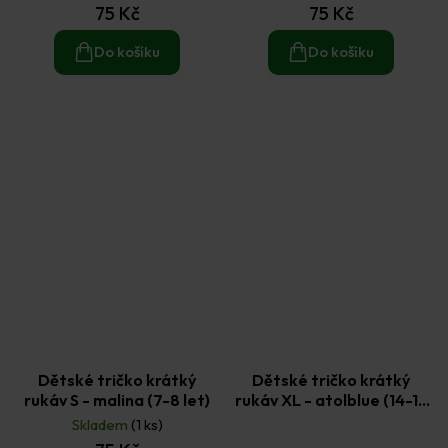
75 Kč
75 Kč
Do košíku
Do košíku
Dětské tričko krátký
Dětské tričko krátký
rukáv S - malina (7-8 let)
rukáv XL - atolblue (14-15
let)
Skladem
(1 ks)
Průměrné