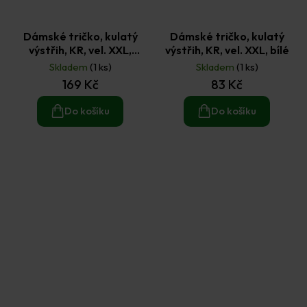
Dámské tričko, kulatý
Dámské tričko, kulatý
výstřih, KR, vel. XXL,
výstřih, KR, vel. XXL, bílé
atolblue
Skladem
(1 ks)
Skladem
(1 ks)
169 Kč
83 Kč
Do košíku
Do košíku