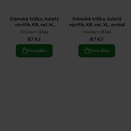
Dámské tričko, kulatý
Dámské tričko, kulatý
výstřih, KR, vel. M,
výstřih, KR, vel. XL, orchid
flashgreen
Skladem
(2 ks)
Skladem
(5 ks)
87 Kč
87 Kč
Do košíku
Do košíku