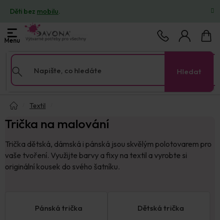
Přejít
Děti bez
mobilu
.
na
obsah
Nákup
košík
Hledat
Domů
Textil
Trička na malování
Trička dětská, dámská i pánská jsou skvělým polotovarem pro
vaše tvoření. Využijte barvy a fixy na textil a vyrobte si
originální kousek do svého šatníku.
Pánská trička
Dětská trička