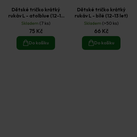
Dětské tričko krátký
Dětské tričko krátký
rukáv L - atolblue (12-13
rukáv L - bílé (12-13 let)
let)
Skladem
(7 ks)
Skladem
(>50 ks)
75 Kč
66 Kč
Do košíku
Do košíku