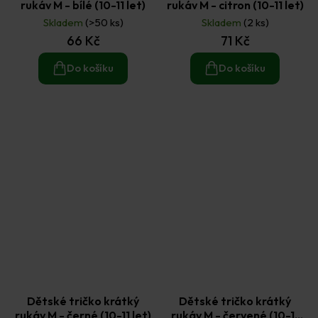
rukáv M - bílé (10-11 let)
rukáv M - citron (10-11 let)
Skladem
(>50 ks)
Skladem
(2 ks)
66 Kč
71 Kč
Do košíku
Do košíku
Dětské tričko krátký
Dětské tričko krátký
rukáv M - černé (10-11 let)
rukáv M - červené (10-11