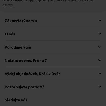
í
k
novinky, užitečné tipy, inspiraci i zajímavé akce dřív, než je uvidí
y
ostatní.
v
ý
p
Zákaznický servis
i
s
u
O nás
Poradíme vám
Naše prodejna,
Praha 7
Výdej objednávek,
Králův Dvůr
Potřebujete poradit?
Sledujte nás