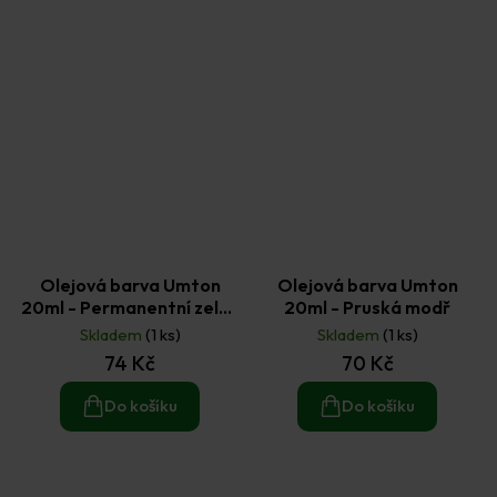
Olejová barva Umton
Olejová barva Umton
20ml - Permanentní zeleň
20ml - Pruská modř
světlá
Skladem
(1 ks)
Skladem
(1 ks)
74 Kč
70 Kč
Do košíku
Do košíku