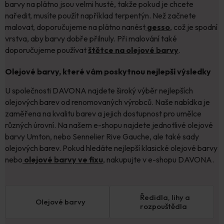
barvy na plátno jsou velmi husté, takže pokud je chcete
naředit, musíte použít například terpentýn. Než začnete
malovat, doporučujeme na plátno nanést
gesso
,
což je spodní
vrstva, aby barvy dobře přilnuly. Při malování také
doporučujeme používat
štětce na olejové barvy
.
Olejové barvy, které vám poskytnou nejlepší výsledky
U společnosti DAVONA najdete široký výběr nejlepších
olejových barev od renomovaných výrobců. Naše nabídka je
zaměřena na kvalitu barev a jejich dostupnost pro umělce
různých úrovní. Na našem e-shopu najdete jednotlivé olejové
barvy Umton, nebo Sennelier Rive Gauche, ale také sady
olejových barev. Pokud hledáte nejlepší klasické olejové barvy
nebo
olejové barvy ve fixu
, nakupujte v e-shopu DAVONA.
Ředidla, lihy a
Olejové barvy
rozpouštědla