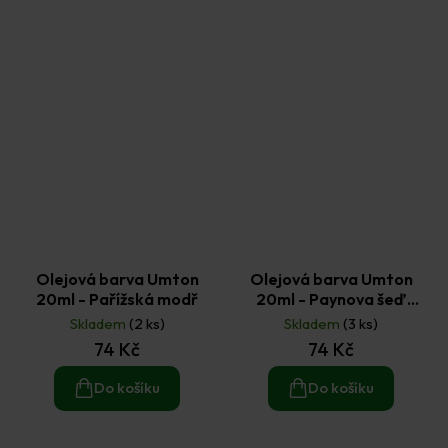
Olejová barva Umton
Olejová barva Umton
20ml - Pařížská modř
20ml - Paynova šeď
tmavá
Skladem
(2 ks)
Skladem
(3 ks)
74 Kč
74 Kč
Do košíku
Do košíku