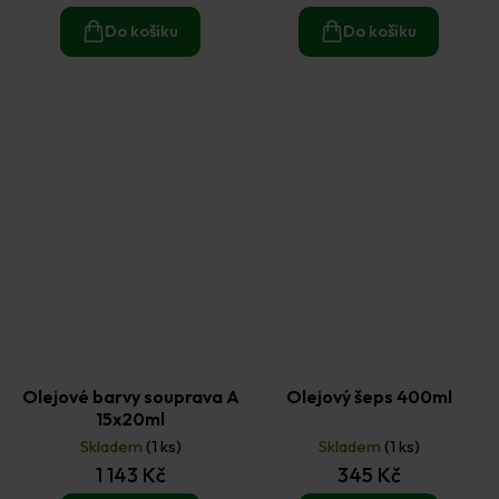
Do košíku
Do košíku
Olejové barvy souprava A
Olejový šeps 400ml
15x20ml
Skladem
(1 ks)
Skladem
(1 ks)
1 143 Kč
345 Kč