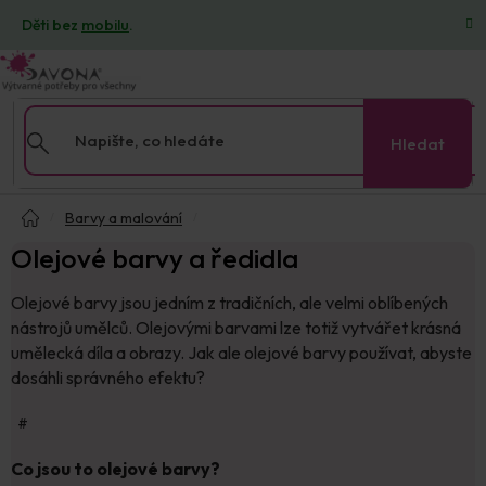
Přejít
Děti bez
mobilu
.
na
obsah
Hledat
Domů
Barvy a malování
Olejové barvy a ředidla
Olejové barvy jsou jedním z tradičních, ale velmi oblíbených
nástrojů umělců. Olejovými barvami lze totiž vytvářet krásná
umělecká díla a obrazy. Jak ale olejové barvy používat, abyste
dosáhli správného efektu?
#
Co jsou to olejové barvy?