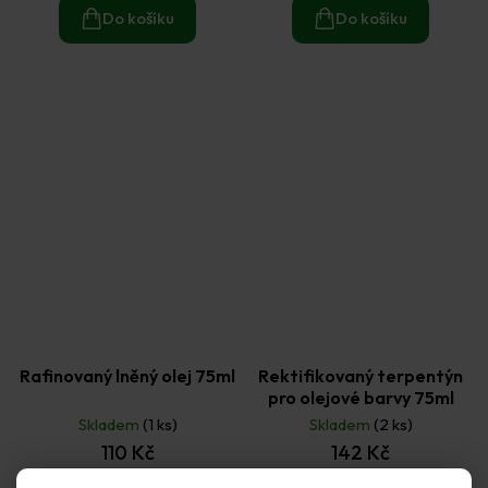
Do košíku
Do košíku
Rafinovaný lněný olej 75ml
Rektifikovaný terpentýn
pro olejové barvy 75ml
Skladem
(1 ks)
Skladem
(2 ks)
110 Kč
142 Kč