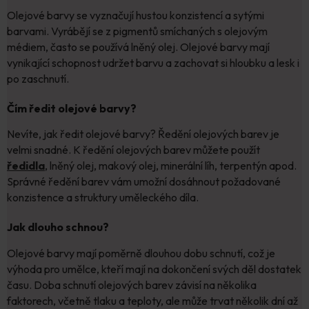
Olejové barvy se vyznačují hustou konzistencí a sytými
barvami. Vyrábějí se z pigmentů smíchaných s olejovým
médiem, často se používá lněný olej. Olejové barvy mají
vynikající schopnost udržet barvu a zachovat si hloubku a lesk i
po zaschnutí.
Čím ředit olejové barvy?
Nevíte, jak ředit olejové barvy? Ředění olejových barev je
velmi snadné. K ředění olejových barev můžete použít
ředidla
, lněný olej, makový olej, minerální líh, terpentýn apod.
Správné ředění barev vám umožní dosáhnout požadované
konzistence a struktury uměleckého díla.
Jak dlouho schnou?
Olejové barvy mají poměrně dlouhou dobu schnutí, což je
výhoda pro umělce, kteří mají na dokončení svých děl dostatek
času. Doba schnutí olejových barev závisí na několika
faktorech, včetně tlaku a teploty, ale může trvat několik dní až