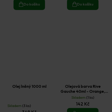
Do košíku
Do košíku
Olej lněný 1000 ml
Olejová barva Rive
Gauche 40ml - Orange,
oranžová
Skladem
(1 ks)
Průměrné
142 Kč
hodnocení
Skladem
(3 ks)
produktu