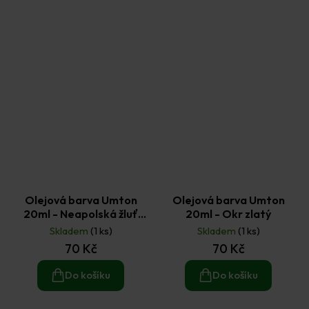
Olejová barva Umton
Olejová barva Umton
20ml - Neapolská žluť
20ml - Okr zlatý
tmavá
Skladem
(1 ks)
Skladem
(1 ks)
70 Kč
70 Kč
Do košíku
Do košíku