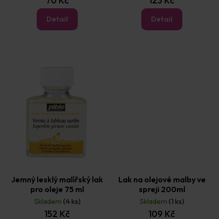
70 Kč
123 Kč
Detail
Detail
Jemný lesklý malířský lak
Lak na olejové malby ve
pro oleje 75 ml
spreji 200ml
Skladem
(4 ks)
Skladem
(1 ks)
152 Kč
109 Kč