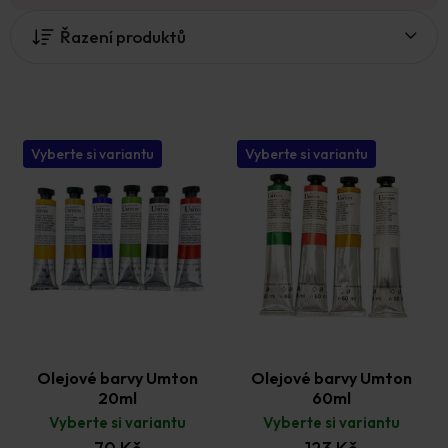
P
V
Řazení produktů
o
ý
s
p
t
i
r
s
a
p
n
r
Vyberte si variantu
Vyberte si variantu
n
o
í
d
p
u
a
k
n
t
e
ů
l
Olejové barvy Umton
Olejové barvy Umton
20ml
60ml
Vyberte si variantu
Vyberte si variantu