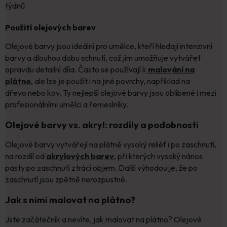
týdnů.
Použití olejových barev
Olejové barvy jsou ideální pro umělce, kteří hledají intenzivní
barvy a dlouhou dobu schnutí, což jim umožňuje vytvářet
opravdu detailní díla. Často se používají k
malování na
plátno
, ale lze je použít i na jiné povrchy, například na
dřevo nebo kov. Ty nejlepší olejové barvy jsou oblíbené i mezi
profesionálními umělci a řemeslníky.
Olejové barvy vs. akryl: rozdíly a podobnosti
Olejové barvy vytvářejí na plátně vysoký reliéf i po zaschnutí,
na rozdíl od
akrylových barev
,
při kterých vysoký nános
pasty po zaschnutí ztrácí objem. Další výhodou je, že po
zaschnutí jsou zpětně nerozpustné.
Jak s nimi malovat na plátno?
Jste začátečník a nevíte, jak malovat na plátno? Olejové