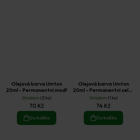
Olejová barva Umton
Olejová barva Umton
20ml - Permanentní modř
20ml - Permanentní zeleň
skvělá
Skladem
(2 ks)
Skladem
(1 ks)
70 Kč
74 Kč
Do košíku
Do košíku