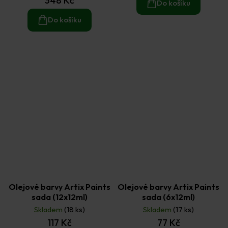
348 Kč
je
Do košíku
5,0
z
Do košíku
5
hvězdiček.
Olejové barvy Artix Paints
Olejové barvy Artix Paints
sada (12x12ml)
sada (6x12ml)
Skladem
(18 ks)
Skladem
(17 ks)
117 Kč
77 Kč