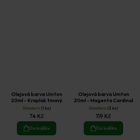
Olejová barva Umton
Olejová barva Umton
20ml - Kraplak tmavý
20ml - Magenta Cardinal
Skladem
(1 ks)
Skladem
(3 ks)
74 Kč
119 Kč
Do košíku
Do košíku