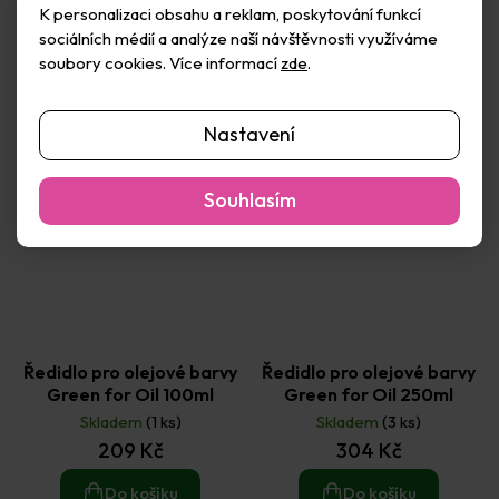
Do košíku
Do košíku
K personalizaci obsahu a reklam, poskytování funkcí
sociálních médií a analýze naší návštěvnosti využíváme
soubory cookies. Více informací
zde
.
Nastavení
Souhlasím
Ředidlo pro olejové barvy
Ředidlo pro olejové barvy
Green for Oil 100ml
Green for Oil 250ml
Skladem
(1 ks)
Skladem
(3 ks)
209 Kč
304 Kč
Do košíku
Do košíku