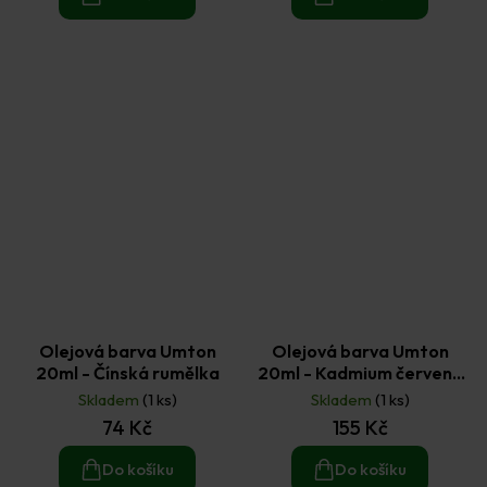
Olejová barva Umton
Olejová barva Umton
20ml - Čínská rumělka
20ml - Kadmium červené
tmavé
Skladem
(1 ks)
Skladem
(1 ks)
74 Kč
155 Kč
Do košíku
Do košíku