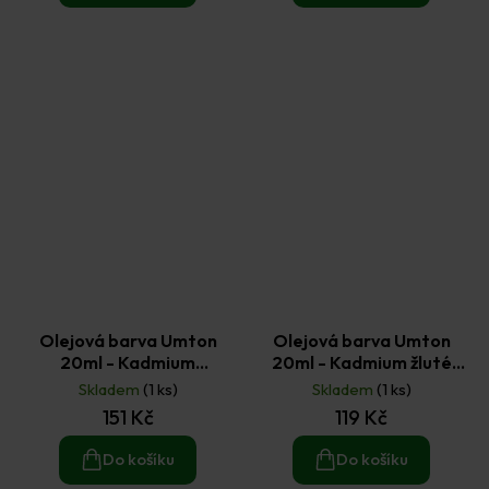
Olejová barva Umton
Olejová barva Umton
20ml - Kadmium
20ml - Kadmium žluté
purpurové
tmavé
Skladem
(1 ks)
Skladem
(1 ks)
151 Kč
119 Kč
Do košíku
Do košíku