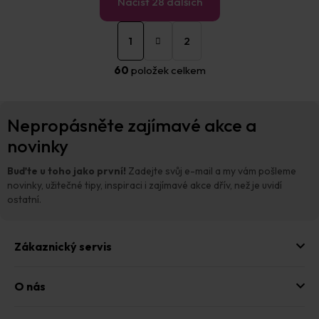
Načíst 28 dalších
S
O
t
1
2
v
r
á
l
60
položek celkem
n
á
k
d
o
a
Z
v
c
Nepropásněte zajímavé akce a
á
á
í
n
p
novinky
p
í
a
r
t
v
Buďte u toho jako první!
Zadejte svůj e-mail a my vám pošleme
í
k
novinky, užitečné tipy, inspiraci i zajímavé akce dřív, než je uvidí
y
ostatní.
v
ý
p
Zákaznický servis
i
s
u
O nás