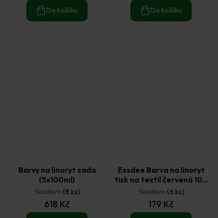
Do košíku
Do košíku
Barvy na linoryt sada
Essdee Barva na linoryt
(5x100ml)
tisk na textil červená 100
ml
Skladem
(8 ks)
Skladem
(6 ks)
618 Kč
179 Kč