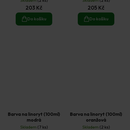
Skladem
(2 ks)
Skladem
(2 ks)
203 Kč
205 Kč
Do košíku
Do košíku
Barva na linoryt (100ml)
Barva na linoryt (100ml)
modrá
oranžová
Skladem
(7 ks)
Skladem
(2 ks)