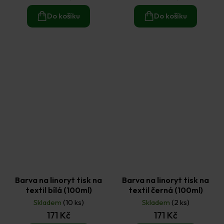
Do košíku
Do košíku
Barva na linoryt tisk na
Barva na linoryt tisk na
textil bílá (100ml)
textil černá (100ml)
Skladem
(10 ks)
Skladem
(2 ks)
171 Kč
171 Kč