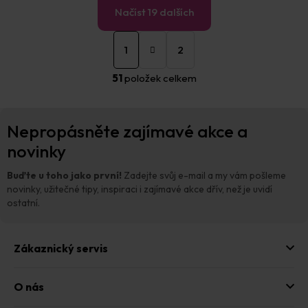
Načíst 19 dalších
S
O
t
1
2
v
r
á
l
51
položek celkem
n
á
k
d
o
a
Z
v
c
Nepropásněte zajímavé akce a
á
á
í
n
p
novinky
p
í
a
r
t
v
Buďte u toho jako první!
Zadejte svůj e-mail a my vám pošleme
í
k
novinky, užitečné tipy, inspiraci i zajímavé akce dřív, než je uvidí
y
ostatní.
v
ý
p
Zákaznický servis
i
s
u
O nás