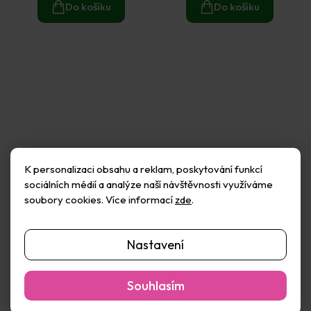
Do košíku
Do košíku
K personalizaci obsahu a reklam, poskytování funkcí
sociálních médií a analýze naší návštěvnosti využíváme
soubory cookies. Více informací
zde
.
Essdee Barva na linoryt
Essdee Barva na linoryt
Nastavení
tisk na textil modrá 100 ml
tisk na textil žlutá 100 ml
Skladem
(5 ks)
Skladem
(7 ks)
179 Kč
179 Kč
Souhlasím
Do košíku
Do košíku