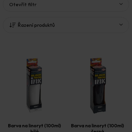
Otevřít filtr
ý
p
i
Řazení produktů
s
p
r
o
d
u
k
t
ů
Barva na linoryt (100ml)
Barva na linoryt (100ml)
bílá
černá