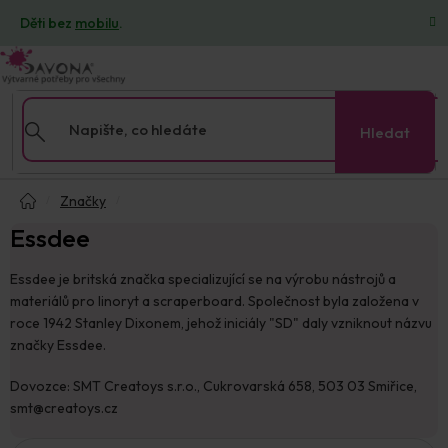
Přejít
Děti bez
mobilu
.
na
obsah
Hledat
Domů
Značky
Essdee
Essdee je britská značka specializující se na výrobu nástrojů a
materiálů pro linoryt a scraperboard. Společnost byla založena v
roce 1942 Stanley Dixonem, jehož iniciály "SD" daly vzniknout názvu
značky Essdee. ​
Dovozce: SMT Creatoys s.r.o., Cukrovarská 658, 503 03 Smiřice,
smt@creatoys.cz
V