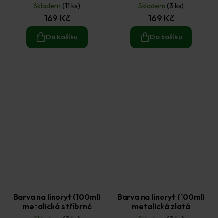
Skladem
(11 ks)
Skladem
(3 ks)
169 Kč
169 Kč
Do košíku
Do košíku
Barva na linoryt (100ml)
Barva na linoryt (100ml)
metalická stříbrná
metalická zlatá