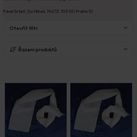
Pavel Sršeň, Do Hlinek 742/12, 103 00 Praha 10
V
Otevřít filtr
ý
p
i
Řazení produktů
s
p
r
o
d
u
k
t
ů