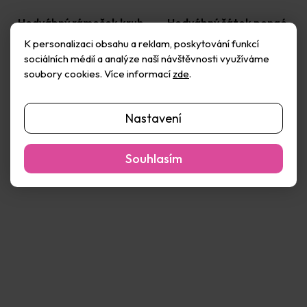
Hedvábný rámeček kruh
Hedvábný šátek pongé
15cm
28×28cm
K personalizaci obsahu a reklam, poskytování funkcí
Skladem
(26 ks)
Skladem
(30 ks)
sociálních médií a analýze naší návštěvnosti využíváme
154 Kč
59 Kč
soubory cookies. Více informací
zde
.
Do košíku
Do košíku
Nastavení
Souhlasím