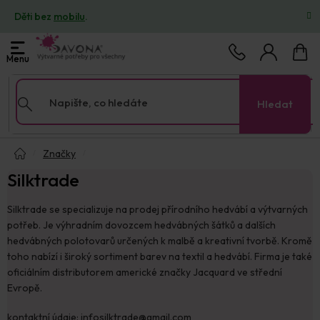
Přejít
Děti bez
mobilu
.
na
obsah
Nákup
košík
Hledat
Domů
Značky
Silktrade
Silktrade se specializuje na prodej přírodního hedvábí a výtvarných
potřeb. Je výhradním dovozcem hedvábných šátků a dalších
hedvábných polotovarů určených k malbě a kreativní tvorbě. Kromě
toho nabízí i široký sortiment barev na textil a hedvábí. Firma je také
oficiálním distributorem americké značky Jacquard ve střední
Evropě.
kontaktní údaje: infosilktrade@gmail.com