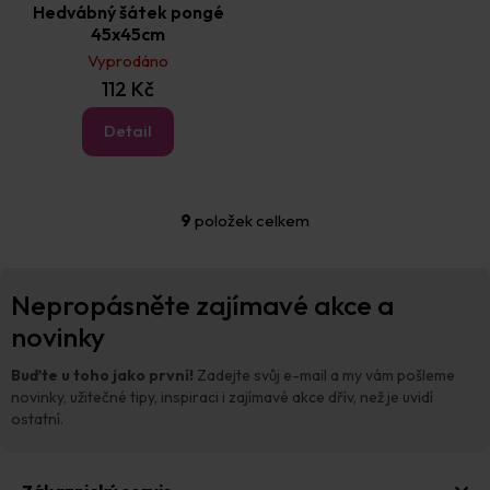
Hedvábný šátek pongé
45x45cm
Vyprodáno
112 Kč
Detail
9
položek celkem
O
v
l
Z
á
Nepropásněte zajímavé akce a
á
d
p
novinky
a
a
c
t
í
Buďte u toho jako první!
Zadejte svůj e-mail a my vám pošleme
p
í
novinky, užitečné tipy, inspiraci i zajímavé akce dřív, než je uvidí
r
ostatní.
v
k
y