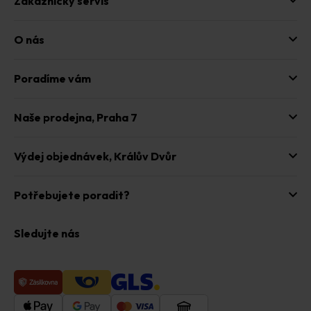
Zákaznický servis
v
ý
p
O nás
i
s
u
Poradíme vám
Naše prodejna,
Praha 7
Výdej objednávek,
Králův Dvůr
Potřebujete poradit?
Sledujte nás