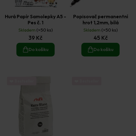
Hurá Papír Samolepky A5 -
Popisovač permanentní
Pes č. 1
hrot 1,2mm, bílá
Skladem
(>50 ks)
Skladem
(>50 ks)
39 Kč
45 Kč
Do košíku
Do košíku
❤️ Bestseller
❤️ Bestseller