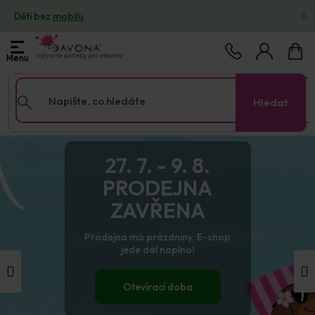
Přejít
Děti bez
mobilu
.
na
obsah
Nákup
košík
Hledat
Předchozí
Nás
27. 7. - 9. 8.
PRODEJNA
ZAVŘENA
Prodejna má prázdniny. E-shop
jede dál naplno!
Otevírací doba