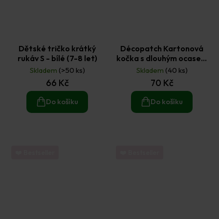
Dětské tričko krátký
Décopatch Kartonová
rukáv S - bílé (7-8 let)
kočka s dlouhým ocasem
16,5 × 8,5 × 3,5 cm
Skladem
(>50 ks)
Skladem
(40 ks)
66 Kč
70 Kč
Do košíku
Do košíku
❤️ Bestseller
❤️ Bestseller