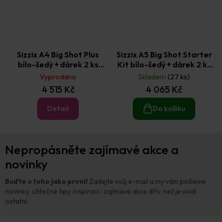
Sizzix A4 Big Shot Plus
Sizzix A5 Big Shot Starter
bílo-šedý + dárek 2 ks
Kit bílo-šedý + dárek 2 ks
česká šablona
česká šablona
Vyprodáno
Skladem
(27 ks)
4 515 Kč
4 065 Kč
Detail
Do košíku
Z
Nepropásněte zajímavé akce a
á
p
novinky
a
t
Buďte u toho jako první!
Zadejte svůj e-mail a my vám pošleme
í
novinky, užitečné tipy, inspiraci i zajímavé akce dřív, než je uvidí
ostatní.