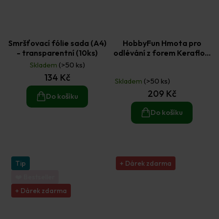
Smršťovací fólie sada (A4)
HobbyFun Hmota pro
- transparentní (10ks)
odlévání z forem Keraflott
1 kg
Skladem
(>50 ks)
Průměrné
134 Kč
hodnocení
Skladem
(>50 ks)
produktu
209 Kč
je
Do košíku
5,0
z
Do košíku
5
hvězdiček.
Tip
+ Dárek zdarma
❤️ Bestseller
+ Dárek zdarma