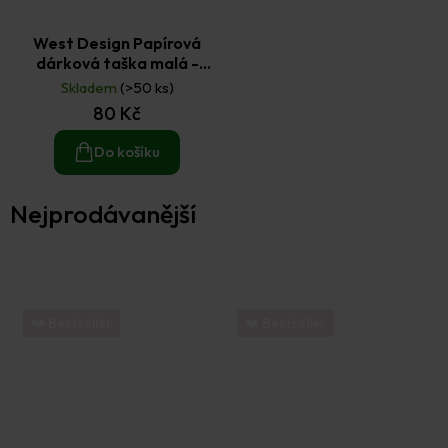
West Design Papírová
dárková taška malá -
kraft (5 ks)
Skladem
(>50 ks)
80 Kč
Do košíku
Nejprodávanější
❤️ Bestseller
❤️ Bestseller