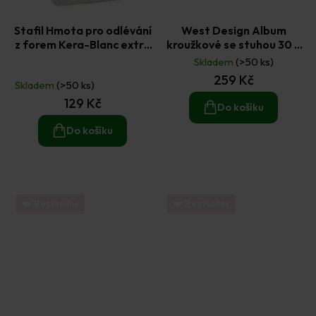
Stafil Hmota pro odlévání
West Design Album
z forem Kera-Blanc extra
kroužkové se stuhou 30 ×
bílá 1 kg
30 cm (200 g/m2, 42 listů)
Skladem
(>50 ks)
Průměrné
- černé
259 Kč
hodnocení
Skladem
(>50 ks)
produktu
129 Kč
je
Do košíku
5,0
z
Do košíku
5
hvězdiček.
❤️ Bestseller
❤️ Bestseller