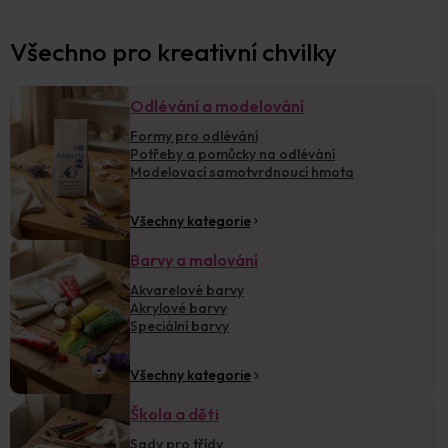
Všechno pro kreativní chvilky
Odlévání a modelování
Formy pro odlévání
Potřeby a pomůcky na odlévání
Modelovací samotvrdnoucí hmota
Všechny kategorie
Barvy a malování
Akvarelové barvy
Akrylové barvy
Speciální barvy
Všechny kategorie
Škola a děti
Sady pro třídy