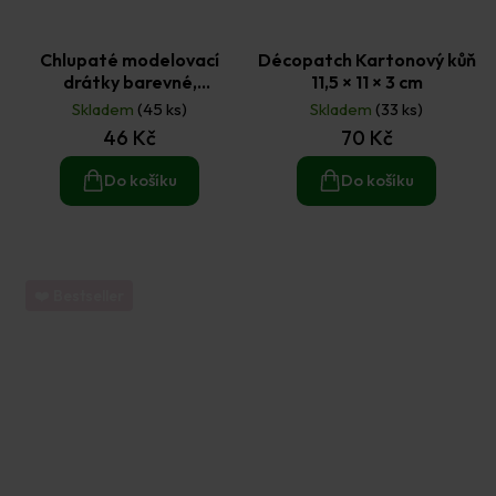
Chlupaté modelovací
Décopatch Kartonový kůň
drátky barevné,
11,5 × 11 × 3 cm
pruhované (20ks)
Skladem
(45 ks)
Skladem
(33 ks)
46 Kč
70 Kč
Do košíku
Do košíku
❤️ Bestseller