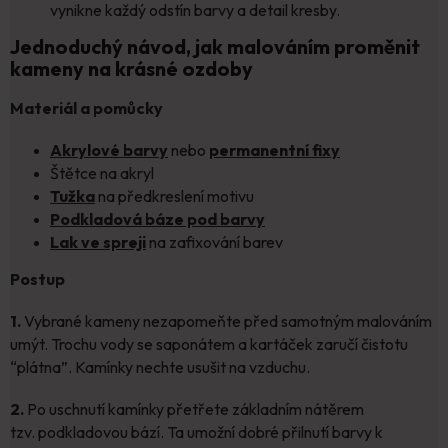
vynikne každý odstín barvy a detail kresby.
Jednoduchý návod, jak malováním proměnit
kameny na krásné ozdoby
Materiál a pomůcky
Akrylové barvy
nebo
permanentní fixy
Štětce na akryl
Tužka
na předkreslení motivu
Podkladová báze pod barvy
Lak ve spreji
na zafixování barev
Postup
1.
Vybrané kameny nezapomeňte před samotným malováním
umýt. Trochu vody se saponátem a kartáček zaručí čistotu
“plátna”. Kamínky nechte usušit na vzduchu.
2.
Po uschnutí kamínky přetřete základním nátěrem
tzv. podkladovou bází. Ta umožní dobré přilnutí barvy k