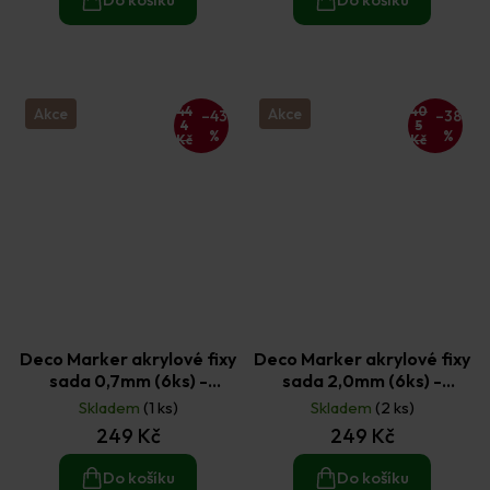
44
40
Akce
Akce
–43
–38
4
5
%
%
Kč
Kč
Deco Marker akrylové fixy
Deco Marker akrylové fixy
sada 0,7mm (6ks) -
sada 2,0mm (6ks) -
základní odstíny
metalické odstíny
Skladem
(1 ks)
Skladem
(2 ks)
249 Kč
249 Kč
Do košíku
Do košíku