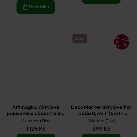
4,0
z
Do košíku
5
hvězdiček.
44
Akce
–32
4
%
Kč
Artmagico Akrylové
Deco Marker akrylové fixy
popisovače oboustranné
sada 0,7mm (6ks) -
DUOJOY 30 ks
pastelové odstíny
Skladem
(1 ks)
Skladem
(1 ks)
1 128 Kč
299 Kč