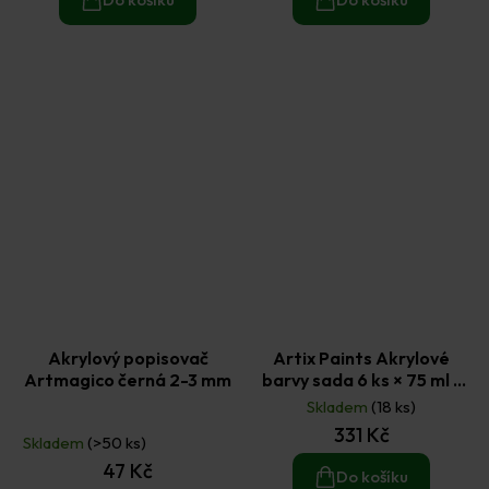
Akrylový popisovač
Artix Paints Akrylové
Artmagico černá 2-3 mm
barvy sada 6 ks × 75 ml -
metalický mix
Skladem
(18 ks)
Průměrné
331 Kč
hodnocení
Skladem
(>50 ks)
produktu
47 Kč
je
Do košíku