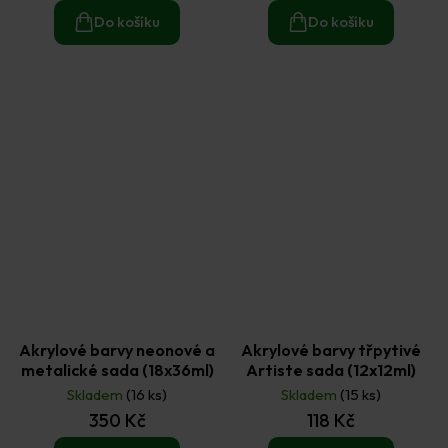
Do košíku
Do košíku
Akrylové barvy neonové a
Akrylové barvy třpytivé
metalické sada (18x36ml)
Artiste sada (12x12ml)
Skladem
(16 ks)
Skladem
(15 ks)
350 Kč
118 Kč