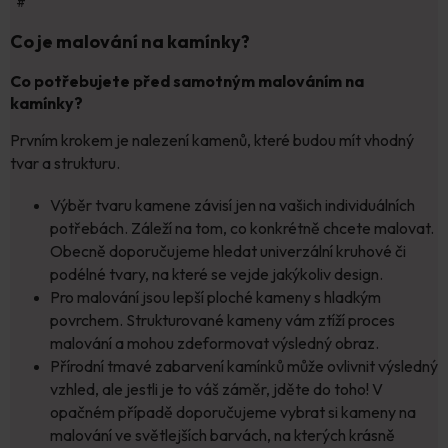
#
Co je malování na kamínky?
Co potřebujete před samotným malováním na
kamínky?
Prvním krokem je nalezení kamenů, které budou mít vhodný
tvar a strukturu.
Výběr tvaru kamene závisí jen na vašich individuálních
potřebách. Záleží na tom, co konkrétně chcete malovat.
Obecně doporučujeme hledat univerzální kruhové či
podélné tvary, na které se vejde jakýkoliv design.
Pro malování jsou lepší ploché kameny s hladkým
povrchem. Strukturované kameny vám ztíží proces
malování a mohou zdeformovat výsledný obraz.
Přírodní tmavé zabarvení kamínků může ovlivnit výsledný
vzhled, ale jestli je to váš záměr, jděte do toho! V
opačném případě doporučujeme vybrat si kameny na
malování ve světlejších barvách, na kterých krásně