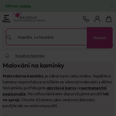
Přejít
Děti bez
mobilu
.
na
obsah
Nákup
košík
Hledat
Domů
Kreativní techniky
Malování na kamínky
Malování na kamínky
je zábava pro celou rodinu. Najděte si
kameny na procházce a můžete se věnovat malování i s dětmi.
Na kamínky potřebujete
akrylové barvy
a
permanentní
popisovače
.
Na zafixování barev doporučujeme použití
lak
ve spreji
. Chcete-li kameny jako venkovní dekoraci,
použijte lak na venkovní použití.