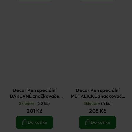
Decor Pen speciální
Decor Pen speciální
BAREVNÉ značkovače
METALICKÉ značkovače
(8+1)
(8+1)
Skladem
(22 ks)
Skladem
(4 ks)
201 Kč
205 Kč
Do košíku
Do košíku