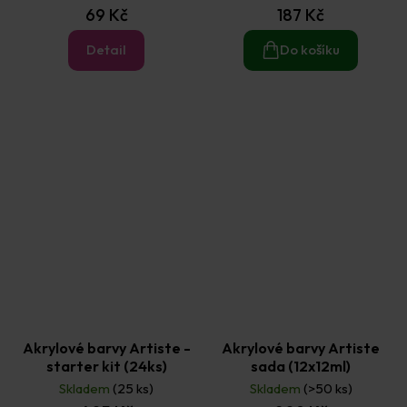
69 Kč
187 Kč
Detail
Do košíku
Akrylové barvy Artiste -
Akrylové barvy Artiste
starter kit (24ks)
sada (12x12ml)
Skladem
(25 ks)
Skladem
(>50 ks)