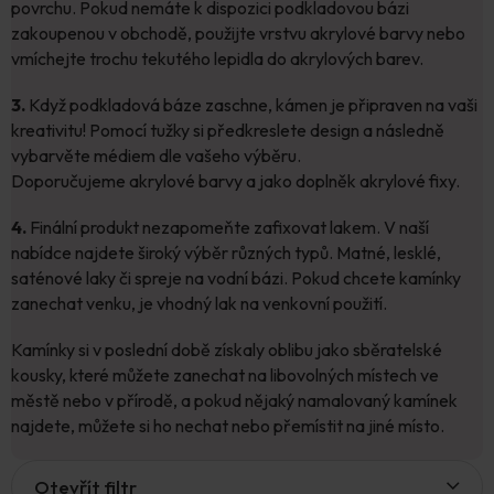
povrchu. Pokud nemáte k dispozici podkladovou bázi
zakoupenou v obchodě, použijte vrstvu akrylové barvy nebo
vmíchejte trochu tekutého lepidla do akrylových barev.
3.
Když podkladová báze zaschne, kámen je připraven na vaši
kreativitu! Pomocí tužky si předkreslete design a následně
vybarvěte médiem dle vašeho výběru.
Doporučujeme akrylové barvy a jako doplněk akrylové fixy.
4.
Finální produkt nezapomeňte zafixovat lakem. V naší
nabídce najdete široký výběr různých typů. Matné, lesklé,
saténové laky či spreje na vodní bázi. Pokud chcete kamínky
zanechat venku, je vhodný lak na venkovní použití.
Kamínky si v poslední době získaly oblibu jako sběratelské
kousky, které můžete zanechat na libovolných místech ve
městě nebo v přírodě, a pokud nějaký namalovaný kamínek
najdete, můžete si ho nechat nebo přemístit na jiné místo.
V
Otevřít filtr