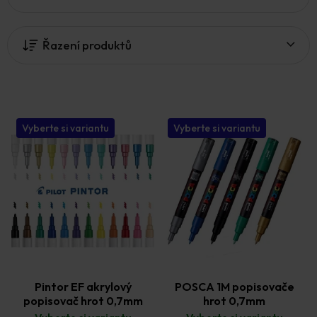
ý
p
i
Řazení produktů
s
p
r
o
d
u
Vyberte si variantu
Vyberte si variantu
k
t
ů
Pintor EF akrylový
POSCA 1M popisovače
popisovač hrot 0,7mm
hrot 0,7mm