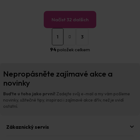
Načíst 32 dalších
S
O
t
1
3
v
r
á
l
94
položek celkem
n
á
k
d
o
a
Z
v
c
Nepropásněte zajímavé akce a
á
á
í
n
p
novinky
p
í
a
r
t
v
Buďte u toho jako první!
Zadejte svůj e-mail a my vám pošleme
í
k
novinky, užitečné tipy, inspiraci i zajímavé akce dřív, než je uvidí
y
ostatní.
v
ý
p
Zákaznický servis
i
s