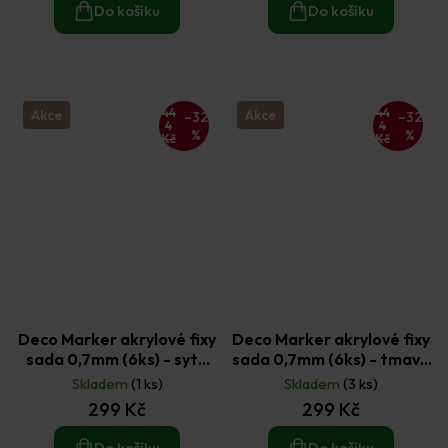
Do košíku
Do košíku
44
44
Akce
Akce
–32
–32
4
4
%
%
Kč
Kč
Deco Marker akrylové fixy
Deco Marker akrylové fixy
sada 0,7mm (6ks) - syté
sada 0,7mm (6ks) - tmavé
odstíny
odstíny
Skladem
(1 ks)
Skladem
(3 ks)
299 Kč
299 Kč
Do košíku
Do košíku