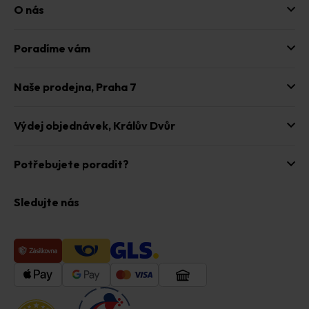
u
O nás
Poradíme vám
Naše prodejna,
Praha 7
Výdej objednávek,
Králův Dvůr
Potřebujete poradit?
Sledujte nás