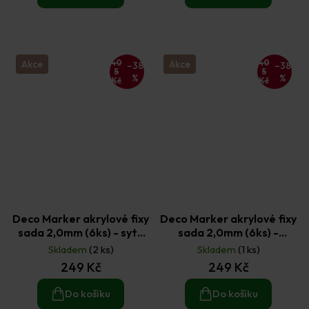
40
40
Akce
Akce
–38
–38
5
5
%
%
Kč
Kč
Deco Marker akrylové fixy
Deco Marker akrylové fixy
sada 2,0mm (6ks) - syté
sada 2,0mm (6ks) -
odstíny
základní odstíny
Skladem
(2 ks)
Skladem
(1 ks)
249 Kč
249 Kč
Do košíku
Do košíku