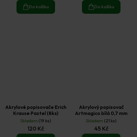
Do košíku
Do košíku
Akrylové popisovače Erich
Akrylový popisovač
Krause Pastel (8ks)
Artmagico bílá 0,7 mm
Skladem
(19 ks)
Skladem
(21 ks)
120 Kč
45 Kč