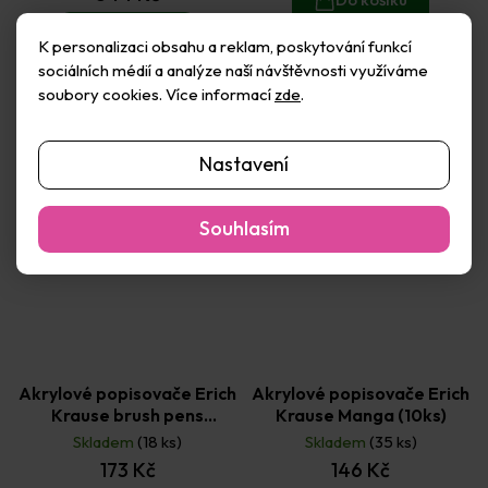
5,0
z
Do košíku
K personalizaci obsahu a reklam, poskytování funkcí
5
sociálních médií a analýze naší návštěvnosti využíváme
hvězdiček.
soubory cookies. Více informací
zde
.
Nastavení
Souhlasím
Akrylové popisovače Erich
Akrylové popisovače Erich
Krause brush pens
Krause Manga (10ks)
základní barvy (12ks)
Skladem
(18 ks)
Skladem
(35 ks)
173 Kč
146 Kč