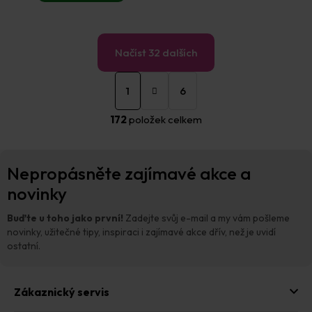
hvězdiček.
Načíst 32 dalších
S
O
t
1
6
v
r
á
l
172
položek celkem
n
á
k
d
o
a
Z
v
c
Nepropásněte zajímavé akce a
á
á
í
n
p
novinky
p
í
a
r
t
v
Buďte u toho jako první!
Zadejte svůj e-mail a my vám pošleme
í
k
novinky, užitečné tipy, inspiraci i zajímavé akce dřív, než je uvidí
y
ostatní.
v
ý
p
Zákaznický servis
i
s