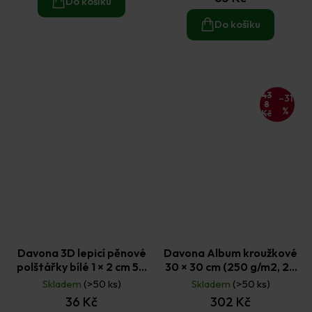
Do košíku
5,0
z
Do košíku
5
hvězdiček.
43
–31
8
%
Kč
Davona 3D lepicí pěnové
Davona Album kroužkové
polštářky bílé 1 × 2 cm 50
30 × 30 cm (250 g/m2, 20
ks
listů) - bílé
Skladem
(>50 ks)
Skladem
(>50 ks)
36 Kč
302 Kč