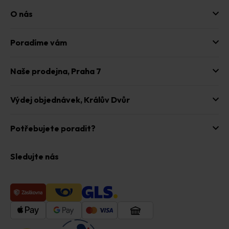
u
O nás
Poradíme vám
Naše prodejna,
Praha 7
Výdej objednávek,
Králův Dvůr
Potřebujete poradit?
Sledujte nás