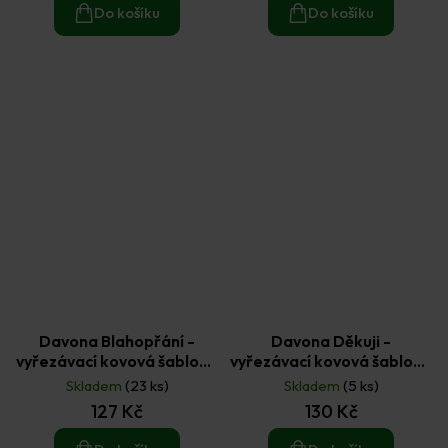
Do košíku
Do košíku
Davona Blahopřání -
Davona Děkuji -
vyřezávací kovová šablona
vyřezávací kovová šablona
1ks
1 ks
Skladem
(23 ks)
Skladem
(5 ks)
127 Kč
130 Kč