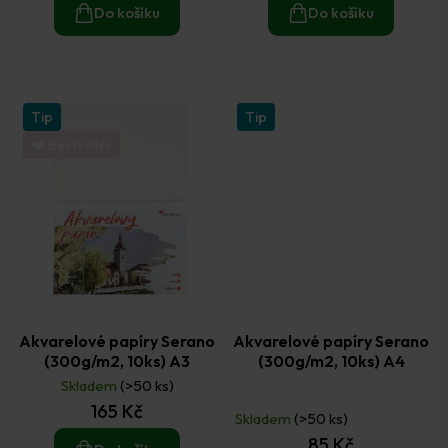
Do košíku
Do košíku
Tip
Tip
❤️ Bestseller
Akvarelové papíry Serano
Akvarelové papíry Serano
(300g/m2, 10ks) A3
(300g/m2, 10ks) A4
Skladem
(>50 ks)
Průměrné
165 Kč
hodnocení
Skladem
(>50 ks)
produktu
85 Kč
je