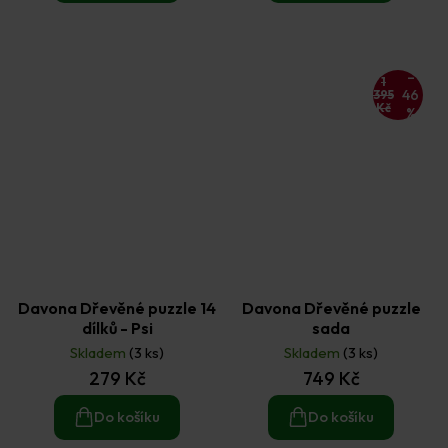
–
1
46
395
Kč
%
Davona Dřevěné puzzle 14
Davona Dřevěné puzzle
dílků - Psi
sada
Skladem
(3 ks)
Skladem
(3 ks)
279 Kč
749 Kč
Do košíku
Do košíku