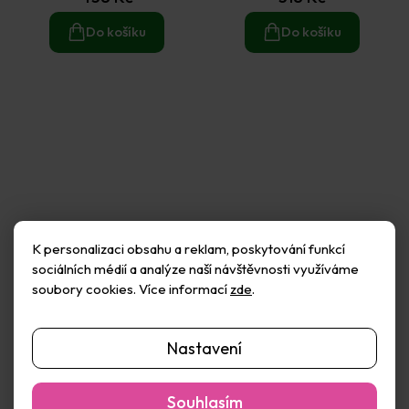
Do košíku
Do košíku
K personalizaci obsahu a reklam, poskytování funkcí
sociálních médií a analýze naší návštěvnosti využíváme
soubory cookies. Více informací
zde
.
Davona Album kroužkové
Davona Anděl - vyřezávací
Nastavení
Scrapbook Inspiration 30 ×
kovová šablona 1 ks
30 cm (300 g/m2, 24 listů)
Skladem
(>50 ks)
Skladem
(>50 ks)
- kraft
262 Kč
149 Kč
Souhlasím