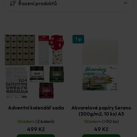
Řazení produktů
s
p
r
o
d
u
64
Tip
–22
0
k
%
Kč
t
ů
Adventní kalendář sada
Akvarelové papíry Serano
(300g/m2, 10 ks) A5
Skladem
(2 balení)
Skladem
(>50 ks)
499 Kč
49 Kč