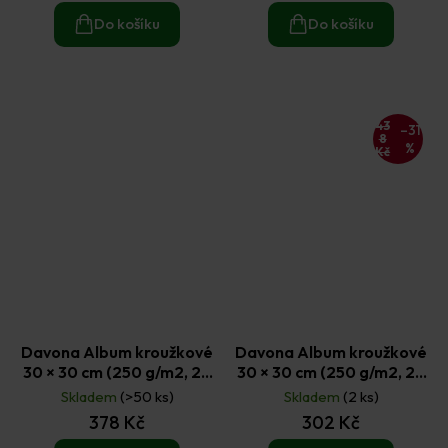
Do košíku
Do košíku
43
–31
8
%
Kč
Davona Album kroužkové
Davona Album kroužkové
30 × 30 cm (250 g/m2, 20
30 × 30 cm (250 g/m2, 20
listů) - černé
listů) - mátové
Skladem
(>50 ks)
Skladem
(2 ks)
378 Kč
302 Kč