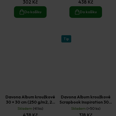
302 Kč
438 Kč
Do košíku
Do košíku
Tip
Davona Album kroužkové
Davona Album kroužkové
30 × 30 cm (250 g/m2, 20
Scrapbook Inspiration 30 ×
listů) - tyrkysové
30 cm (250 g/m2, 24 listů)
Skladem
(41 ks)
Skladem
(>50 ks)
- černé
438 Kč
318 Kč