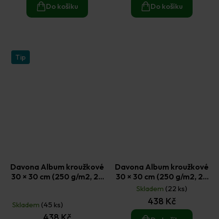
Do košíku
Do košíku
Tip
Davona Album kroužkové
Davona Album kroužkové
30 × 30 cm (250 g/m2, 20
30 × 30 cm (250 g/m2, 20
listů) - růžové
listů) - starorůžové
Skladem
(22 ks)
Průměrné
438 Kč
hodnocení
Skladem
(45 ks)
produktu
438 Kč
je