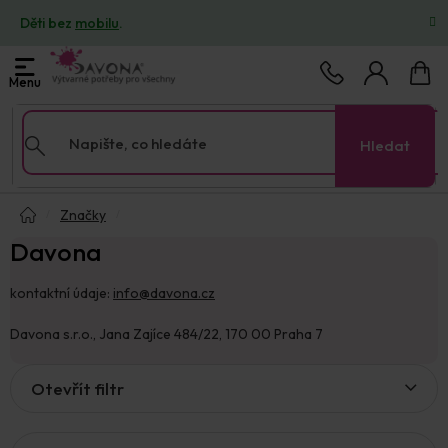
Přejít
Děti bez
mobilu
.
na
obsah
Nákup
košík
Hledat
Domů
Značky
Davona
kontaktní údaje:
info@davona.cz
Davona s.r.o., Jana Zajíce 484/22, 170 00 Praha 7
V
Otevřít filtr
ý
p
i