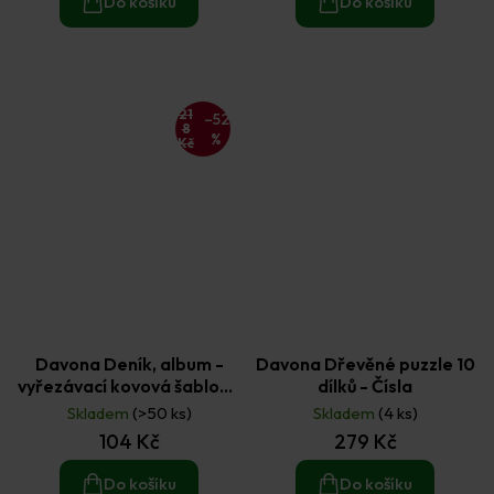
Do košíku
Do košíku
21
–52
8
%
Kč
Davona Deník, album -
Davona Dřevěné puzzle 10
vyřezávací kovová šablona
dílků - Čísla
1 ks
Skladem
(>50 ks)
Skladem
(4 ks)
104 Kč
279 Kč
Do košíku
Do košíku