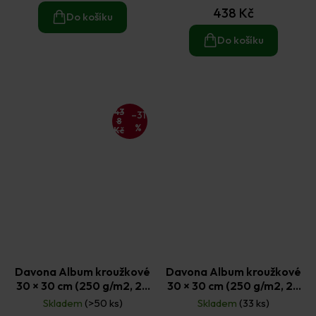
produktu
438 Kč
je
Do košíku
5,0
z
Do košíku
5
hvězdiček.
43
–31
8
%
Kč
Davona Album kroužkové
Davona Album kroužkové
30 × 30 cm (250 g/m2, 20
30 × 30 cm (250 g/m2, 20
listů) - šedé
listů) - tmavě modré
Skladem
(>50 ks)
Skladem
(33 ks)