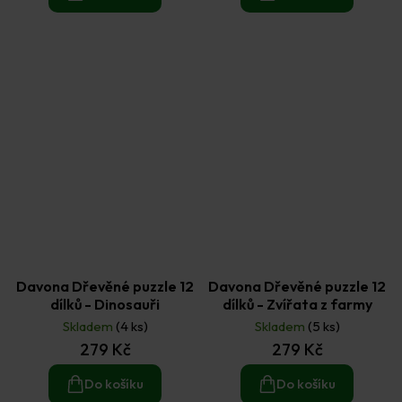
Davona Dřevěné puzzle 12
Davona Dřevěné puzzle 12
dílků - Dinosauři
dílků - Zvířata z farmy
Skladem
(4 ks)
Skladem
(5 ks)
279 Kč
279 Kč
Do košíku
Do košíku