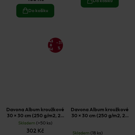
Do košíku
5,0
z
Do košíku
5
hvězdiček.
43
–31
8
%
Kč
Davona Album kroužkové
Davona Album kroužkové
30 × 30 cm (250 g/m2, 20
30 × 30 cm (250 g/m2, 20
listů) - stříbrné
listů) - světle růžové
Skladem
(>50 ks)
Průměrné
302 Kč
hodnocení
Skladem
(18 ks)