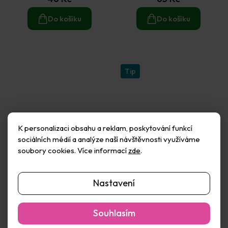
Do košíku
Do košíku
Tip
K personalizaci obsahu a reklam, poskytování funkcí
sociálních médií a analýze naší návštěvnosti využíváme
soubory cookies. Více informací
zde
.
Nastavení
Podložka BIO na
Podložka BIO na
zažehlovací korálky Nabbi
zažehlovací korálky Nabbi
bio - los (1ks)
bio - pták (1ks)
Skladem
(9 ks)
Skladem
(10 ks)
Souhlasím
65 Kč
62 Kč