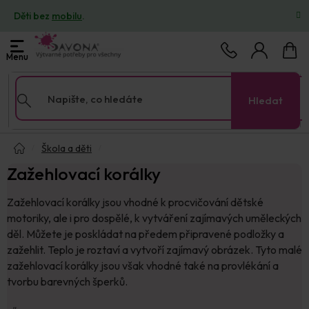
Přejít
Děti bez
mobilu
.
na
obsah
Nákup
košík
Hledat
Domů
Škola a děti
Zažehlovací korálky
Zažehlovací korálky jsou vhodné k procvičování dětské
motoriky, ale i pro dospělé, k vytváření zajímavých uměleckých
děl. Můžete je poskládat na předem připravené podložky a
zažehlit. Teplo je roztaví a vytvoří zajímavý obrázek. Tyto malé
zažehlovací korálky jsou však vhodné také na provlékání a
tvorbu barevných šperků.