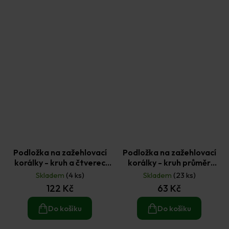
Podložka na zažehlovací
Podložka na zažehlovací
korálky - kruh a čtverec
korálky - kruh průměr
15,5x15,5 (2ks)
15,5cm (1ks)
Skladem
(4 ks)
Skladem
(23 ks)
122 Kč
63 Kč
Do košíku
Do košíku