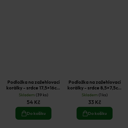
Podložka na zažehlovací
Podložka na zažehlovací
korálky - srdce 17,5×16cm
korálky - srdce 8,5×7,5cm
(1ks)
(1ks)
Skladem
(39 ks)
Skladem
(1 ks)
54 Kč
33 Kč
Do košíku
Do košíku