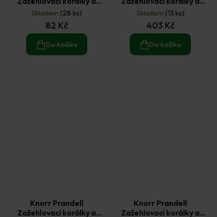
Zažehlovací korálky a
Zažehlovací korálky a
podložka jednorožec
podložka pirát
Skladem
(28 ks)
Skladem
(13 ks)
82 Kč
403 Kč
Do košíku
Do košíku
Knorr Prandell
Knorr Prandell
Zažehlovací korálky a
Zažehlovací korálky a