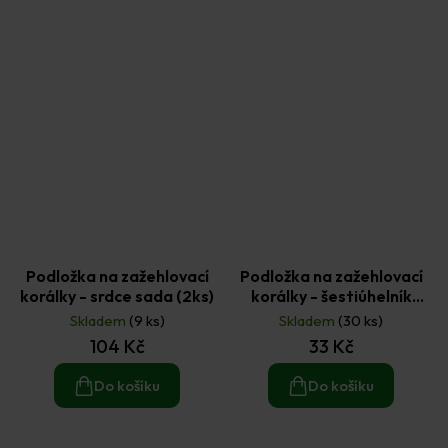
Podložka na zažehlovací
Podložka na zažehlovací
korálky - srdce sada (2ks)
korálky - šestiúhelník
9×8,7cm (1ks)
Skladem
(9 ks)
Skladem
(30 ks)
104 Kč
33 Kč
Do košíku
Do košíku