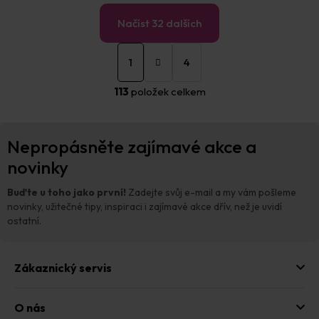
Načíst 32 dalších
S
O
t
1
4
v
r
á
l
113
položek celkem
n
á
k
d
o
a
Z
v
c
Nepropásněte zajímavé akce a
á
á
í
n
p
novinky
p
í
a
r
t
v
Buďte u toho jako první!
Zadejte svůj e-mail a my vám pošleme
í
k
novinky, užitečné tipy, inspiraci i zajímavé akce dřív, než je uvidí
y
ostatní.
v
ý
p
Zákaznický servis
i
s
u
O nás