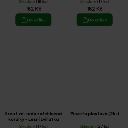
Skladem
(18 ks)
Skladem
(17 ks)
182 Kč
182 Kč
Do košíku
Do košíku
Kreativní sada zažehlovací
Pinzeta plastová (2ks)
korálky - Lesní zvířátka
Skladem
(17 ks)
Skladem
(27 ks)