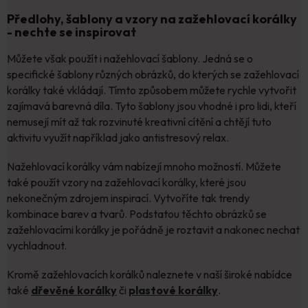
Předlohy, šablony a vzory na zažehlovací korálky
- nechte se inspirovat
Můžete však použít i nažehlovací šablony. Jedná se o
specifické šablony různých obrázků, do kterých se zažehlovací
korálky také vkládají. Tímto způsobem můžete rychle vytvořit
zajímavá barevná díla. Tyto šablony jsou vhodné i pro lidi, kteří
nemusejí mít až tak rozvinuté kreativní cítění a chtějí tuto
aktivitu využít například jako antistresový relax.
Nažehlovací korálky vám nabízejí mnoho možností. Můžete
také použít vzory na zažehlovací korálky, které jsou
nekonečným zdrojem inspirací. Vytvoříte tak trendy
kombinace barev a tvarů. Podstatou těchto obrázků se
zažehlovacími korálky je pořádně je roztavit a nakonec nechat
vychladnout.
Kromě zažehlovacích korálků naleznete v naší široké nabídce
také
dřevěné korálky
či
plastové korálky
.