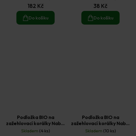
182 Kč
38 Kč
Do košíku
Do košíku
Podložka BIO na
Podložka BIO na
zažehlovací korálky Nabbi
zažehlovací korálky Nabbi
bio - čtverec 15x15cm (1ks)
bio - ježek (1ks)
Skladem
(4 ks)
Skladem
(10 ks)