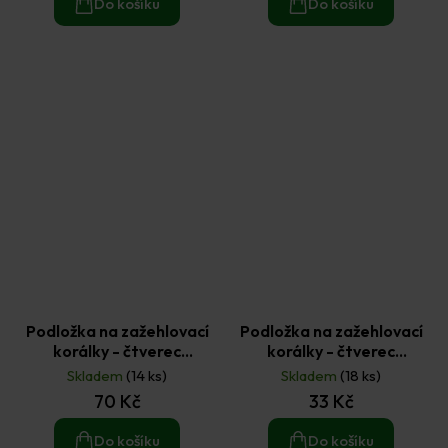
Do košíku
Do košíku
Podložka na zažehlovací
Podložka na zažehlovací
korálky - čtverec
korálky - čtverec
14,5x14,5cm (1ks)
9,5×9,5cm (1ks)
Skladem
(14 ks)
Skladem
(18 ks)
70 Kč
33 Kč
Do košíku
Do košíku