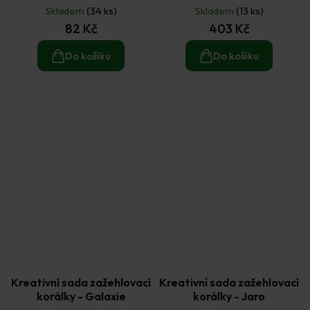
podložka policejní auto
podložky princezna
Skladem
(34 ks)
Skladem
(13 ks)
82 Kč
403 Kč
Do košíku
Do košíku
Kreativní sada zažehlovací
Kreativní sada zažehlovací
korálky - Galaxie
korálky - Jaro