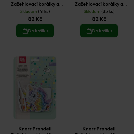
Zažehlovací korálky a
Zažehlovací korálky a
podložka bagr
podložka dinosaurus
Skladem
(41 ks)
Skladem
(35 ks)
82 Kč
82 Kč
Do košíku
Do košíku
Knorr Prandell
Knorr Prandell