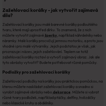
#
Zažehlovací korálky - jak vytvořit zajímavá
díla?
Zažehlovací korálky jsou malé barevné korálky podlouhlého
tvaru, které mají uprostřed dírku. To znamená, že z nich
můžete vytvořit zajímavé
šperky
, například náhrdelníky nebo
náramky. Malé korálky procvičují jemnou motoriku, a proto jsou
vhodné i pro malé výtvarníky. Jejich podstatou je však, jak
prozrazuje i název, jejich zažehlování. Teplem se totiž
zažehlovací korálky roztaví a vytvoří zajímavý obraz. Jak ale
tyto obrázky vytvořit? Budete potřebovat různé pomůcky.
Podložky pro zažehlovací korálky
Zažehlovací podložky na korálky jsou praktickou pomůckou, na
kterou můžete naskládat zažehlovací korálky a snadno si
vyrobit zajímavé obrázky nebo
dekorace
. Můžete si vybrat
různé tvary podložek, například ptáčky, delfíny, hvězdičky
nebo klasické kruhy a obdélníky.