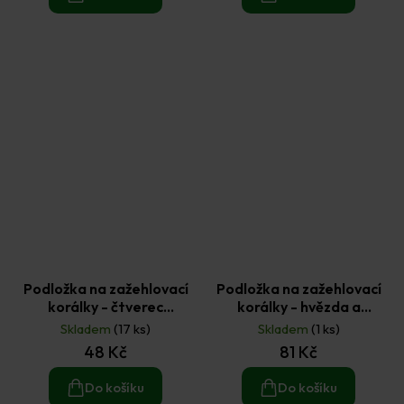
Podložka na zažehlovací
Podložka na zažehlovací
korálky - čtverec
korálky - hvězda a
napojovací 14,5x14,5cm
šestiúhelník (2ks)
Skladem
(17 ks)
Skladem
(1 ks)
(1ks)
48 Kč
81 Kč
Do košíku
Do košíku