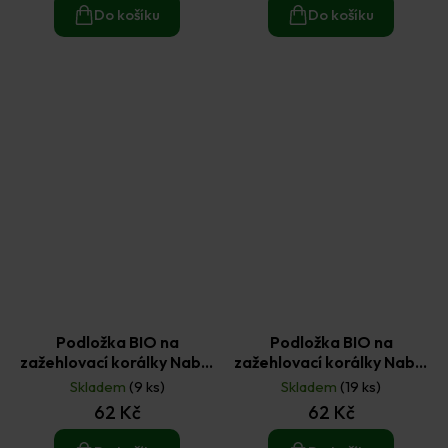
Do košíku
Do košíku
Podložka BIO na
Podložka BIO na
zažehlovací korálky Nabbi
zažehlovací korálky Nabbi
bio - veverka (1ks)
bio - žába (1ks)
Skladem
(9 ks)
Skladem
(19 ks)
62 Kč
62 Kč