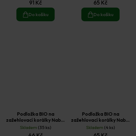
91 Kč
65 Kč
Do košíku
Do košíku
Podložka BIO na
Podložka BIO na
zažehlovací korálky Nabbi
zažehlovací korálky Nabbi
bio - kruh 9cm (1ks)
bio - liška (1ks)
Skladem
(35 ks)
Skladem
(4 ks)
46 Kč
65 Kč