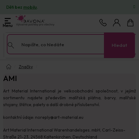
Přejít
Děti bez
mobilu
.
na
obsah
Nákup
košík
Hledat
Domů
Značky
AMI
Art Material International je velkoobchodní společnost, v jejímž
sortimentu najdete především malířská plátna, barvy, malířské
stojany, štětce, palety a další drobné příslušenství.
kontaktní údaje: noreply@art-material.eu
Art Material International Warenhandelsges. mbH, Carl-Zeiss-
Straße 21-23, 24568 Kaltenkirchen, Deutschland