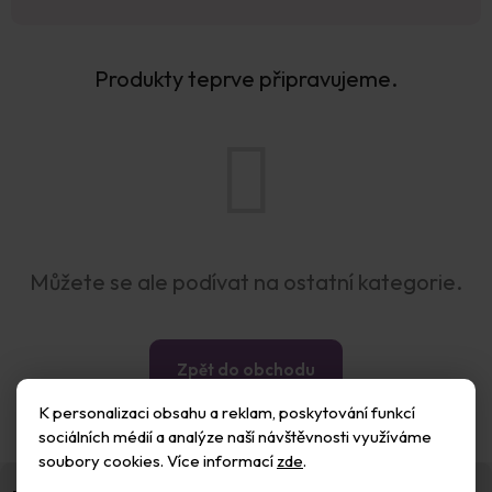
Produkty teprve připravujeme.
Můžete se ale podívat na ostatní kategorie.
Zpět do obchodu
K personalizaci obsahu a reklam, poskytování funkcí
sociálních médií a analýze naší návštěvnosti využíváme
soubory cookies. Více informací
zde
.
Z