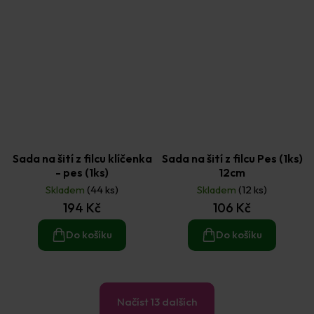
Sada na šití z filcu klíčenka
Sada na šití z filcu Pes (1ks)
- pes (1ks)
12cm
Skladem
(44 ks)
Skladem
(12 ks)
194 Kč
106 Kč
Do košíku
Do košíku
Načíst 13 dalších