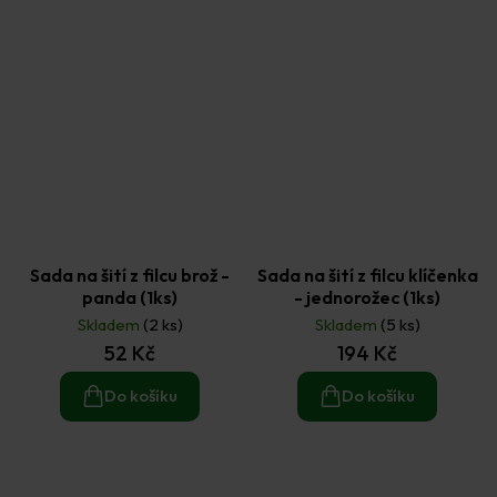
Sada na šití z filcu brož -
Sada na šití z filcu klíčenka
panda (1ks)
- jednorožec (1ks)
Skladem
(2 ks)
Skladem
(5 ks)
52 Kč
194 Kč
Do košíku
Do košíku