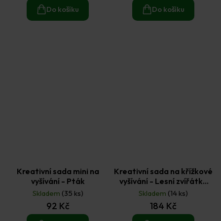
Do košíku
Do košíku
Kreativní sada mini na
Kreativní sada na křížkové
vyšívání - Pták
vyšívání - Lesní zvířátka
(3ks)
Skladem
(35 ks)
Skladem
(14 ks)
92 Kč
184 Kč