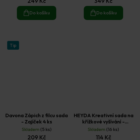
249 Kč
349 Kč
Do košíku
Do košíku
Tip
Davona Zápich z filcu sada
HEYDA Kreativní sada na
- Zajíček 4 ks
křížkové vyšívání -
Dinosaurus 1 ks
Skladem
(5 ks)
Skladem
(16 ks)
209 Kč
114 Kč