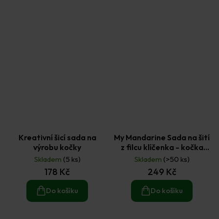
Kreativní šicí sada na
My Mandarine Sada na šití
výrobu kočky
z filcu klíčenka - kočka
(2ks)
Skladem
(5 ks)
Skladem
(>50 ks)
178 Kč
249 Kč
Do košíku
Do košíku