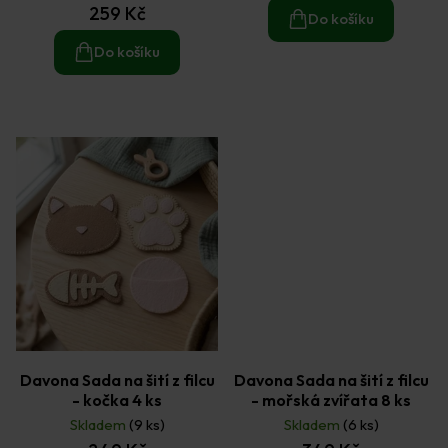
259 Kč
je
Do košíku
5,0
z
Do košíku
5
hvězdiček.
Davona Sada na šití z filcu
Davona Sada na šití z filcu
- kočka 4 ks
- mořská zvířata 8 ks
Skladem
(9 ks)
Skladem
(6 ks)