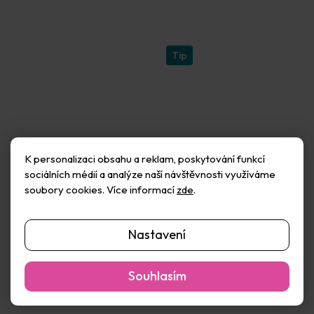
Tip
K personalizaci obsahu a reklam, poskytování funkcí
sociálních médií a analýze naší návštěvnosti využíváme
soubory cookies. Více informací
zde
.
Kreativní sada na vyšívání
Kreativní sada na vyšívání
- Vnitřní zahrada
- Zajíc
Nastavení
Skladem
(2 ks)
Skladem
(5 ks)
148 Kč
90 Kč
Souhlasím
Do košíku
Do košíku