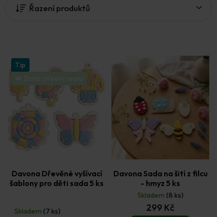
Řazení produktů
s
p
r
o
d
u
Tip
k
👑 Zlatá střední cesta
t
ů
Davona Dřevěné vyšívací
Davona Sada na šití z filcu
šablony pro děti sada 5 ks
- hmyz 5 ks
Skladem
(8 ks)
Průměrné
299 Kč
hodnocení
Skladem
(7 ks)
produktu