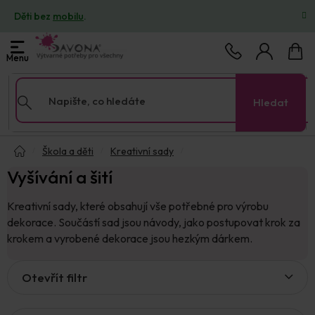
Přejít
Děti bez
mobilu
.
na
obsah
Nákup
košík
Hledat
Domů
Škola a děti
Kreativní sady
Vyšívání a šití
Kreativní sady, které obsahují vše potřebné pro výrobu
dekorace. Součástí sad jsou návody, jako postupovat krok za
krokem a vyrobené dekorace jsou hezkým dárkem.
V
Otevřít filtr
ý
p
i