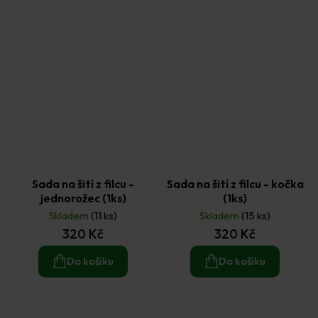
Sada na šití z filcu -
Sada na šití z filcu - kočka
jednorožec (1ks)
(1ks)
Skladem
(11 ks)
Skladem
(15 ks)
320 Kč
320 Kč
Do košíku
Do košíku