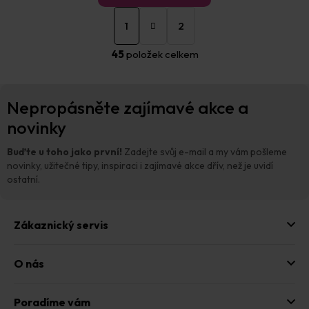
S
O
t
1
2
v
r
á
l
45
položek celkem
n
á
k
d
o
a
Z
v
c
Nepropásněte zajímavé akce a
á
á
í
n
p
novinky
p
í
a
r
t
v
Buďte u toho jako první!
Zadejte svůj e-mail a my vám pošleme
í
k
novinky, užitečné tipy, inspiraci i zajímavé akce dřív, než je uvidí
y
ostatní.
v
ý
p
Zákaznický servis
i
s
u
O nás
Poradíme vám