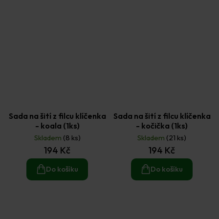
Sada na šití z filcu klíčenka
Sada na šití z filcu klíčenka
- koala (1ks)
- kočička (1ks)
Skladem
(8 ks)
Skladem
(21 ks)
194 Kč
194 Kč
Do košíku
Do košíku