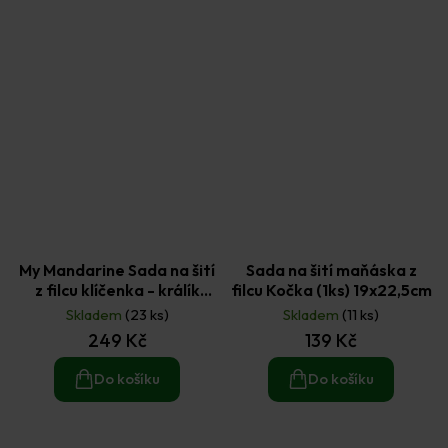
My Mandarine Sada na šití
Sada na šití maňáska z
z filcu klíčenka - králík
filcu Kočka (1ks) 19x22,5cm
(2ks)
Skladem
(23 ks)
Skladem
(11 ks)
249 Kč
139 Kč
Do košíku
Do košíku