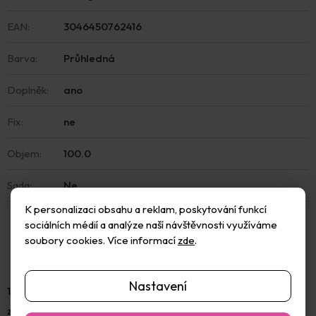
EAN
:
3046450762416
Barva
:
Průhledná
Doplněk
:
ano
Fix
:
ne
Objem
:
100.0
Sada
:
Ne
K personalizaci obsahu a reklam, poskytování funkcí
sociálních médií a analýze naší návštěvnosti využíváme
soubory cookies. Více informací
zde
.
Nastavení
100% netoxický čistící prostředek na štětce a pomůcky je bez
zápachu a je šetrný k životnímu prostředí. Tento čistič nahrazuje