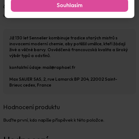
Souhlasím
čistič na bázi lihu. Baleno v plastové lahvičce se šroubovacím
uzávěrem. Objem 100ml.
Již 130 let Sennelier kombinuje tradice starých mistrů s
inovacemi moderní chemie, aby potěšil umělce, kteří žádají
živé a věčné barvy. Osvědčená francouzská kvalita a široký
výběr typů a odstínů.
kontaktní údaje: mail@raphael.fr
Max SAUER SAS, 2, rue Lamarck BP 204, 22002 Saint-
Brieuc cedex, France
Hodnocení produktu
Buďte první, kdo napíše příspěvek k této položce.