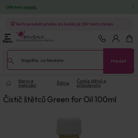
Přejít
Děti bez
mobilu
.
na
obsah
🛒
Tento produkt přidán do košíku již
23×
tento týden
Nákup
košík
Hledat
Domů
Barvy a
Čističe štětců a
Štětce
malování
příslušenství
Čistič štětců Green for Oil 100ml