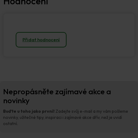
Přidat hodnocení
Z
Nepropásněte zajímavé akce a
á
p
novinky
a
t
Buďte u toho jako první!
Zadejte svůj e-mail a my vám pošleme
í
novinky, užitečné tipy, inspiraci i zajímavé akce dřív, než je uvidí
ostatní.